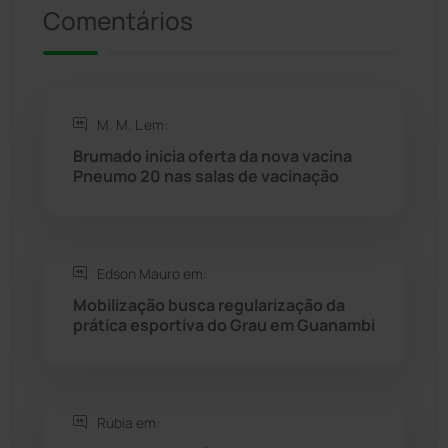
Riacho de Santana
(309)
Comentários
Rio de Contas
(411)
Rio do Antônio
(203)
M. M. L em:
Brumado inicia oferta da nova vacina
Rio do Pires
(98)
Pneumo 20 nas salas de vacinação
Saúde
(2429)
Edson Mauro em:
Seabra
(51)
Mobilização busca regularização da
prática esportiva do Grau em Guanambi
Sebastião Laranjeiras
(96)
Sítio do Mato
(42)
Rúbia em:
Sudoeste Baiano
(1530)