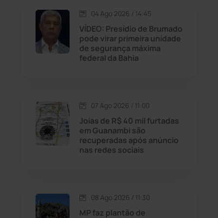
Jequié
(314)
04 Ago 2026 / 14:45
VÍDEO: Presídio de Brumado
pode virar primeira unidade
Jussiape
(98)
de segurança máxima
federal da Bahia
Justiça
(1470)
Lagoa Real
(182)
07 Ago 2026 / 11:00
Licínio de Almeida
(118)
Joias de R$ 40 mil furtadas
em Guanambi são
recuperadas após anúncio
Livramento de Nossa...
(1338)
nas redes sociais
Macaúbas
(715)
08 Ago 2026 / 11:30
Maetinga
(101)
MP faz plantão de