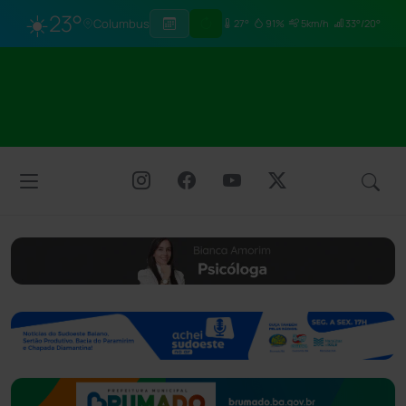
☀️
23°
Columbus
27°
91%
5km/h
33°/20°