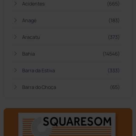
Acidentes
(665)
Anagé
(183)
Aracatu
(373)
Bahia
(14546)
Barra da Estiva
(333)
Barra do Choça
(65)
Belo Campo
(57)
Bom Jesus da Lapa
(510)