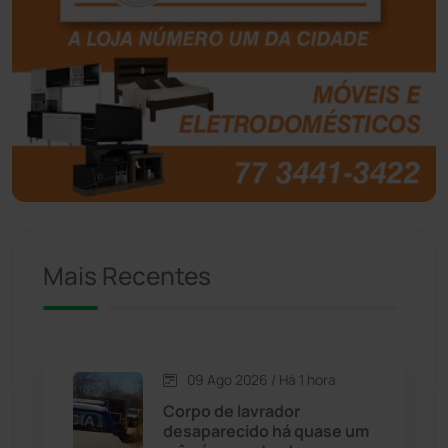
Boquira
(152)
Botuporã
(73)
Brasil
(7680)
Brumado
(31962)
Caculé
(697)
Mais Recentes
Caetanos
(47)
Caetité
(1504)
09 Ago 2026 / Há 1 hora
Candiba
(157)
Corpo de lavrador
desaparecido há quase um
Cândido Sales
(121)