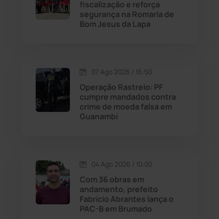
fiscalização e reforça
Malhada
(82)
segurança na Romaria de
Bom Jesus da Lapa
Malhada de Pedras
(508)
Matina
(71)
07 Ago 2026 / 16:50
Operação Rastreio: PF
Mortugaba
(31)
cumpre mandados contra
crime de moeda falsa em
Guanambi
Mundo
(437)
Oliveira dos Brejinhos
(67)
04 Ago 2026 / 10:00
Palmas de Monte Alto
(263)
Com 36 obras em
andamento, prefeito
Paramirim
(342)
Fabrício Abrantes lança o
PAC-B em Brumado