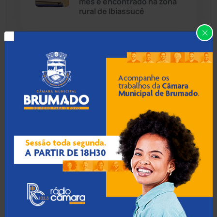
mês é encontrado na zona
rural de Ibiassucê
Caraíbas
(103)
Carinhanha
(300)
08 Ago 2026 / 18:30
Botuporã alcança melhor
Caturama
(65)
desempenho no Ensino
Médio da Bahia no Ideb
2025
Chapada Diamantina
(430)
Condeúba
(133)
08 Ago 2026 / 18:00
Contendas do Sincorá
(79)
Menor de 13 anos é
apreendido pilotando
Cordeiros
(49)
motocicleta furtada em
Guanambi
Dom Basílio
(391)