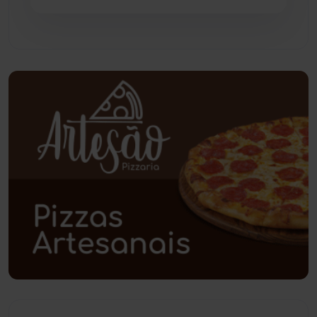
Pindaí
(103)
Piripá
(90)
Planalto
(59)
Poções
(182)
Polícia Civil
(59)
Polícia Militar
(27)
Política
(03)
Presidente Jânio Qu...
(125)