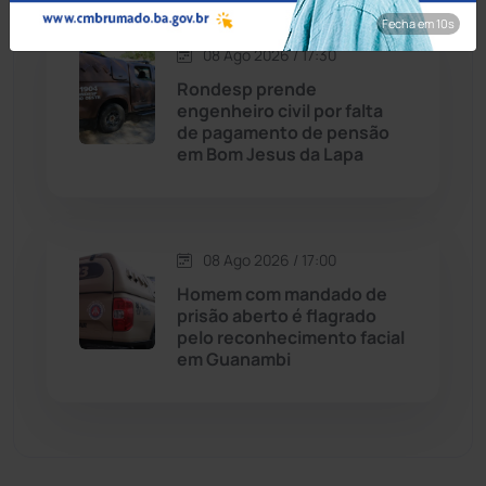
Fecha em 8s
Economia
(1236)
08 Ago 2026 / 17:30
Rondesp prende
Educação
(232)
engenheiro civil por falta
de pagamento de pensão
em Bom Jesus da Lapa
Érico Cardoso
(82)
Esportes
(522)
08 Ago 2026 / 17:00
Eventos
(24)
Homem com mandado de
prisão aberto é flagrado
pelo reconhecimento facial
Feira da Mata
(23)
em Guanambi
Guajeru
(130)
Guanambi
(3501)