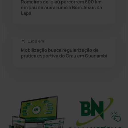
Romeiros de Ipiaú percorrem 600 km
em pau de arara rumo a Bom Jesus da
Lapa
Tanhaçu
(426)
Tanque Novo
(126)
Lúcia em:
Tecnologia
(12)
Mobilização busca regularização da
prática esportiva do Grau em Guanambi
Urandi
(157)
Vitória da Conquista
(2516)