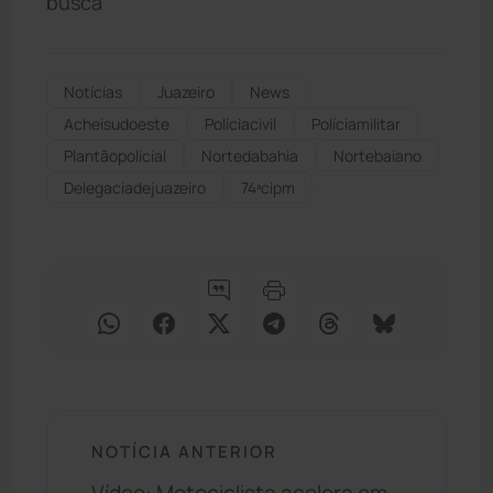
busca
Notícias
Juazeiro
News
Acheisudoeste
Políciacivil
Políciamilitar
Plantãopolicial
Nortedabahia
Nortebaiano
Delegaciadejuazeiro
74ªcipm
NOTÍCIA ANTERIOR