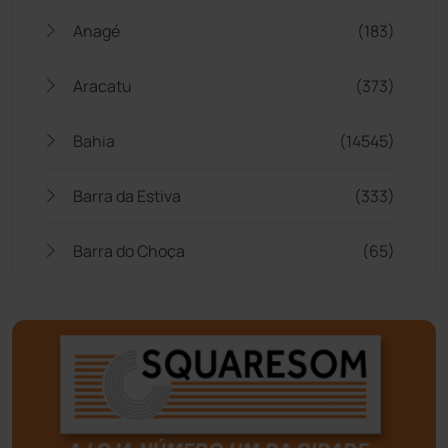
Anagé
(183)
Aracatu
(373)
Bahia
(14545)
Barra da Estiva
(333)
Barra do Choça
(65)
Belo Campo
(57)
Bom Jesus da Lapa
(505)
Boquira
(152)