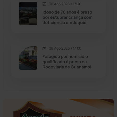
Economia
(1235)
06 Ago 2026 / 17:30
Idoso de 76 anos é preso
Educação
(232)
por estuprar criança com
deficiência em Jequié
Érico Cardoso
(82)
Esportes
(522)
06 Ago 2026 / 17:00
Foragido por homicídio
Eventos
(24)
qualificado é preso na
Rodoviária de Guanambi
Feira da Mata
(23)
Guajeru
(130)
Guanambi
(3494)
Ibiassucê
(167)