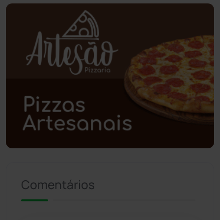
Piripá
(90)
Planalto
(59)
Poções
(182)
Polícia Civil
(57)
Polícia Militar
(27)
Política
(03)
Presidente Jânio Qu...
(125)
Comentários
Riacho de Santana
(309)