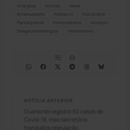
Amargosa
Notícias
News
Acheisudoeste
Políciacivil
Políciamilitar
Plantãopolicial
Interiordabahia
4ªcoorpin
Delegaciadeamargosa
Interiorbaiano
NOTÍCIA ANTERIOR
Guanambi registra 50 casos de
Covid-19, mas secretário
tranquiliza população