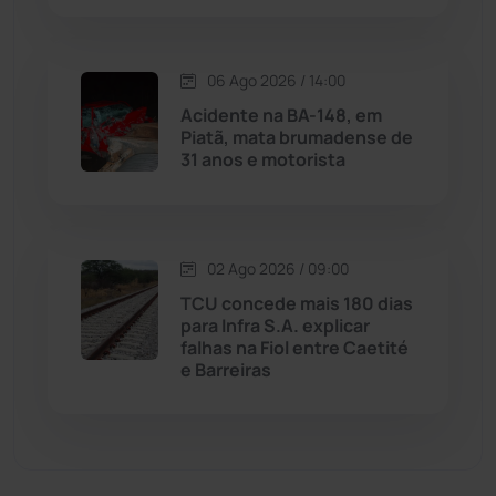
Malhada de Pedras
(507)
06 Ago 2026 / 14:00
Matina
(71)
Acidente na BA-148, em
Piatã, mata brumadense de
31 anos e motorista
Mortugaba
(31)
Mundo
(436)
02 Ago 2026 / 09:00
Oliveira dos Brejinhos
(67)
TCU concede mais 180 dias
para Infra S.A. explicar
Palmas de Monte Alto
(260)
falhas na Fiol entre Caetité
e Barreiras
Paramirim
(342)
Pindaí
(103)