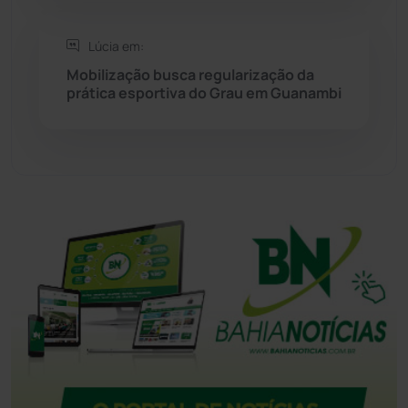
Tanhaçu
(426)
Lúcia em:
Tanque Novo
(126)
Mobilização busca regularização da
prática esportiva do Grau em Guanambi
Tecnologia
(12)
Urandi
(156)
Vitória da Conquista
(2513)