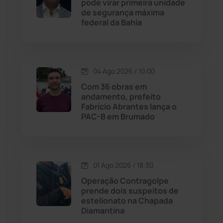
pode virar primeira unidade
de segurança máxima
federal da Bahia
Jussiape
(97)
Justiça
(1466)
04 Ago 2026 / 10:00
Lagoa Real
(182)
Com 36 obras em
andamento, prefeito
Licínio de Almeida
(118)
Fabrício Abrantes lança o
PAC-B em Brumado
Livramento de Nossa...
(1338)
Macaúbas
(713)
01 Ago 2026 / 18:30
Operação Contragolpe
Maetinga
(101)
prende dois suspeitos de
estelionato na Chapada
Diamantina
Malhada
(82)