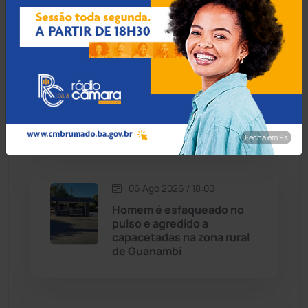
Caraíbas
(103)
Carinhanha
(299)
06 Ago 2026 / 18:30
Homem procurado por
Caturama
(65)
tráfico em São Paulo é
preso ao tentar fugir de
ônibus em Cândido Sales
Chapada Diamantina
(430)
Fecha em 8s
Condeúba
(133)
06 Ago 2026 / 18:00
Contendas do Sincorá
(79)
Homem é esfaqueado no
pulso e agredido a
Cordeiros
(49)
capacetadas na zona rural
de Guanambi
Dom Basílio
(391)