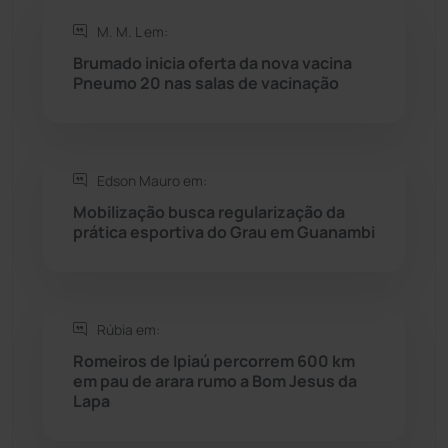
Rio de Contas
(410)
M. M. L em:
Brumado inicia oferta da nova vacina
Rio do Antônio
(203)
Pneumo 20 nas salas de vacinação
Rio do Pires
(98)
Edson Mauro em:
Saúde
(2427)
Mobilização busca regularização da
prática esportiva do Grau em Guanambi
Seabra
(50)
Sebastião Laranjeiras
(96)
Rúbia em:
Sítio do Mato
(42)
Romeiros de Ipiaú percorrem 600 km
em pau de arara rumo a Bom Jesus da
Lapa
Sudoeste Baiano
(1530)