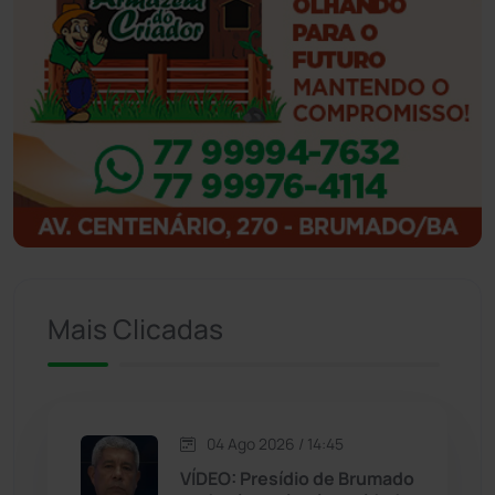
Ibicoara
(220)
Ibipitanga
(116)
Ibitiara
(32)
Igaporã
(218)
Ituaçu
(256)
Mais Clicadas
Iuiu
(173)
Jacaraci
(97)
04 Ago 2026 / 14:45
VÍDEO: Presídio de Brumado
Jequié
(313)