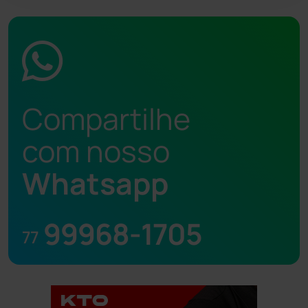
Compartilhe
com nosso
Whatsapp
99968-1705
77