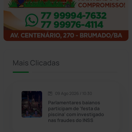
Ibipitanga
(116)
Ibitiara
(33)
Igaporã
(218)
Ituaçu
(256)
Mais Clicadas
Iuiu
(174)
Jacaraci
(97)
09 Ago 2026 / 10:30
Jequié
(314)
Parlamentares baianos
participam de 'festa da
piscina' com investigado
Jussiape
(98)
nas fraudes do INSS
Justiça
(1471)