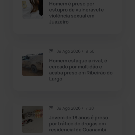
Homem é preso por
Caturama
(65)
estupro de vulnerável e
violência sexual em
Juazeiro
Chapada Diamantina
(430)
Condeúba
(133)
09 Ago 2026 / 19:50
Contendas do Sincorá
(79)
Homem esfaqueia rival, é
cercado por multidão e
Cordeiros
(49)
acaba preso em Ribeirão do
Largo
Dom Basílio
(391)
Economia
(1236)
09 Ago 2026 / 17:30
Jovem de 18 anos é preso
Educação
(232)
por tráfico de drogas em
residencial de Guanambi