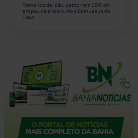
Romeiros de Ipiaú percorrem 600 km
Tecnologia
(12)
em pau de arara rumo a Bom Jesus da
Lapa
Urandi
(158)
Vitória da Conquista
(2517)