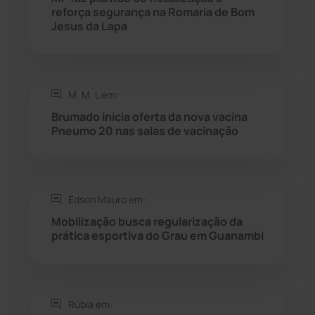
reforça segurança na Romaria de Bom
Rio do Pires
(98)
Jesus da Lapa
Saúde
(2430)
M. M. L em:
Seabra
(51)
Brumado inicia oferta da nova vacina
Pneumo 20 nas salas de vacinação
Sebastião Laranjeiras
(96)
Sítio do Mato
(42)
Edson Mauro em:
Sudoeste Baiano
(1531)
Mobilização busca regularização da
prática esportiva do Grau em Guanambi
Tanhaçu
(427)
Tanque Novo
(126)
Rúbia em: