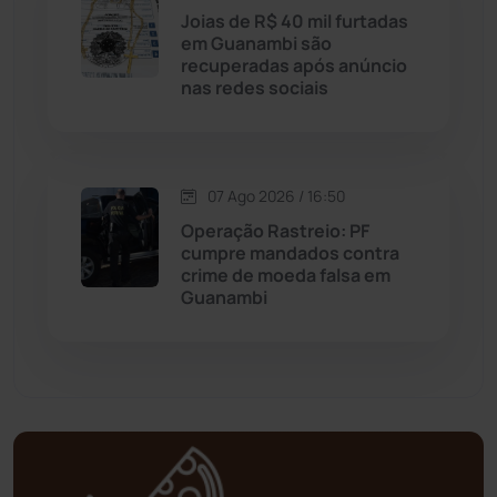
Joias de R$ 40 mil furtadas
em Guanambi são
Mortugaba
(31)
recuperadas após anúncio
nas redes sociais
Mundo
(438)
Oliveira dos Brejinhos
(67)
07 Ago 2026 / 16:50
Operação Rastreio: PF
Palmas de Monte Alto
(266)
cumpre mandados contra
crime de moeda falsa em
Paramirim
(342)
Guanambi
Pindaí
(103)
Piripá
(90)
Planalto
(59)