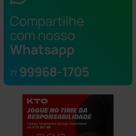
Compartilhe
com nosso
Whatsapp
99968-1705
77