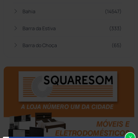
Bahia
(14547)
Barra da Estiva
(333)
Barra do Choça
(65)
Belo Campo
(57)
Bom Jesus da Lapa
(510)
Boquira
(152)
Botuporã
(73)
Brasil
(7681)