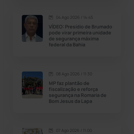
Lagoa Real
(182)
04 Ago 2026 / 14:45
VÍDEO: Presídio de Brumado
Licínio de Almeida
(118)
pode virar primeira unidade
de segurança máxima
federal da Bahia
Livramento de Nossa...
(1339)
Macaúbas
(715)
08 Ago 2026 / 11:30
Maetinga
(101)
MP faz plantão de
fiscalização e reforça
segurança na Romaria de
Malhada
(82)
Bom Jesus da Lapa
Malhada de Pedras
(508)
Matina
(71)
07 Ago 2026 / 11:00