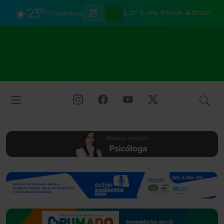
☀️
23°
Columbus
27°
93%
6km/h
32°/22°