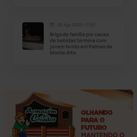
Érico Cardoso
(82)
Esportes
(522)
09 Ago 2026 / 17:00
Briga de família por causa
Eventos
(24)
de bebidas termina com
jovem ferido em Palmas de
Monte Alto
Feira da Mata
(23)
Guajeru
(130)
Guanambi
(3503)
Ibiassucê
(168)
Ibicoara
(221)