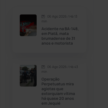
Caetanos
(47)
Caetité
(1504)
06 Ago 2026 / Há 13
min
Candiba
(157)
Acidente na BA-148,
em Piatã, mata
brumadense de 31
Cândido Sales
(120)
anos e motorista
Caraíbas
(103)
06 Ago 2026 / Há 43
Carinhanha
(299)
min
Operação
Caturama
(65)
Perpetuatus mira
agiotas que
extorquiam vítima
Chapada Diamantina
(430)
há quase 20 anos
em Jequié
Condeúba
(133)