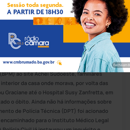
pp/Achei Sudoeste
ificada como Graciene Silva Cruz, foi
uarta-feira (06), na Fazenda Rio do Morro,
na região da Chapada Diamantina. Segundo
Fecha em 7
r (BPM) ao site Achei Sudoeste, familiares
nterior da casa onde morava, por volta das
vou Graciane até o Hospital Susy Zanfretta, em
tado o óbito. Ainda não há informações sobre
ento de Polícia Técnica (DPT) foi acionado
oi encaminhado para o Instituto Médico Legal
Polícia Civil já instaurou um inquérito e