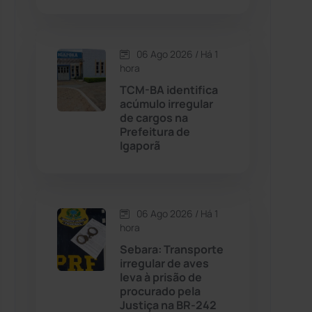
Contendas do Sincorá
(79)
06 Ago 2026 / Há 1
hora
Cordeiros
(49)
TCM-BA identifica
acúmulo irregular
Dom Basílio
(391)
de cargos na
Prefeitura de
Igaporã
Economia
(1235)
Educação
(232)
06 Ago 2026 / Há 1
Érico Cardoso
(82)
hora
Sebara: Transporte
irregular de aves
Esportes
(522)
leva à prisão de
procurado pela
Eventos
(24)
Justiça na BR-242