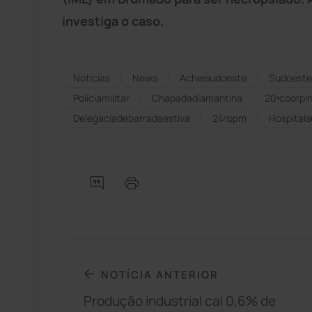
investiga o caso.
Notícias
News
Acheisudoeste
Sudoeste
Políciamilitar
Chapadadiamantina
20ªcoorpi
Delegaciadebarradaestiva
24ºbpm
Hospitals
NOTÍCIA ANTERIOR
Produção industrial cai 0,6% de