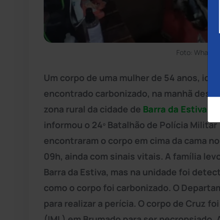
Foto: WhatsA
Um corpo de uma mulher de 54 anos, ident
encontrado carbonizado, na manhã desta q
zona rural da cidade de
Barra da Estiva
, 
informou o 24º Batalhão de Polícia Milita
encontraram o corpo em cima da cama no i
09h, ainda com sinais vitais. A família le
Barra da Estiva, mas na unidade foi detec
como o corpo foi carbonizado. O Departam
para realizar a perícia. O corpo de Cruz f
(IML) em Brumado para ser necropsiado. A 