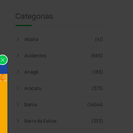
Categorias
Abaíra
(41)
Acidentes
(665)
Anagé
(183)
Aracatu
(373)
Bahia
(14544)
Barra da Estiva
(333)