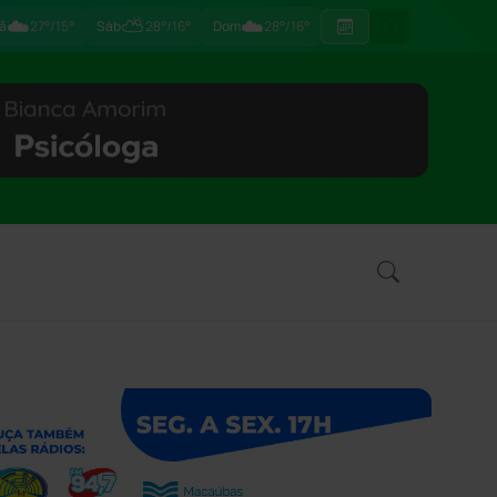
☁️
⛅
☁️
ã
27°/15°
Sáb
28°/16°
Dom
28°/16°