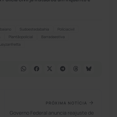
baiano
Sudoestedabahia
Políciacivil
n
Plantãopolicial
Barradaestiva
usyzanfretta
PRÓXIMA NOTÍCIA
Governo Federal anuncia reajuste de