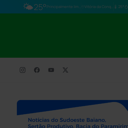
🌤️
25°
Principalmente limpo
Vitória da Conq…
25°