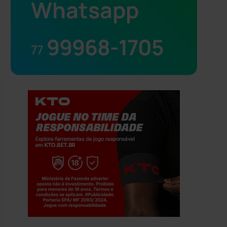
Whatsapp
99968-1705
77
Jogue com responsabilidade. 18+