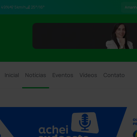
49%
5km/h
25°/16°
Amanh
Inicial
Notícias
Eventos
Vídeos
Contato