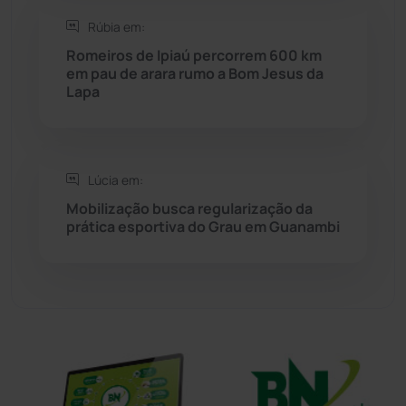
Rúbia em:
Sítio do Mato
(42)
Romeiros de Ipiaú percorrem 600 km
em pau de arara rumo a Bom Jesus da
Lapa
Sudoeste Baiano
(1530)
Tanhaçu
(426)
Lúcia em:
Tanque Novo
(126)
Mobilização busca regularização da
prática esportiva do Grau em Guanambi
Tecnologia
(12)
Urandi
(156)
Vitória da Conquista
(2513)