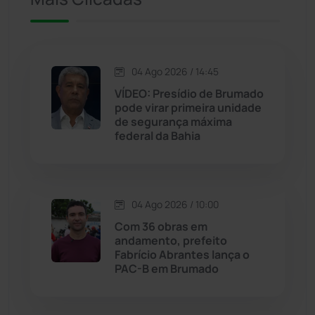
Iuiu
(173)
Jacaraci
(97)
04 Ago 2026 / 14:45
VÍDEO: Presídio de Brumado
Jequié
(313)
pode virar primeira unidade
de segurança máxima
federal da Bahia
Jussiape
(97)
Justiça
(1466)
04 Ago 2026 / 10:00
Lagoa Real
(182)
Com 36 obras em
andamento, prefeito
Licínio de Almeida
(118)
Fabrício Abrantes lança o
PAC-B em Brumado
Livramento de Nossa...
(1338)