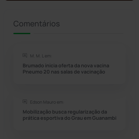
Política
(03)
Presidente Jânio Qu...
(125)
Comentários
Riacho de Santana
(309)
Rio de Contas
(410)
M. M. L em:
Brumado inicia oferta da nova vacina
Rio do Antônio
(203)
Pneumo 20 nas salas de vacinação
Rio do Pires
(98)
Edson Mauro em:
Saúde
(2427)
Mobilização busca regularização da
prática esportiva do Grau em Guanambi
Seabra
(50)
Sebastião Laranjeiras
(96)