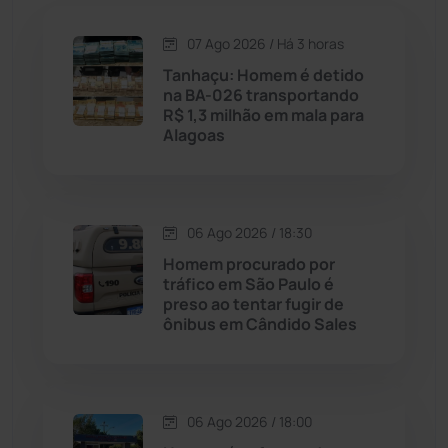
07 Ago 2026 / Há 3 horas
Candiba
(157)
Tanhaçu: Homem é detido
na BA-026 transportando
Cândido Sales
(121)
R$ 1,3 milhão em mala para
Alagoas
Caraíbas
(103)
Carinhanha
(299)
06 Ago 2026 / 18:30
Homem procurado por
Caturama
(65)
tráfico em São Paulo é
preso ao tentar fugir de
ônibus em Cândido Sales
Chapada Diamantina
(430)
Condeúba
(133)
06 Ago 2026 / 18:00
Contendas do Sincorá
(79)