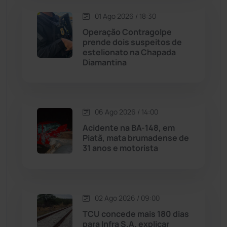
Macaúbas
(713)
01 Ago 2026 / 18:30
Operação Contragolpe
Maetinga
(101)
prende dois suspeitos de
estelionato na Chapada
Diamantina
Malhada
(82)
Malhada de Pedras
(507)
06 Ago 2026 / 14:00
Matina
(71)
Acidente na BA-148, em
Piatã, mata brumadense de
31 anos e motorista
Mortugaba
(31)
Mundo
(436)
02 Ago 2026 / 09:00
Oliveira dos Brejinhos
(67)
TCU concede mais 180 dias
para Infra S.A. explicar