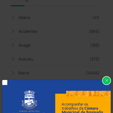
Abaíra
(41)
Acidentes
(665)
Anagé
(183)
Aracatu
(373)
Bahia
(14545)
Barra da Estiva
(333)
Barra do Choça
(65)