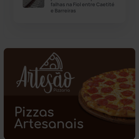
Palmas de Monte Alto
(260)
falhas na Fiol entre Caetité
e Barreiras
Paramirim
(342)
Pindaí
(103)
Piripá
(90)
Planalto
(59)
Poções
(182)
Polícia Civil
(57)
Polícia Militar
(27)