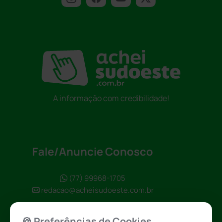
A informação com credibilidade!
Fale/Anuncie Conosco
(77) 99968-1705
redacao@acheisudoeste.com.br
🍪 Preferências de Cookies