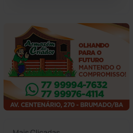
Guajeru
(130)
Guanambi
(3494)
Ibiassucê
(167)
Ibicoara
(220)
Ibipitanga
(116)
Ibitiara
(32)
Igaporã
(218)
Ituaçu
(256)
Mais Clicadas