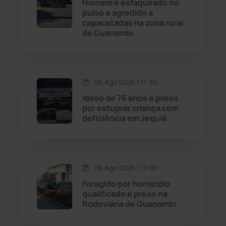
Homem é esfaqueado no
pulso e agredido a
Cordeiros
(49)
capacetadas na zona rural
de Guanambi
Dom Basílio
(391)
Economia
(1235)
06 Ago 2026 / 17:30
Idoso de 76 anos é preso
Educação
(232)
por estuprar criança com
deficiência em Jequié
Érico Cardoso
(82)
Esportes
(522)
06 Ago 2026 / 17:00
Foragido por homicídio
Eventos
(24)
qualificado é preso na
Rodoviária de Guanambi
Feira da Mata
(23)