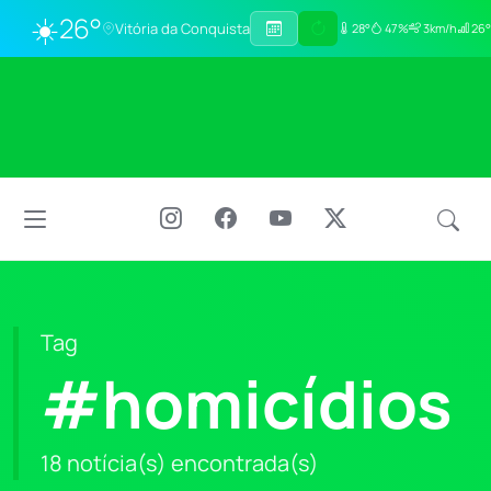
☀️
26°
Vitória da Conquista
28°
47%
3km/h
26°
Tag
#homicídios
18 notícia(s) encontrada(s)