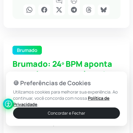
Brumado
Brumado: 24º BPM aponta
recorde em cumprimento
de prisão de procurados
🍪 Preferências de Cookies
pela Justiça
Utilizamos cookies para melhorar sua experiência. Ao
continuar, você concorda com nossa
Política de
Privacidade
.
Concordar e Fechar
03 Jun 2026 / 14:00
Por: Redação - Achei Sudoeste