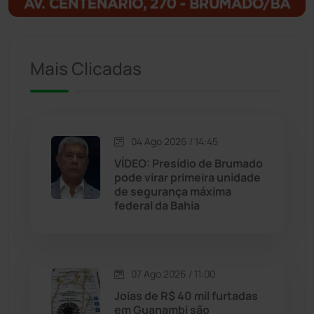
Ituaçu
(256)
Iuiu
(173)
Mais Clicadas
Jacaraci
(97)
Jequié
(314)
04 Ago 2026 / 14:45
VÍDEO: Presídio de Brumado
pode virar primeira unidade
Jussiape
(98)
de segurança máxima
federal da Bahia
Justiça
(1470)
Lagoa Real
(182)
07 Ago 2026 / 11:00
Licínio de Almeida
(118)
Joias de R$ 40 mil furtadas
em Guanambi são