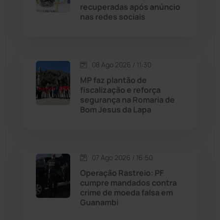
recuperadas após anúncio
Livramento de Nossa...
(1338)
nas redes sociais
Macaúbas
(715)
08 Ago 2026 / 11:30
Maetinga
(101)
MP faz plantão de
fiscalização e reforça
Malhada
(82)
segurança na Romaria de
Bom Jesus da Lapa
Malhada de Pedras
(508)
Matina
(71)
07 Ago 2026 / 16:50
Operação Rastreio: PF
Mortugaba
(31)
cumpre mandados contra
crime de moeda falsa em
Guanambi
Mundo
(437)