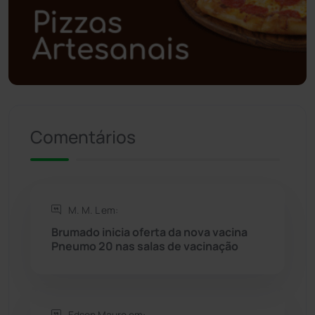
Polícia Militar
(27)
Política
(03)
Presidente Jânio Qu...
(125)
Riacho de Santana
(309)
Comentários
Rio de Contas
(411)
Rio do Antônio
(203)
M. M. L em:
Brumado inicia oferta da nova vacina
Rio do Pires
(98)
Pneumo 20 nas salas de vacinação
Saúde
(2429)
Edson Mauro em: