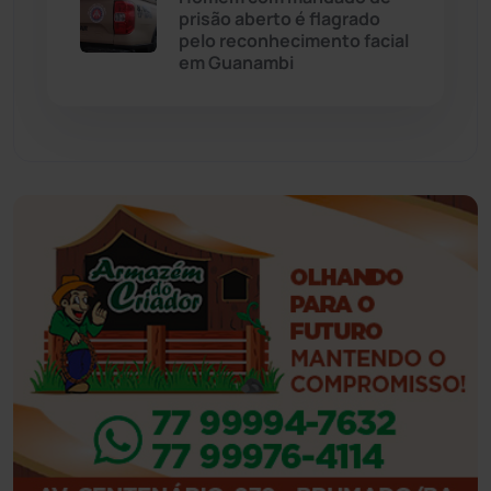
prisão aberto é flagrado
pelo reconhecimento facial
Feira da Mata
(23)
em Guanambi
Guajeru
(130)
Guanambi
(3501)
Ibiassucê
(168)
Ibicoara
(221)
Ibipitanga
(116)
Ibitiara
(32)
Igaporã
(218)