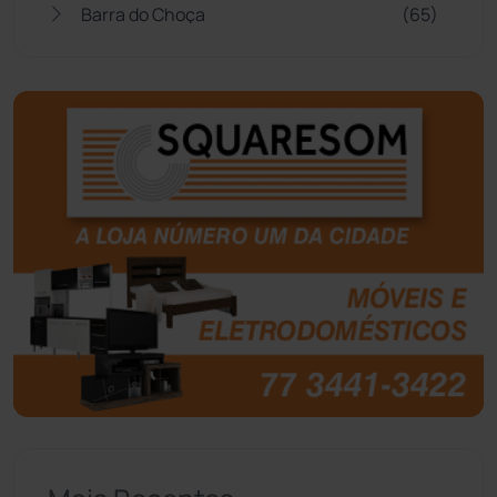
Barra do Choça
(65)
Belo Campo
(57)
Bom Jesus da Lapa
(510)
Boquira
(152)
Botuporã
(73)
Brasil
(7680)
Brumado
(31962)
Caculé
(697)