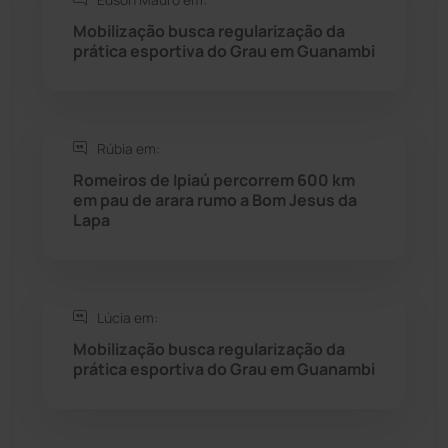
Seabra
(51)
Mobilização busca regularização da
prática esportiva do Grau em Guanambi
Sebastião Laranjeiras
(96)
Sítio do Mato
(42)
Rúbia em:
Sudoeste Baiano
(1530)
Romeiros de Ipiaú percorrem 600 km
em pau de arara rumo a Bom Jesus da
Lapa
Tanhaçu
(426)
Tanque Novo
(126)
Lúcia em:
Tecnologia
(12)
Mobilização busca regularização da
prática esportiva do Grau em Guanambi
Urandi
(157)
Vitória da Conquista
(2516)