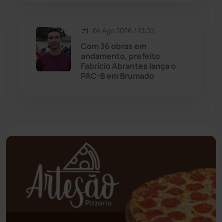
Oliveira dos Brejinhos
(67)
04 Ago 2026 / 10:00
Palmas de Monte Alto
(263)
Com 36 obras em
andamento, prefeito
Paramirim
(342)
Fabrício Abrantes lança o
PAC-B em Brumado
Pindaí
(103)
Piripá
(90)
Planalto
(59)
Poções
(182)
Polícia Civil
(59)