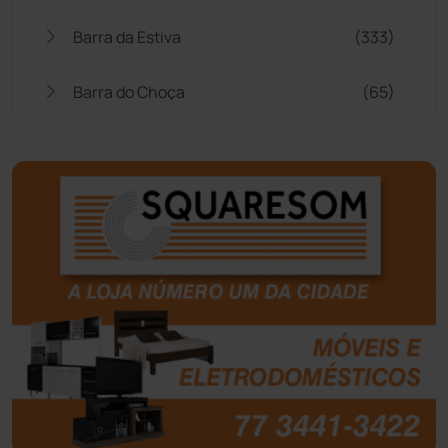
Barra da Estiva
(333)
Barra do Choça
(65)
Belo Campo
(57)
Bom Jesus da Lapa
(509)
Boquira
(152)
Botuporã
(72)
Brasil
(7680)
Brumado
(31959)