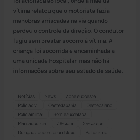
foi acionada ao local, onde a mãe da
vítima relatou que o motorista fazia
manobras arriscadas na via quando
perdeu o controle da direção. O condutor
fugiu sem prestar socorro à vítima. A
criança foi socorrida e encaminhada a
uma unidade hospitalar, mas não há
informações sobre seu estado de saúde.
Notícias
News
Acheisudoeste
Políciacivil
Oestedabahia
Oestebaiano
Políciamilitar
Bomjesusdalapa
Plantãopolicial
38ªcipm
24ªcoorpin
Delegaciadebomjesusdalapa
Velhochico