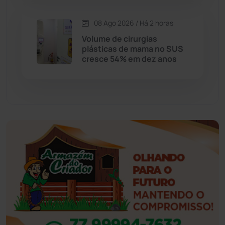
Esportes
(522)
08 Ago 2026 / Há 2 horas
Eventos
(24)
Volume de cirurgias
plásticas de mama no SUS
cresce 54% em dez anos
Feira da Mata
(23)
Guajeru
(130)
Guanambi
(3498)
Ibiassucê
(167)
Ibicoara
(221)
Ibipitanga
(116)