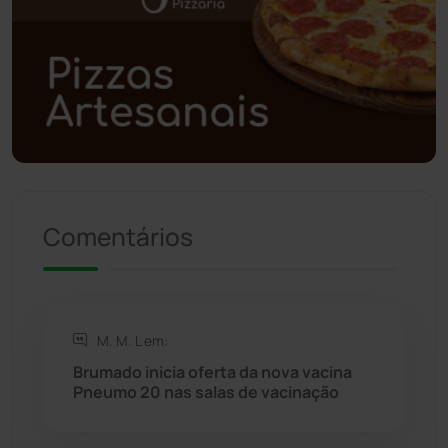
Polícia Civil
(59)
Polícia Militar
(27)
Política
(03)
Presidente Jânio Qu...
(125)
Comentários
Riacho de Santana
(309)
Rio de Contas
(411)
M. M. L em:
Rio do Antônio
(203)
Brumado inicia oferta da nova vacina
Pneumo 20 nas salas de vacinação
Rio do Pires
(98)