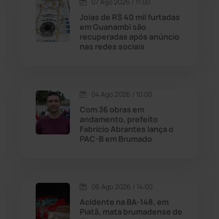
07 Ago 2026 / 11:00
Joias de R$ 40 mil furtadas
Licínio de Almeida
(118)
em Guanambi são
recuperadas após anúncio
nas redes sociais
Livramento de Nossa...
(1338)
Macaúbas
(714)
04 Ago 2026 / 10:00
Maetinga
(101)
Com 36 obras em
andamento, prefeito
Fabrício Abrantes lança o
Malhada
(82)
PAC-B em Brumado
Malhada de Pedras
(508)
Matina
(71)
06 Ago 2026 / 14:00
Acidente na BA-148, em
Piatã, mata brumadense de
Mortugaba
(31)