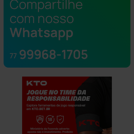
Compartilhe
com nosso
Whatsapp
99968-1705
77