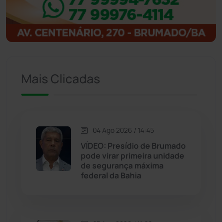
Ibitiara
(32)
Igaporã
(218)
Ituaçu
(256)
Mais Clicadas
Iuiu
(173)
Jacaraci
(97)
04 Ago 2026 / 14:45
Jequié
(314)
VÍDEO: Presídio de Brumado
pode virar primeira unidade
de segurança máxima
Jussiape
(98)
federal da Bahia
Justiça
(1470)
Lagoa Real
(182)