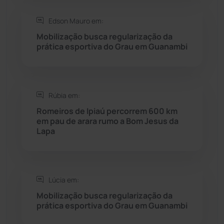
Saúde
(2429)
Edson Mauro em:
Mobilização busca regularização da
Seabra
(50)
prática esportiva do Grau em Guanambi
Sebastião Laranjeiras
(96)
Rúbia em:
Sítio do Mato
(42)
Romeiros de Ipiaú percorrem 600 km
em pau de arara rumo a Bom Jesus da
Sudoeste Baiano
(1530)
Lapa
Tanhaçu
(426)
Tanque Novo
(126)
Lúcia em:
Mobilização busca regularização da
prática esportiva do Grau em Guanambi
Tecnologia
(12)