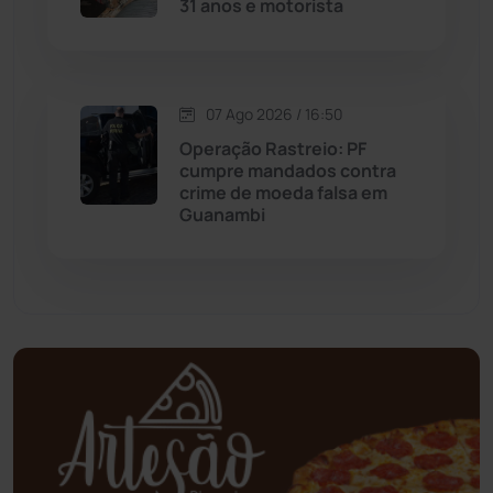
31 anos e motorista
Mundo
(437)
Oliveira dos Brejinhos
(67)
07 Ago 2026 / 16:50
Operação Rastreio: PF
Palmas de Monte Alto
(262)
cumpre mandados contra
crime de moeda falsa em
Guanambi
Paramirim
(342)
Pindaí
(103)
Piripá
(90)
Planalto
(59)
Poções
(182)