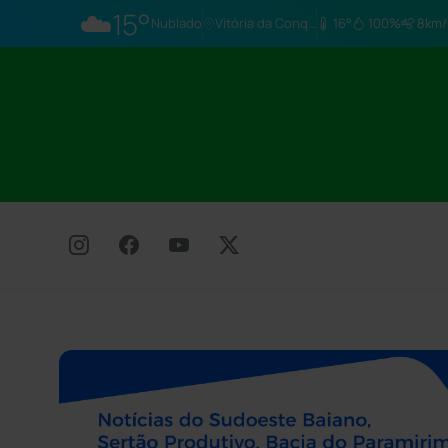
☁️
15°
Nublado
Vitória da Conq…
16°
100%
8km/