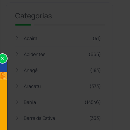
Categorias
Abaíra
(41)
Acidentes
(665)
Anagé
(183)
Aracatu
(373)
Bahia
(14546)
Barra da Estiva
(333)