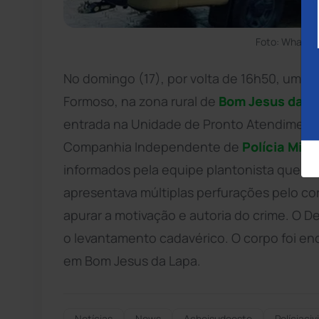
Foto: WhatsA
No domingo (17), por volta de 16h50, um ho
Formoso, na zona rural de
Bom Jesus da L
entrada na Unidade de Pronto Atendimento 
Companhia Independente de
Polícia Milit
informados pela equipe plantonista que o 
apresentava múltiplas perfurações pelo co
apurar a motivação e autoria do crime. O D
o levantamento cadavérico. O corpo foi en
em Bom Jesus da Lapa.
Notícias
News
Acheisudoeste
Políciacivi