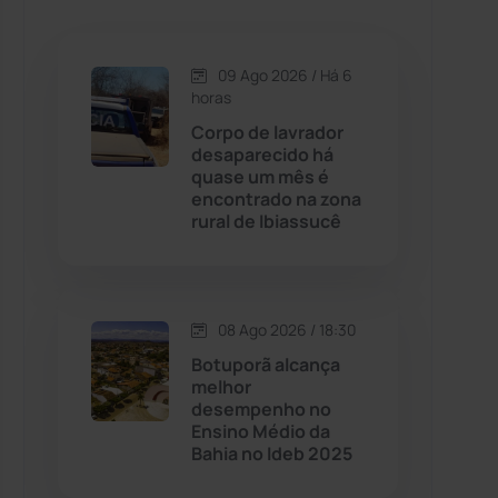
Caetanos
(47)
Caetité
(1504)
09 Ago 2026 / Há 6
horas
Candiba
(157)
Corpo de lavrador
desaparecido há
quase um mês é
Cândido Sales
(121)
encontrado na zona
rural de Ibiassucê
Caraíbas
(103)
Carinhanha
(300)
08 Ago 2026 / 18:30
Botuporã alcança
Caturama
(65)
melhor
desempenho no
Ensino Médio da
Chapada Diamantina
(430)
Bahia no Ideb 2025
Condeúba
(133)