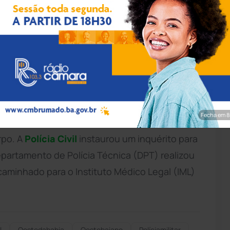
pp/Achei Sudoeste
mem de 40 anos foi morto a tiros no Projeto
apa
, na região oeste da
Bahia
. A vítima deu
(UPA 24h), que, por sua vez, acionou a 38ª
ar
(CIPM). Na unidade, os policiais foram
Fecha em 7
homem não havia resistido aos ferimentos. Ele
rpo. A
Polícia Civil
instaurou um inquérito para
epartamento de Polícia Técnica (DPT) realizou
caminhado para o Instituto Médico Legal (IML)
l
Oestedabahia
Oestebaiano
Políciamilitar