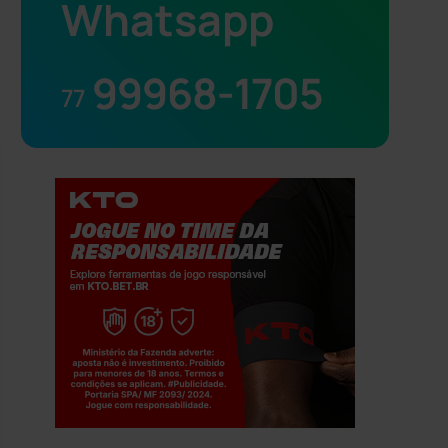
Whatsapp
99968-1705
77
Jogue com responsabilidade. 18+