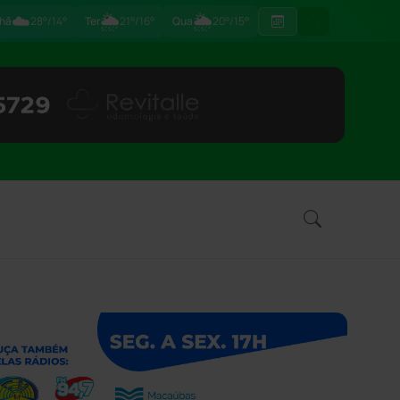
☁️
🌦
🌦
hã
28°/14°
Ter
21°/16°
Qua
20°/15°