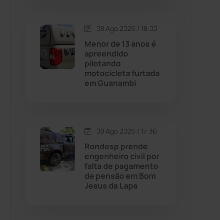
Contendas do Sincorá
(79)
08 Ago 2026 / 18:00
Menor de 13 anos é
Cordeiros
(49)
apreendido
pilotando
motocicleta furtada
Dom Basílio
(391)
em Guanambi
Economia
(1236)
08 Ago 2026 / 17:30
Educação
(232)
Rondesp prende
engenheiro civil por
Érico Cardoso
(82)
falta de pagamento
de pensão em Bom
Jesus da Lapa
Esportes
(522)
Eventos
(24)