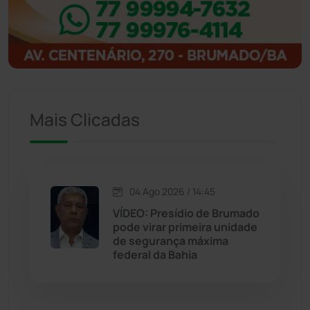
Ibitiara
(32)
Igaporã
(218)
Ituaçu
(256)
Iuiu
(173)
Mais Clicadas
Jacaraci
(97)
Jequié
(314)
04 Ago 2026 / 14:45
VÍDEO: Presídio de Brumado
pode virar primeira unidade
Jussiape
(97)
de segurança máxima
federal da Bahia
Justiça
(1470)
Lagoa Real
(182)