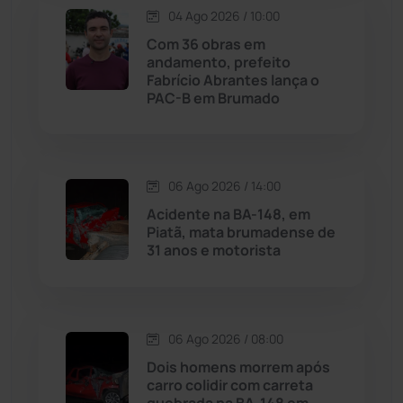
04 Ago 2026 / 10:00
Licínio de Almeida
(118)
Com 36 obras em
andamento, prefeito
Fabrício Abrantes lança o
Livramento de Nossa...
(1338)
PAC-B em Brumado
Macaúbas
(714)
06 Ago 2026 / 14:00
Maetinga
(101)
Acidente na BA-148, em
Piatã, mata brumadense de
Malhada
(82)
31 anos e motorista
Malhada de Pedras
(508)
Matina
(71)
06 Ago 2026 / 08:00
Dois homens morrem após
carro colidir com carreta
Mortugaba
(31)