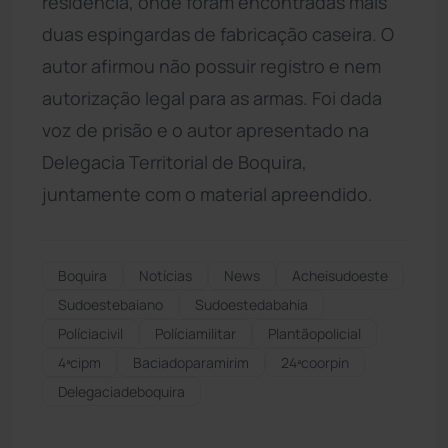
residência, onde foram encontradas mais
duas espingardas de fabricação caseira. O
autor afirmou não possuir registro e nem
autorização legal para as armas. Foi dada
voz de prisão e o autor apresentado na
Delegacia Territorial de Boquira,
juntamente com o material apreendido.
Boquira
Notícias
News
Acheisudoeste
Sudoestebaiano
Sudoestedabahia
Políciacivil
Políciamilitar
Plantãopolicial
4ªcipm
Baciadoparamirim
24ªcoorpin
Delegaciadeboquira