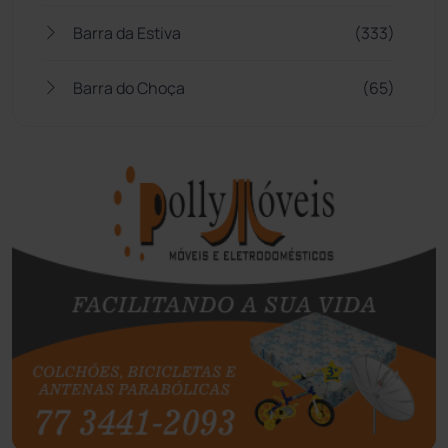
Barra da Estiva
(333)
Barra do Choça
(65)
Belo Campo
(57)
Bom Jesus da Lapa
(507)
Boquira
(152)
Botuporã
(72)
Brasil
(7680)
Brumado
(31958)