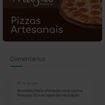
Polícia Civil
(58)
Polícia Militar
(27)
Política
(03)
Presidente Jânio Qu...
(125)
Comentários
Riacho de Santana
(309)
Rio de Contas
(410)
M. M. L em:
Rio do Antônio
(203)
Brumado inicia oferta da nova vacina
Pneumo 20 nas salas de vacinação
Rio do Pires
(98)