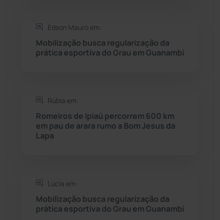
Saúde
(2427)
Edson Mauro em:
Seabra
(50)
Mobilização busca regularização da
prática esportiva do Grau em Guanambi
Sebastião Laranjeiras
(96)
Sítio do Mato
(42)
Rúbia em:
Romeiros de Ipiaú percorrem 600 km
Sudoeste Baiano
(1530)
em pau de arara rumo a Bom Jesus da
Lapa
Tanhaçu
(426)
Tanque Novo
(126)
Lúcia em:
Mobilização busca regularização da
Tecnologia
(12)
prática esportiva do Grau em Guanambi