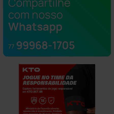
Compartilhe
com nosso
Whatsapp
99968-1705
77