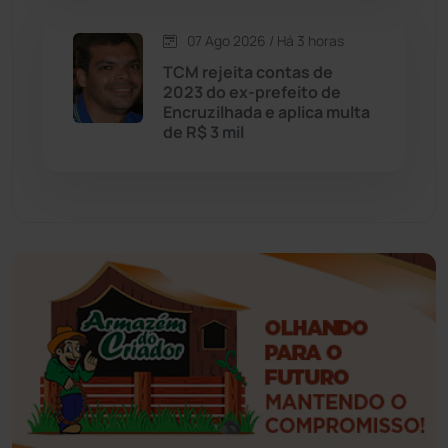
Esportes
(522)
07 Ago 2026 / Há 3 horas
Eventos
(24)
TCM rejeita contas de
2023 do ex-prefeito de
Encruzilhada e aplica multa
Feira da Mata
(23)
de R$ 3 mil
Guajeru
(130)
Guanambi
(3498)
Ibiassucê
(167)
Ibicoara
(221)
Ibipitanga
(116)