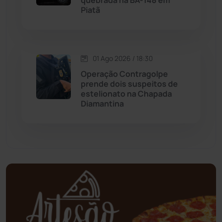
quebrada na BA-148 em
Piatã
Mundo
(437)
Oliveira dos Brejinhos
(67)
01 Ago 2026 / 18:30
Operação Contragolpe
Palmas de Monte Alto
(261)
prende dois suspeitos de
estelionato na Chapada
Paramirim
(342)
Diamantina
Pindaí
(103)
Piripá
(90)
Planalto
(59)
Poções
(182)