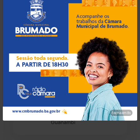
aulas em Porto Seguro
Chapada Diamantina
(430)
Condeúba
(133)
07 Ago 2026 / Há 2 horas
Contendas do Sincorá
(79)
Prefeito de Brumado
anuncia reajuste salarial de
Cordeiros
(49)
9% para servidores
públicos
Dom Basílio
(391)
Economia
(1235)
07 Ago 2026 / Há 3 horas
Operação Rastreio: PF
Educação
(232)
cumpre mandados contra
Fecha em 7s
crime de moeda falsa em
Guanambi
Érico Cardoso
(82)