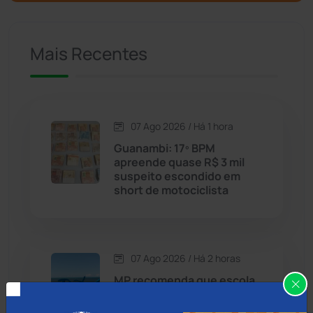
Caculé
(696)
Mais Recentes
Caetanos
(47)
Caetité
(1504)
07 Ago 2026 / Há 1 hora
Candiba
(157)
Guanambi: 17º BPM
apreende quase R$ 3 mil
Cândido Sales
(121)
suspeito escondido em
short de motociclista
Caraíbas
(103)
Carinhanha
(300)
07 Ago 2026 / Há 2 horas
MP recomenda que escola
Caturama
(65)
readmita aluno autista
impedido de frequentar