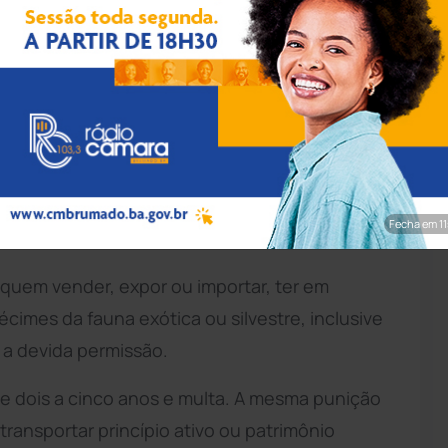
: Pixabay
rta-feira (5) projeto que amplia penas e
nimais silvestres. O texto amplia para dois a
ir e apanhar espécimes da fauna silvestre,
, a punição prevista é de detenção de seis
Fecha em 9
ntida.
 quem vender, expor ou importar, ter em
pécimes da fauna exótica ou silvestre, inclusive
m a devida permissão.
e dois a cinco anos e multa. A mesma punição
transportar princípio ativo ou patrimônio