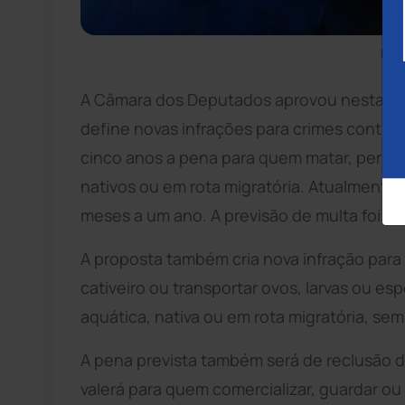
Foto
A Câmara dos Deputados aprovou nesta qua
define novas infrações para crimes contra a
cinco anos a pena para quem matar, persegu
nativos ou em rota migratória. Atualmente
meses a um ano. A previsão de multa foi ma
A proposta também cria nova infração para
cativeiro ou transportar ovos, larvas ou es
aquática, nativa ou em rota migratória, se
A pena prevista também será de reclusão d
valerá para quem comercializar, guardar ou 