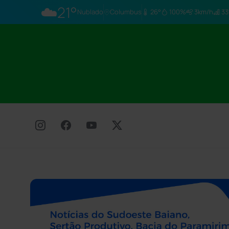
☁️
21°
Nublado
Columbus
26°
100%
3km/h
33