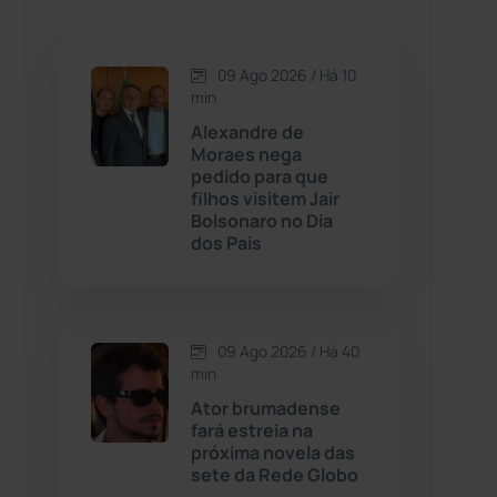
Caetanos
(47)
Caetité
(1504)
09 Ago 2026 / Há 10
min
Candiba
(157)
Alexandre de
Moraes nega
pedido para que
Cândido Sales
(121)
filhos visitem Jair
Bolsonaro no Dia
dos Pais
Caraíbas
(103)
Carinhanha
(300)
09 Ago 2026 / Há 40
Caturama
(65)
min
Ator brumadense
fará estreia na
Chapada Diamantina
(430)
próxima novela das
sete da Rede Globo
Condeúba
(133)