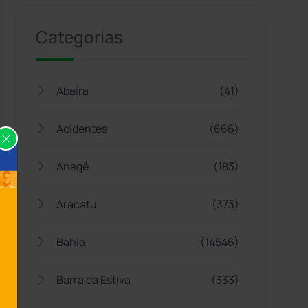
Categorias
Abaíra
(41)
Acidentes
(666)
Anagé
(183)
Aracatu
(373)
Bahia
(14546)
Barra da Estiva
(333)