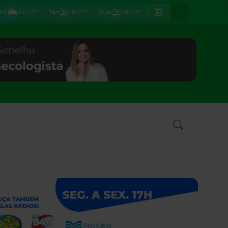
🌦
⛈
⛈
hã
34°/21°
Ter
28°/17°
Qua
29°/19°