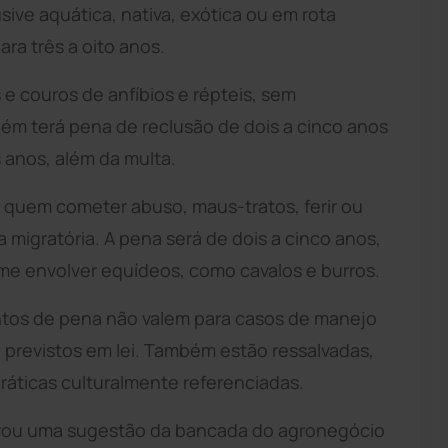
usive aquática, nativa, exótica ou em rota
ra três a oito anos.
e couros de anfíbios e répteis, sem
ém terá pena de reclusão de dois a cinco anos
s anos, além da multa.
a quem cometer abuso, maus-tratos, ferir ou
a migratória. A pena será de dois a cinco anos,
ime envolver equídeos, como cavalos e burros.
entos de pena não valem para casos de manejo
 previstos em lei. Também estão ressalvadas,
práticas culturalmente referenciadas.
ovou uma sugestão da bancada do agronegócio