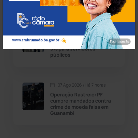
Condeúba
(133)
07 Ago 2026 / Há 6 horas
Contendas do Sincorá
(79)
Prefeito de Brumado
Fecha em 7s
anuncia reajuste salarial de
Cordeiros
(49)
9% para servidores
públicos
Dom Basílio
(391)
Economia
(1235)
07 Ago 2026 / Há 7 horas
Operação Rastreio: PF
Educação
(232)
cumpre mandados contra
crime de moeda falsa em
Guanambi
Érico Cardoso
(82)
Esportes
(522)