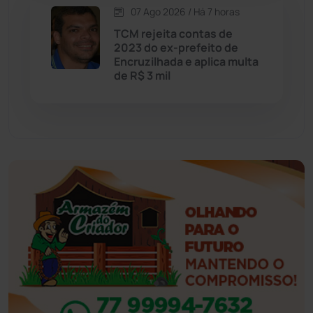
07 Ago 2026 / Há 7 horas
Eventos
(24)
TCM rejeita contas de
2023 do ex-prefeito de
Encruzilhada e aplica multa
Feira da Mata
(23)
de R$ 3 mil
Guajeru
(130)
Guanambi
(3498)
Ibiassucê
(167)
Ibicoara
(221)
Ibipitanga
(116)
Ibitiara
(32)