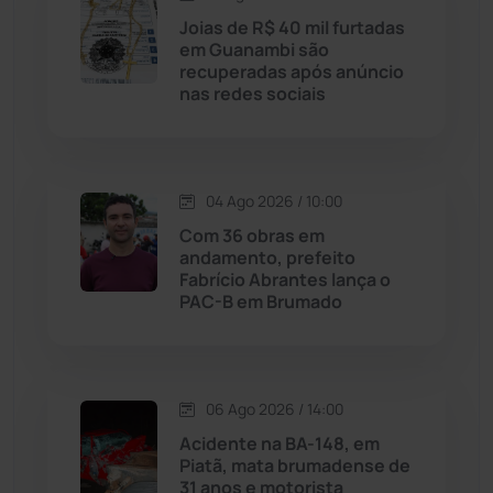
Licínio de Almeida
(118)
Joias de R$ 40 mil furtadas
em Guanambi são
recuperadas após anúncio
Livramento de Nossa...
(1338)
nas redes sociais
Macaúbas
(714)
04 Ago 2026 / 10:00
Maetinga
(101)
Com 36 obras em
andamento, prefeito
Malhada
(82)
Fabrício Abrantes lança o
PAC-B em Brumado
Malhada de Pedras
(508)
Matina
(71)
06 Ago 2026 / 14:00
Acidente na BA-148, em
Mortugaba
(31)
Piatã, mata brumadense de
31 anos e motorista