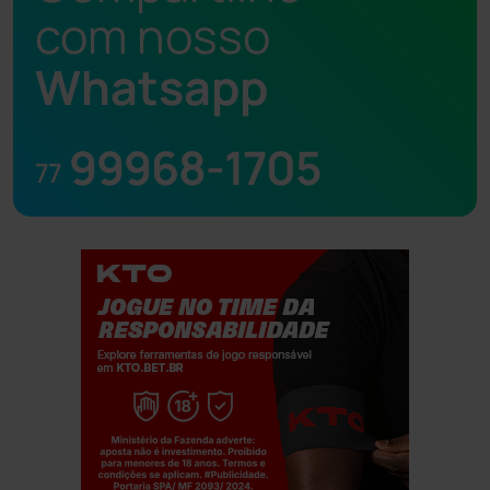
com nosso
Whatsapp
99968-1705
77