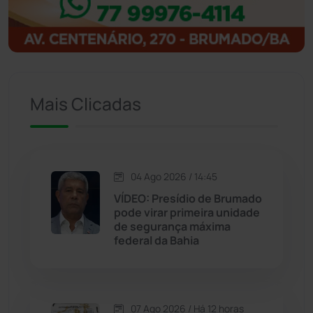
Igaporã
(218)
Ituaçu
(256)
Iuiu
(173)
Mais Clicadas
Jacaraci
(97)
Jequié
(314)
04 Ago 2026 / 14:45
VÍDEO: Presídio de Brumado
pode virar primeira unidade
Jussiape
(97)
de segurança máxima
federal da Bahia
Justiça
(1470)
Lagoa Real
(182)
07 Ago 2026 / Há 12 horas