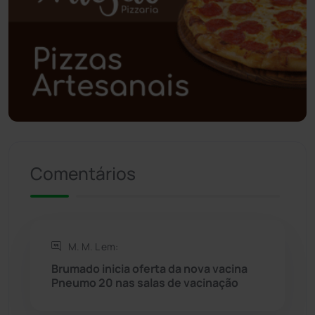
Polícia Civil
(58)
Polícia Militar
(27)
Política
(03)
Presidente Jânio Qu...
(125)
Riacho de Santana
(309)
Comentários
Rio de Contas
(410)
Rio do Antônio
(203)
M. M. L em:
Brumado inicia oferta da nova vacina
Rio do Pires
(98)
Pneumo 20 nas salas de vacinação
Saúde
(2427)