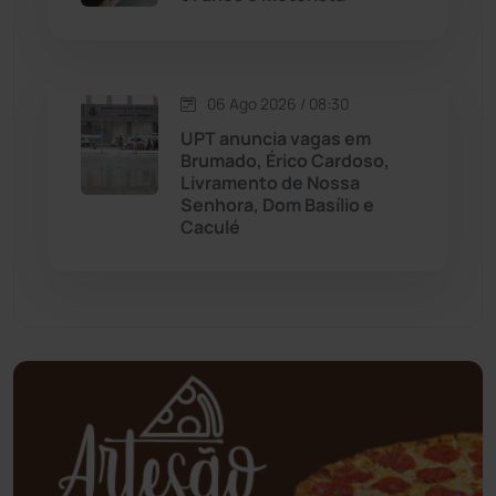
Mundo
(437)
Oliveira dos Brejinhos
(67)
06 Ago 2026 / 08:30
UPT anuncia vagas em
Palmas de Monte Alto
(261)
Brumado, Érico Cardoso,
Livramento de Nossa
Paramirim
(342)
Senhora, Dom Basílio e
Caculé
Pindaí
(103)
Piripá
(90)
Planalto
(59)
Poções
(182)