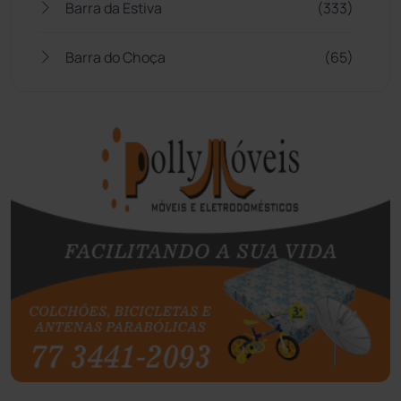
Barra da Estiva
(333)
Barra do Choça
(65)
Belo Campo
(57)
Bom Jesus da Lapa
(507)
Boquira
(152)
Botuporã
(72)
Brasil
(7680)
Brumado
(31958)