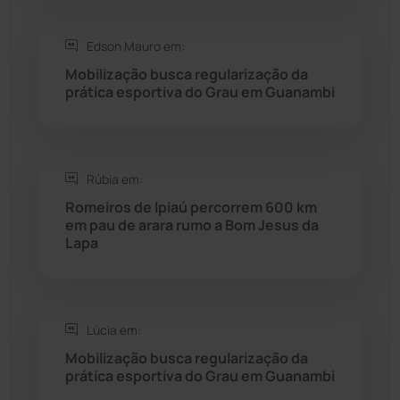
Edson Mauro em:
Seabra
(50)
Mobilização busca regularização da
prática esportiva do Grau em Guanambi
Sebastião Laranjeiras
(96)
Sítio do Mato
(42)
Rúbia em:
Sudoeste Baiano
(1530)
Romeiros de Ipiaú percorrem 600 km
em pau de arara rumo a Bom Jesus da
Lapa
Tanhaçu
(426)
Tanque Novo
(126)
Lúcia em:
Tecnologia
(12)
Mobilização busca regularização da
prática esportiva do Grau em Guanambi
Urandi
(157)