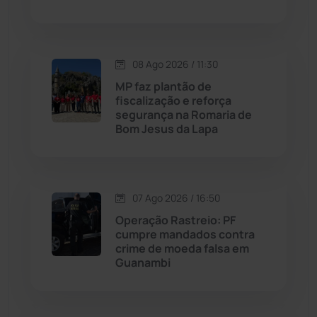
Macaúbas
(715)
08 Ago 2026 / 11:30
Maetinga
(101)
MP faz plantão de
fiscalização e reforça
Malhada
(82)
segurança na Romaria de
Bom Jesus da Lapa
Malhada de Pedras
(508)
Matina
(71)
07 Ago 2026 / 16:50
Operação Rastreio: PF
Mortugaba
(31)
cumpre mandados contra
crime de moeda falsa em
Guanambi
Mundo
(437)
Oliveira dos Brejinhos
(67)