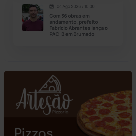
04 Ago 2026 / 10:00
Palmas de Monte Alto
(263)
Com 36 obras em
andamento, prefeito
Paramirim
(342)
Fabrício Abrantes lança o
PAC-B em Brumado
Pindaí
(103)
Piripá
(90)
Planalto
(59)
Poções
(182)
Polícia Civil
(59)
Polícia Militar
(27)