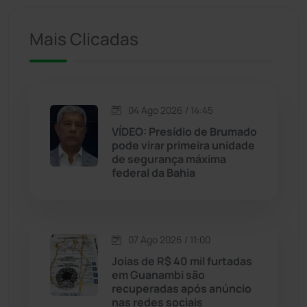
Iuiu
(173)
Mais Clicadas
Jacaraci
(97)
Jequié
(314)
04 Ago 2026 / 14:45
VÍDEO: Presídio de Brumado
pode virar primeira unidade
Jussiape
(98)
de segurança máxima
federal da Bahia
Justiça
(1470)
Lagoa Real
(182)
07 Ago 2026 / 11:00
Licínio de Almeida
(118)
Joias de R$ 40 mil furtadas
em Guanambi são
recuperadas após anúncio
Livramento de Nossa...
(1338)
nas redes sociais