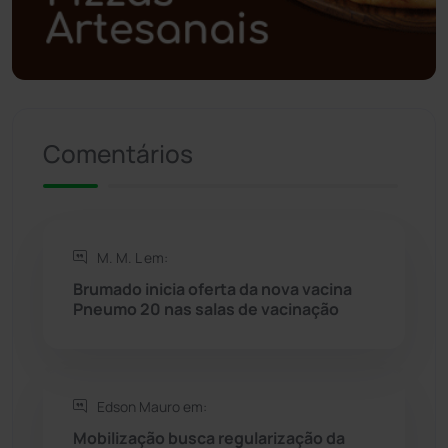
Política
(03)
Presidente Jânio Qu...
(125)
Riacho de Santana
(309)
Comentários
Rio de Contas
(411)
Rio do Antônio
(203)
M. M. L em:
Brumado inicia oferta da nova vacina
Rio do Pires
(98)
Pneumo 20 nas salas de vacinação
Saúde
(2429)
Edson Mauro em:
Seabra
(51)
Mobilização busca regularização da