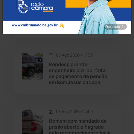
Contendas do Sincorá
(79)
Menor de 13 anos é
apreendido pilotando
Cordeiros
(49)
motocicleta furtada em
Guanambi
Fecha em 8s
Dom Basílio
(391)
Economia
(1236)
08 Ago 2026 / 17:30
Rondesp prende
Educação
(232)
engenheiro civil por falta
de pagamento de pensão
em Bom Jesus da Lapa
Érico Cardoso
(82)
Esportes
(522)
08 Ago 2026 / 17:00
Eventos
(24)
Homem com mandado de
prisão aberto é flagrado
pelo reconhecimento facial