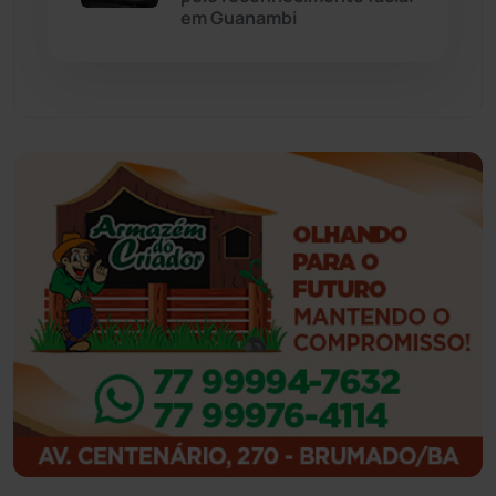
Feira da Mata
(23)
em Guanambi
Guajeru
(130)
Guanambi
(3501)
Ibiassucê
(168)
Ibicoara
(221)
Ibipitanga
(116)
Ibitiara
(32)
Igaporã
(218)
Ituaçu
(256)