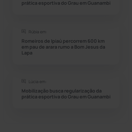
prática esportiva do Grau em Guanambi
Sebastião Laranjeiras
(96)
Sítio do Mato
(42)
Rúbia em:
Sudoeste Baiano
(1530)
Romeiros de Ipiaú percorrem 600 km
em pau de arara rumo a Bom Jesus da
Lapa
Tanhaçu
(426)
Tanque Novo
(126)
Lúcia em:
Tecnologia
(12)
Mobilização busca regularização da
prática esportiva do Grau em Guanambi
Urandi
(157)
Vitória da Conquista
(2516)