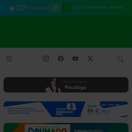
☀️
22°
Columbus
26°
92%
7km/h
33°/20°