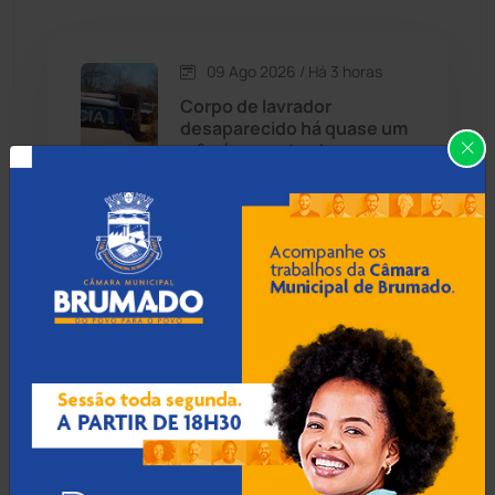
Caetité
(1504)
09 Ago 2026 / Há 3 horas
Candiba
(157)
Corpo de lavrador
desaparecido há quase um
Cândido Sales
(121)
mês é encontrado na zona
rural de Ibiassucê
Caraíbas
(103)
Carinhanha
(300)
08 Ago 2026 / 18:30
Botuporã alcança melhor
Caturama
(65)
desempenho no Ensino
Médio da Bahia no Ideb
2025
Chapada Diamantina
(430)
Condeúba
(133)
08 Ago 2026 / 18:00