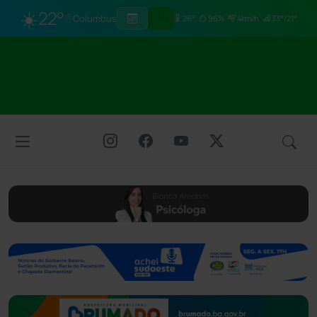
☀️
22°
Columbus
26°
96%
4km/h
33°/21°