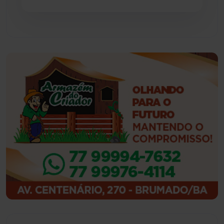
Guajeru
(130)
Guanambi
(3492)
Ibiassucê
(167)
Ibicoara
(220)
Ibipitanga
(116)
Ibitiara
(31)
Igaporã
(217)
Ituaçu
(256)