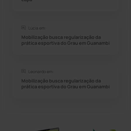
Sítio do Mato
(42)
Sudoeste Baiano
(1530)
Lúcia em:
Mobilização busca regularização da
prática esportiva do Grau em Guanambi
Tanhaçu
(425)
Tanque Novo
(126)
Leonardo em:
Tecnologia
(12)
Mobilização busca regularização da
prática esportiva do Grau em Guanambi
Urandi
(155)
Vitória da Conquista
(2513)