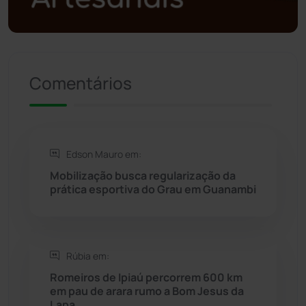
Presidente Jânio Qu...
(125)
Riacho de Santana
(309)
Comentários
Rio de Contas
(410)
Rio do Antônio
(203)
Edson Mauro em:
Mobilização busca regularização da
Rio do Pires
(97)
prática esportiva do Grau em Guanambi
Saúde
(2427)
Rúbia em:
Seabra
(49)
Romeiros de Ipiaú percorrem 600 km
em pau de arara rumo a Bom Jesus da
Sebastião Laranjeiras
(96)
Lapa