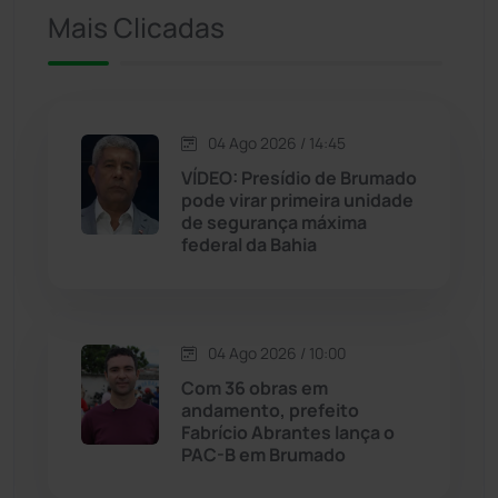
Iuiu
(173)
Mais Clicadas
Jacaraci
(97)
Jequié
(311)
04 Ago 2026 / 14:45
VÍDEO: Presídio de Brumado
pode virar primeira unidade
Jussiape
(97)
de segurança máxima
federal da Bahia
Justiça
(1464)
Lagoa Real
(182)
04 Ago 2026 / 10:00
Licínio de Almeida
(118)
Com 36 obras em
andamento, prefeito
Fabrício Abrantes lança o
Livramento de Nossa...
(1338)
PAC-B em Brumado