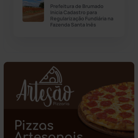
Palmas de Monte Alto
(260)
Prefeitura de Brumado
Inicia Cadastro para
Paramirim
(341)
Regularização Fundiária na
Fazenda Santa Inês
Pindaí
(103)
Piripá
(90)
Planalto
(59)
Poções
(182)
Polícia Civil
(55)
Polícia Militar
(27)
Política
(03)