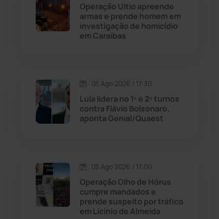
Operação Ultio apreende
Cordeiros
(49)
armas e prende homem em
investigação de homicídio
em Caraíbas
Dom Basílio
(391)
Economia
(1235)
05 Ago 2026 / 17:30
Educação
(231)
Lula lidera no 1º e 2º turnos
contra Flávio Bolsonaro,
aponta Genial/Quaest
Érico Cardoso
(82)
Esportes
(522)
05 Ago 2026 / 17:00
Eventos
(24)
Operação Olho de Hórus
cumpre mandados e
prende suspeito por tráfico
Feira da Mata
(23)
em Licínio de Almeida