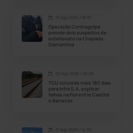
Macaúbas
(713)
01 Ago 2026 / 18:30
Maetinga
(101)
Operação Contragolpe
prende dois suspeitos de
Malhada
(82)
estelionato na Chapada
Diamantina
Malhada de Pedras
(507)
Matina
(71)
02 Ago 2026 / 09:00
TCU concede mais 180 dias
Mortugaba
(31)
para Infra S.A. explicar
falhas na Fiol entre Caetité
Mundo
(436)
e Barreiras
Oliveira dos Brejinhos
(67)
01 Ago 2026 / 14:00