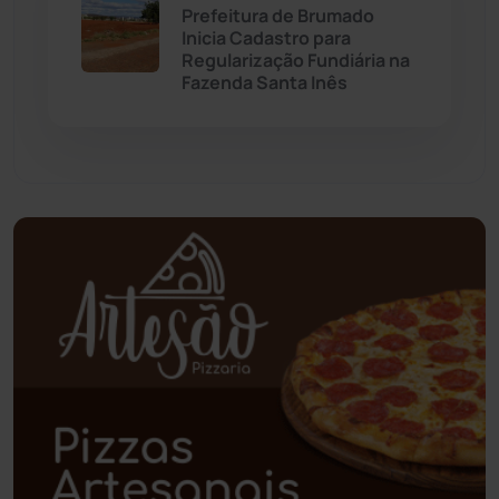
Prefeitura de Brumado
Palmas de Monte Alto
(260)
Inicia Cadastro para
Regularização Fundiária na
Fazenda Santa Inês
Paramirim
(342)
Pindaí
(103)
Piripá
(90)
Planalto
(59)
Poções
(182)
Polícia Civil
(57)
Polícia Militar
(27)