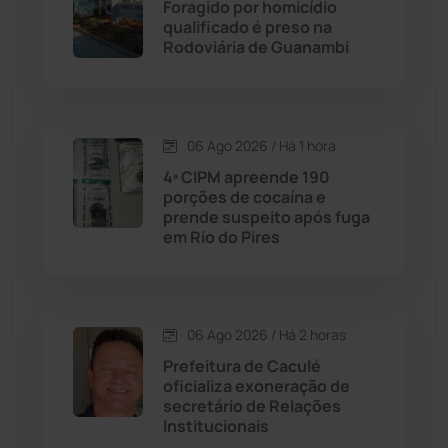
Foragido por homicídio
Contendas do Sincorá
(79)
qualificado é preso na
Rodoviária de Guanambi
Cordeiros
(49)
Dom Basílio
(391)
06 Ago 2026 / Há 1 hora
Economia
(1235)
4ª CIPM apreende 190
porções de cocaína e
prende suspeito após fuga
Educação
(232)
em Rio do Pires
Érico Cardoso
(82)
06 Ago 2026 / Há 2 horas
Esportes
(522)
Prefeitura de Caculé
oficializa exoneração de
Eventos
(24)
secretário de Relações
Institucionais