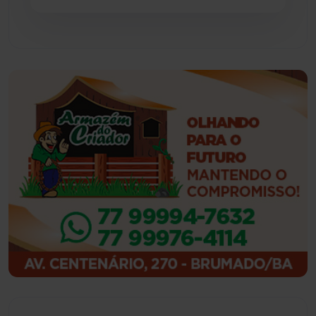
Feira da Mata
(23)
Guajeru
(130)
Guanambi
(3494)
Ibiassucê
(167)
Ibicoara
(220)
Ibipitanga
(116)
Ibitiara
(32)
Igaporã
(218)
Ituaçu
(256)