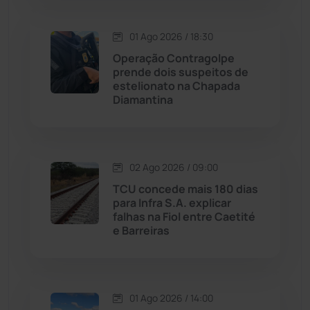
Macaúbas
(713)
01 Ago 2026 / 18:30
Operação Contragolpe
Maetinga
(101)
prende dois suspeitos de
estelionato na Chapada
Diamantina
Malhada
(82)
Malhada de Pedras
(507)
02 Ago 2026 / 09:00
Matina
(71)
TCU concede mais 180 dias
para Infra S.A. explicar
falhas na Fiol entre Caetité
Mortugaba
(31)
e Barreiras
Mundo
(436)
Oliveira dos Brejinhos
(67)
01 Ago 2026 / 14:00