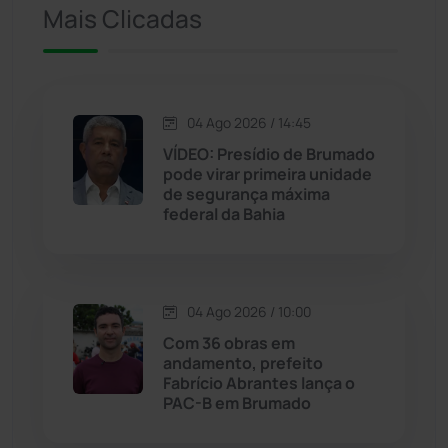
Mais Clicadas
Iuiu
(173)
Jacaraci
(97)
04 Ago 2026 / 14:45
VÍDEO: Presídio de Brumado
Jequié
(313)
pode virar primeira unidade
de segurança máxima
federal da Bahia
Jussiape
(97)
Justiça
(1466)
04 Ago 2026 / 10:00
Lagoa Real
(182)
Com 36 obras em
andamento, prefeito
Licínio de Almeida
(118)
Fabrício Abrantes lança o
PAC-B em Brumado
Livramento de Nossa...
(1338)