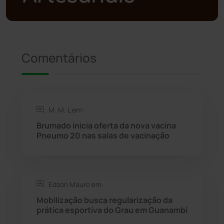
Política
(03)
Presidente Jânio Qu...
(125)
Comentários
Riacho de Santana
(309)
Rio de Contas
(410)
M. M. L em:
Rio do Antônio
(203)
Brumado inicia oferta da nova vacina
Pneumo 20 nas salas de vacinação
Rio do Pires
(98)
Saúde
(2427)
Edson Mauro em:
Mobilização busca regularização da
Seabra
(50)
prática esportiva do Grau em Guanambi