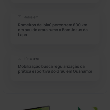
Sebastião Laranjeiras
(96)
Rúbia em:
Sítio do Mato
(42)
Romeiros de Ipiaú percorrem 600 km
em pau de arara rumo a Bom Jesus da
Sudoeste Baiano
(1530)
Lapa
Tanhaçu
(425)
Tanque Novo
(126)
Lúcia em:
Mobilização busca regularização da
prática esportiva do Grau em Guanambi
Tecnologia
(12)
Urandi
(156)
Vitória da Conquista
(2513)