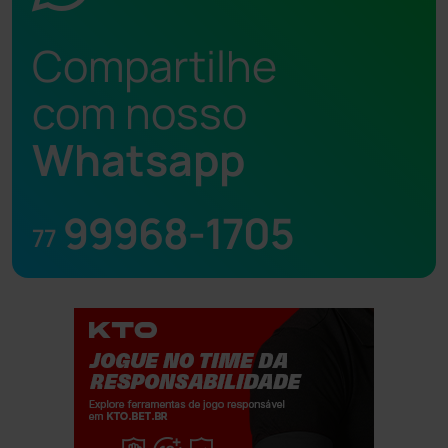
Compartilhe
com nosso
Whatsapp
99968-1705
77