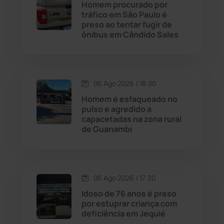
Homem procurado por
Caturama
(65)
tráfico em São Paulo é
preso ao tentar fugir de
ônibus em Cândido Sales
Chapada Diamantina
(430)
Condeúba
(133)
06 Ago 2026 / 18:00
Contendas do Sincorá
(79)
Homem é esfaqueado no
pulso e agredido a
Cordeiros
(49)
capacetadas na zona rural
de Guanambi
Dom Basílio
(391)
Economia
(1235)
06 Ago 2026 / 17:30
Idoso de 76 anos é preso
Educação
(232)
por estuprar criança com
deficiência em Jequié