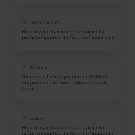
Rio do Pires
(98)
Edson Mauro em:
Saúde
(2427)
Mobilização busca regularização da
prática esportiva do Grau em Guanambi
Seabra
(50)
Sebastião Laranjeiras
(96)
Rúbia em:
Sítio do Mato
(42)
Romeiros de Ipiaú percorrem 600 km
em pau de arara rumo a Bom Jesus da
Lapa
Sudoeste Baiano
(1530)
Tanhaçu
(426)
Lúcia em:
Tanque Novo
(126)
Mobilização busca regularização da
prática esportiva do Grau em Guanambi