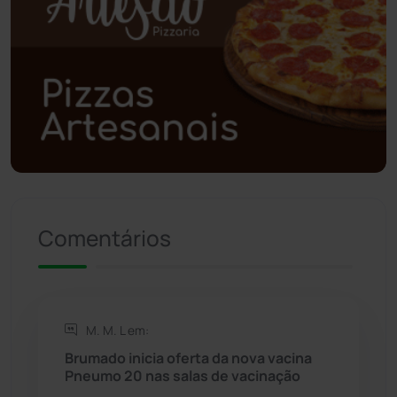
Poções
(182)
Polícia Civil
(57)
Polícia Militar
(27)
Política
(03)
Presidente Jânio Qu...
(125)
Comentários
Riacho de Santana
(309)
Rio de Contas
(410)
M. M. L em:
Brumado inicia oferta da nova vacina
Rio do Antônio
(203)
Pneumo 20 nas salas de vacinação