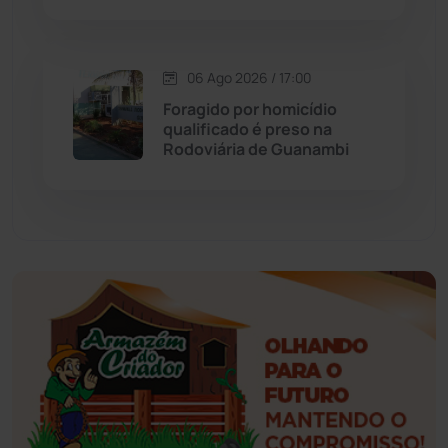
Érico Cardoso
(82)
Esportes
(522)
06 Ago 2026 / 17:00
Foragido por homicídio
Eventos
(24)
qualificado é preso na
Rodoviária de Guanambi
Feira da Mata
(23)
Guajeru
(130)
Guanambi
(3494)
Ibiassucê
(167)
Ibicoara
(220)