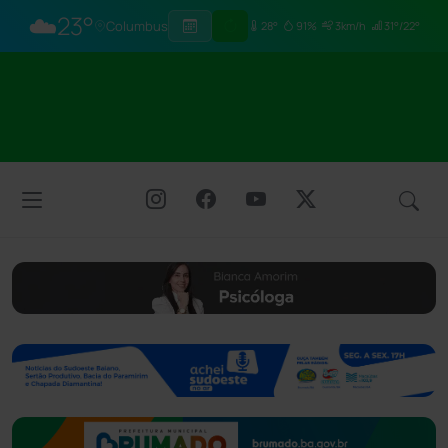
☁️
23°
Columbus
28°
91%
3km/h
31°/22°