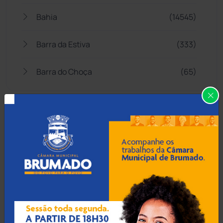
Bahia
(14545)
Barra da Estiva
(333)
Barra do Choça
(65)
Belo Campo
(57)
Bom Jesus da Lapa
(505)
Boquira
(152)
Botuporã
(72)
Brasil
(7679)