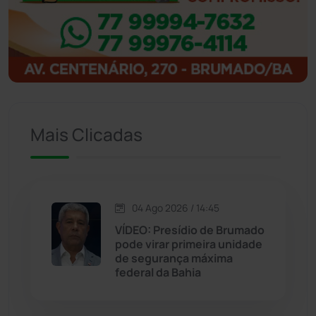
Ibipitanga
(116)
Ibitiara
(32)
Igaporã
(218)
Ituaçu
(256)
Mais Clicadas
Iuiu
(173)
Jacaraci
(97)
04 Ago 2026 / 14:45
VÍDEO: Presídio de Brumado
Jequié
(313)
pode virar primeira unidade
de segurança máxima
federal da Bahia
Jussiape
(97)
Justiça
(1466)