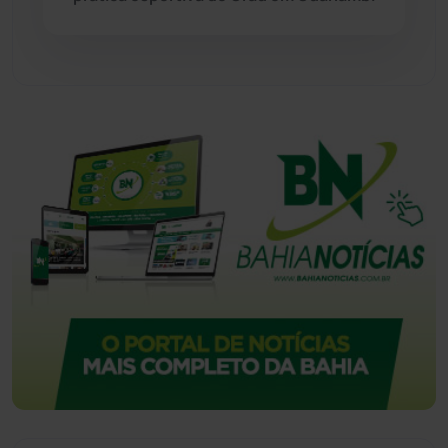
Tecnologia
(12)
Urandi
(156)
Vitória da Conquista
(2513)