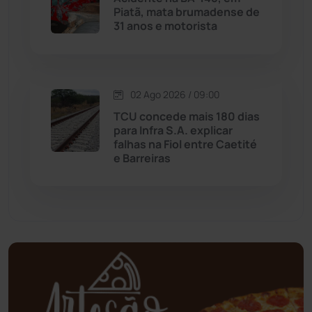
Piatã, mata brumadense de
31 anos e motorista
Mortugaba
(31)
Mundo
(436)
02 Ago 2026 / 09:00
Oliveira dos Brejinhos
(67)
TCU concede mais 180 dias
para Infra S.A. explicar
Palmas de Monte Alto
(260)
falhas na Fiol entre Caetité
e Barreiras
Paramirim
(342)
Pindaí
(103)
Piripá
(90)
Planalto
(59)