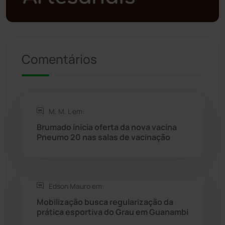
Presidente Jânio Qu...
(125)
Riacho de Santana
(309)
Comentários
Rio de Contas
(410)
Rio do Antônio
(203)
M. M. L em:
Rio do Pires
(98)
Brumado inicia oferta da nova vacina
Pneumo 20 nas salas de vacinação
Saúde
(2427)
Seabra
(50)
Edson Mauro em:
Mobilização busca regularização da
Sebastião Laranjeiras
(96)
prática esportiva do Grau em Guanambi