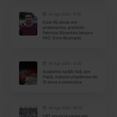
Maetinga
(101)
04 Ago 2026 / 10:00
Com 36 obras em
Malhada
(82)
andamento, prefeito
Fabrício Abrantes lança o
PAC-B em Brumado
Malhada de Pedras
(508)
Matina
(71)
06 Ago 2026 / 14:00
Mortugaba
(31)
Acidente na BA-148, em
Piatã, mata brumadense de
31 anos e motorista
Mundo
(437)
Oliveira dos Brejinhos
(67)
06 Ago 2026 / 08:30
Palmas de Monte Alto
(261)
UPT anuncia vagas em