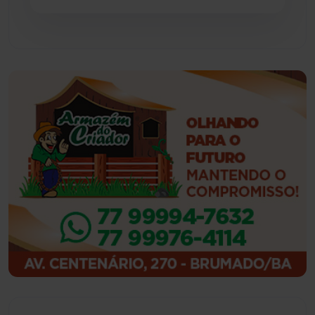
Guajeru
(130)
Guanambi
(3498)
Ibiassucê
(167)
Ibicoara
(221)
Ibipitanga
(116)
Ibitiara
(32)
Igaporã
(218)
Ituaçu
(256)
Iuiu
(173)