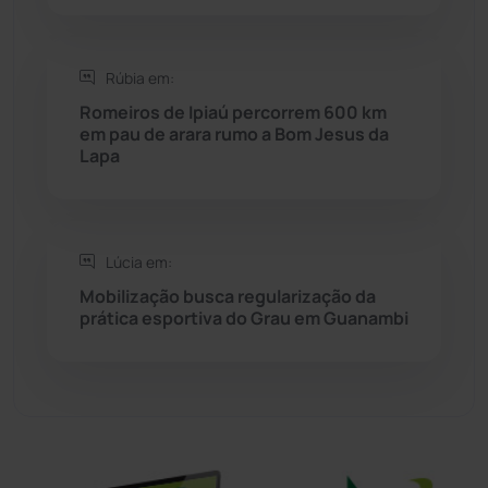
Sítio do Mato
(42)
Sudoeste Baiano
(1530)
Rúbia em:
Romeiros de Ipiaú percorrem 600 km
em pau de arara rumo a Bom Jesus da
Tanhaçu
(426)
Lapa
Tanque Novo
(126)
Tecnologia
(12)
Lúcia em:
Mobilização busca regularização da
Urandi
(157)
prática esportiva do Grau em Guanambi
Vitória da Conquista
(2514)