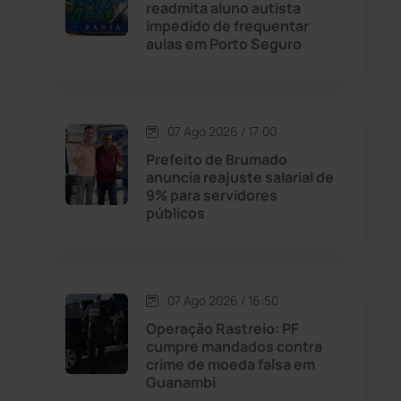
Cordeiros
(49)
readmita aluno autista
impedido de frequentar
aulas em Porto Seguro
Dom Basílio
(391)
Economia
(1235)
07 Ago 2026 / 17:00
Educação
(232)
Prefeito de Brumado
anuncia reajuste salarial de
9% para servidores
Érico Cardoso
(82)
públicos
Esportes
(522)
07 Ago 2026 / 16:50
Eventos
(24)
Operação Rastreio: PF
cumpre mandados contra
Feira da Mata
(23)
crime de moeda falsa em
Guanambi