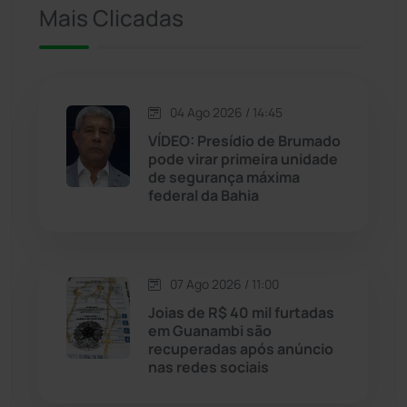
Mais Clicadas
Jacaraci
(97)
Jequié
(314)
04 Ago 2026 / 14:45
VÍDEO: Presídio de Brumado
Jussiape
(97)
pode virar primeira unidade
de segurança máxima
Justiça
(1470)
federal da Bahia
Lagoa Real
(182)
07 Ago 2026 / 11:00
Licínio de Almeida
(118)
Joias de R$ 40 mil furtadas
em Guanambi são
Livramento de Nossa...
(1338)
recuperadas após anúncio
nas redes sociais
Macaúbas
(714)