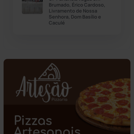
Brumado, Érico Cardoso,
Paramirim
(342)
Livramento de Nossa
Senhora, Dom Basílio e
Caculé
Pindaí
(103)
Piripá
(90)
Planalto
(59)
Poções
(182)
Polícia Civil
(58)
Polícia Militar
(27)
Política
(03)