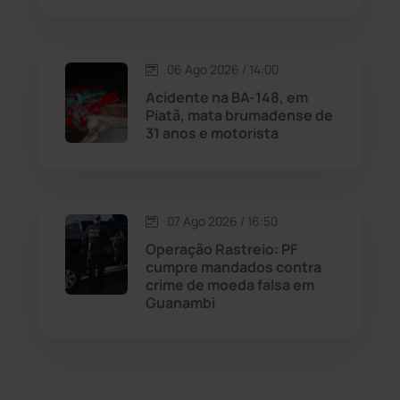
Malhada de Pedras
(508)
Matina
(71)
06 Ago 2026 / 14:00
Acidente na BA-148, em
Piatã, mata brumadense de
Mortugaba
(31)
31 anos e motorista
Mundo
(437)
Oliveira dos Brejinhos
(67)
07 Ago 2026 / 16:50
Operação Rastreio: PF
Palmas de Monte Alto
(263)
cumpre mandados contra
crime de moeda falsa em
Guanambi
Paramirim
(342)
Pindaí
(103)