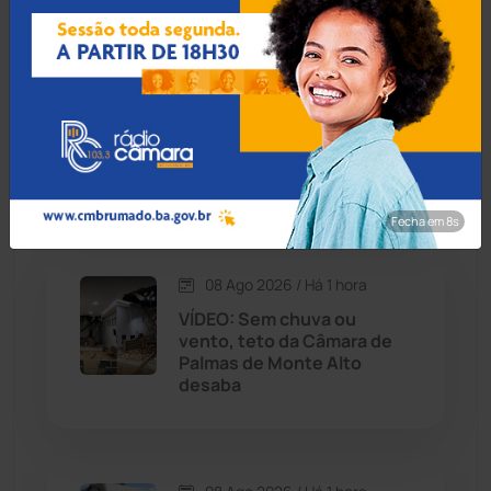
Caraíbas
(103)
Carinhanha
(300)
08 Ago 2026 / Há 52 min
TCM atende pedido da
Caturama
(65)
Prefeitura de Conquista e
libera parte de licitação
para buffet
Chapada Diamantina
(430)
Fecha em 7s
Condeúba
(133)
08 Ago 2026 / Há 1 hora
Contendas do Sincorá
(79)
VÍDEO: Sem chuva ou
vento, teto da Câmara de
Cordeiros
(49)
Palmas de Monte Alto
desaba
Dom Basílio
(391)
Economia
(1236)