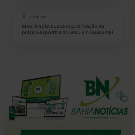
Tanque Novo
(126)
Lúcia em:
Mobilização busca regularização da
prática esportiva do Grau em Guanambi
Tecnologia
(12)
Urandi
(157)
Vitória da Conquista
(2516)