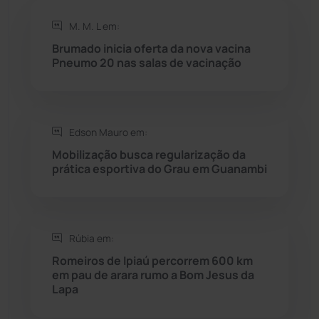
Rio de Contas
(411)
M. M. L em:
Rio do Antônio
(203)
Brumado inicia oferta da nova vacina
Pneumo 20 nas salas de vacinação
Rio do Pires
(98)
Saúde
(2429)
Edson Mauro em:
Mobilização busca regularização da
Seabra
(51)
prática esportiva do Grau em Guanambi
Sebastião Laranjeiras
(96)
Rúbia em:
Sítio do Mato
(42)
Romeiros de Ipiaú percorrem 600 km
em pau de arara rumo a Bom Jesus da
Sudoeste Baiano
(1530)
Lapa
Tanhaçu
(426)