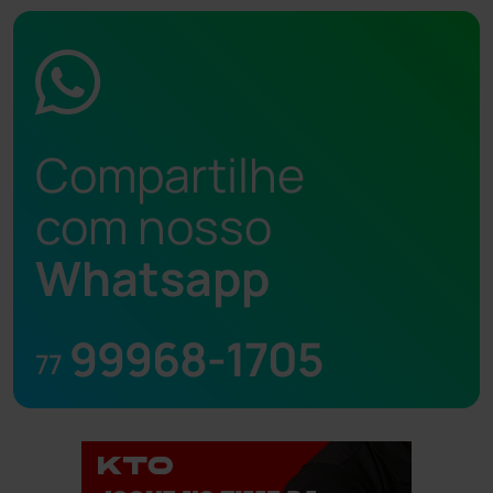
Compartilhe
com nosso
Whatsapp
99968-1705
77