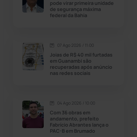
pode virar primeira unidade
de segurança máxima
Jussiape
(98)
federal da Bahia
Justiça
(1470)
Lagoa Real
(182)
07 Ago 2026 / 11:00
Joias de R$ 40 mil furtadas
Licínio de Almeida
(118)
em Guanambi são
recuperadas após anúncio
nas redes sociais
Livramento de Nossa...
(1338)
Macaúbas
(715)
04 Ago 2026 / 10:00
Maetinga
(101)
Com 36 obras em
andamento, prefeito
Fabrício Abrantes lança o
Malhada
(82)
PAC-B em Brumado