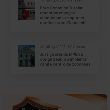
08 Ago 2026 / Há 1 hora
PM e Conselho Tutelar
Educação
(232)
resgatam crianças
abandonadas e apuram
denúncias em Guanambi
Érico Cardoso
(82)
Esportes
(522)
08 Ago 2026 / Há 2 horas
Eventos
(24)
Justiça atende MPBA e
obriga Seabra a implantar
canil e centro de zoonoses
Feira da Mata
(23)
Guajeru
(130)
Guanambi
(3499)
Ibiassucê
(167)