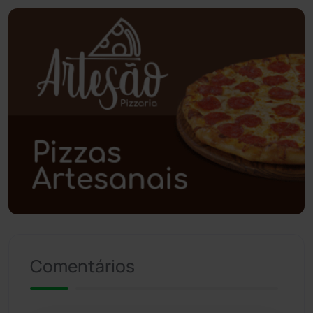
Piripá
(90)
Planalto
(59)
Poções
(182)
Polícia Civil
(59)
Polícia Militar
(27)
Política
(03)
Presidente Jânio Qu...
(125)
Comentários
Riacho de Santana
(309)