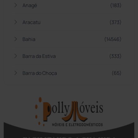
Anagé
(183)
Aracatu
(373)
Bahia
(14546)
Barra da Estiva
(333)
Barra do Choça
(65)
Belo Campo
(57)
Bom Jesus da Lapa
(509)
Boquira
(152)