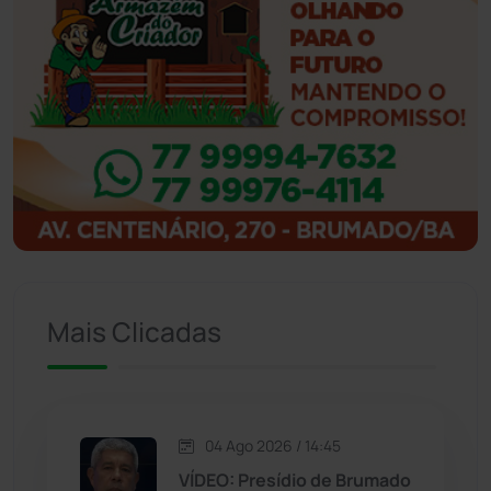
Ibicoara
(221)
Ibipitanga
(116)
Ibitiara
(32)
Igaporã
(218)
Ituaçu
(256)
Mais Clicadas
Iuiu
(173)
Jacaraci
(97)
04 Ago 2026 / 14:45
Jequié
(314)
VÍDEO: Presídio de Brumado