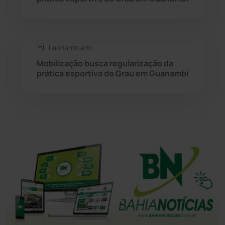
Tanhaçu
(425)
Tanque Novo
(126)
Leonardo em:
Mobilização busca regularização da
Tecnologia
(12)
prática esportiva do Grau em Guanambi
Urandi
(156)
Vitória da Conquista
(2513)