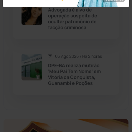
06 Ago 2026 / Há 1 hora
Economia
(1235)
Advogada é alvo de
operação suspeita de
Educação
(232)
ocultar patrimônio de
facção criminosa
Érico Cardoso
(82)
Esportes
(522)
06 Ago 2026 / Há 2 horas
DPE-BA realiza mutirão
Eventos
(24)
'Meu Pai Tem Nome' em
Vitória da Conquista,
Guanambi e Poções
Feira da Mata
(23)
Guajeru
(130)
Guanambi
(3492)