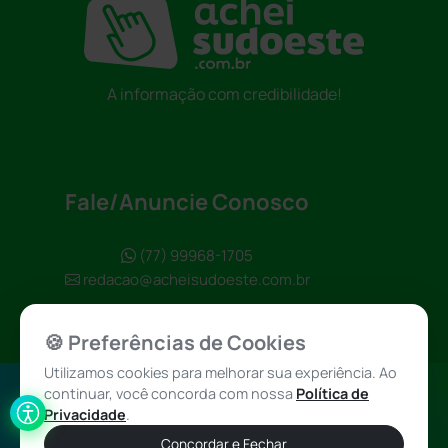
A informação com credibilidade!
Fale/Anuncie Conosco
(77) 99968-1705
redacao@acheisudoeste.com.br
🍪 Preferências de Cookies
Utilizamos cookies para melhorar sua experiência. Ao
continuar, você concorda com nossa
Política de
Política de
Achei Sudoeste
Privacidade
.
Privacidade
© 2026 - Todos
Concordar e Fechar