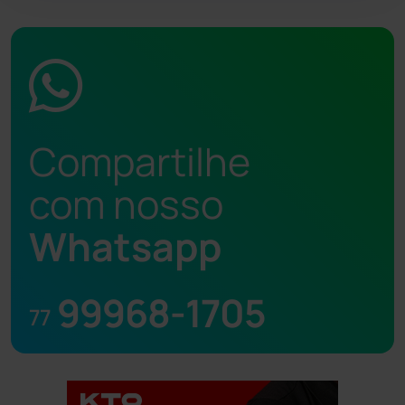
Compartilhe
com nosso
Whatsapp
99968-1705
77