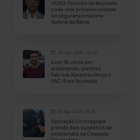
VÍDEO: Presídio de Brumado
pode virar primeira unidade
de segurança máxima
Jussiape
(97)
federal da Bahia
Justiça
(1465)
Lagoa Real
(182)
04 Ago 2026 / 10:00
Com 36 obras em
Licínio de Almeida
(118)
andamento, prefeito
Fabrício Abrantes lança o
PAC-B em Brumado
Livramento de Nossa...
(1338)
Macaúbas
(713)
01 Ago 2026 / 18:30
Maetinga
(101)
Operação Contragolpe
prende dois suspeitos de
estelionato na Chapada
Malhada
(82)