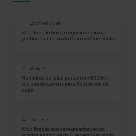
Rio de Contas
(410)
Edson Mauro em:
Rio do Antônio
(203)
Mobilização busca regularização da
prática esportiva do Grau em Guanambi
Rio do Pires
(97)
Saúde
(2427)
Rúbia em:
Seabra
(49)
Romeiros de Ipiaú percorrem 600 km
em pau de arara rumo a Bom Jesus da
Lapa
Sebastião Laranjeiras
(96)
Sítio do Mato
(42)
Lúcia em:
Sudoeste Baiano
(1530)
Mobilização busca regularização da
prática esportiva do Grau em Guanambi