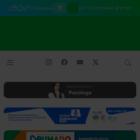
⛅
24°
Columbus
27°
78%
6km/h
33°/20°