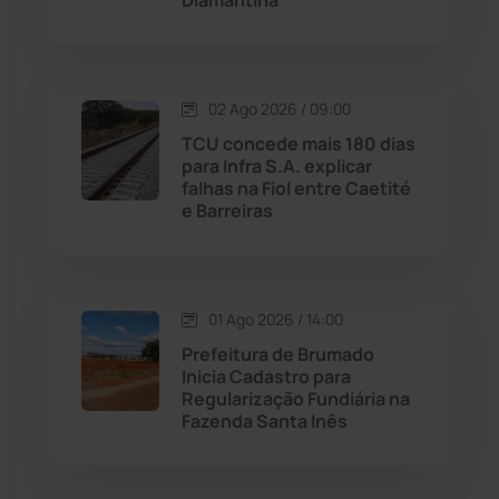
Diamantina
Malhada de Pedras
(507)
Matina
(71)
02 Ago 2026 / 09:00
TCU concede mais 180 dias
para Infra S.A. explicar
Mortugaba
(31)
falhas na Fiol entre Caetité
e Barreiras
Mundo
(436)
Oliveira dos Brejinhos
(67)
01 Ago 2026 / 14:00
Prefeitura de Brumado
Palmas de Monte Alto
(260)
Inicia Cadastro para
Regularização Fundiária na
Paramirim
(342)
Fazenda Santa Inês
Pindaí
(103)