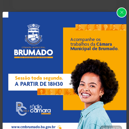
Caraíbas
(103)
Carinhanha
(299)
06 Ago 2026 / Há 45 min
Menino de 8 anos morre
Caturama
(65)
afogado em piscina de
fazenda em Riachão do
Jacuípe
Chapada Diamantina
(430)
Condeúba
(133)
06 Ago 2026 / Há 1 hora
Contendas do Sincorá
(79)
Vereador de Ibitiara
investigado por suspeita
Cordeiros
(49)
de estupro de vulnerável
Dom Basílio
(391)
Fecha em 8s