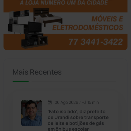
Botuporã
(72)
Brasil
(7679)
Brumado
(31951)
Caculé
(695)
Mais Recentes
Caetanos
(47)
Caetité
(1504)
06 Ago 2026 / Há 15 min
Candiba
(157)
'Fato isolado', diz prefeito
de Urandi sobre transporte
Cândido Sales
(120)
de leite e botijões de gás
em ônibus escolar