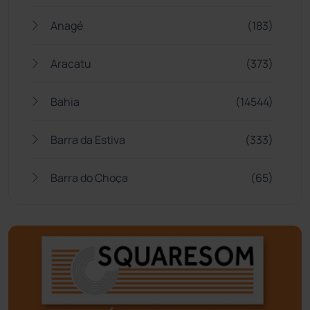
Anagé
(183)
Aracatu
(373)
Bahia
(14544)
Barra da Estiva
(333)
Barra do Choça
(65)
Belo Campo
(57)
Bom Jesus da Lapa
(505)
Boquira
(152)