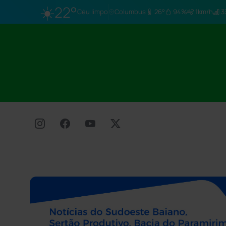
☀️
22°
Céu limpo
Columbus
26°
94%
1km/h
3