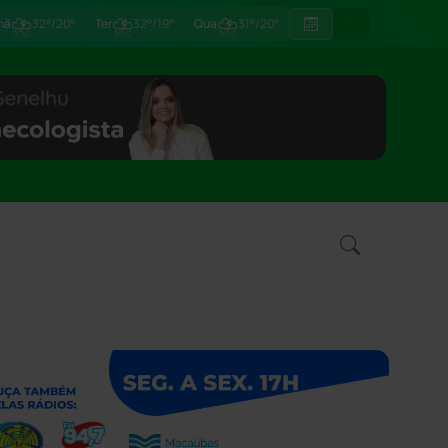
⛈
⛈
⛈
hã
32°/20°
Ter
32°/19°
Qua
31°/20°