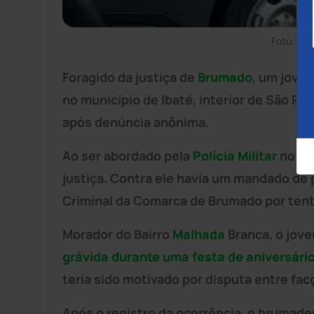
Foto: Di
Foragido da justiça de
Brumado
, um jovem
no município de Ibaté, interior de São Pau
após denúncia anônima.
Ao ser abordado pela
Polícia Militar
no loc
justiça. Contra ele havia um mandado de p
Criminal da Comarca de Brumado por tenta
Morador do Bairro
Malhada
Branca, o jov
grávida durante uma festa de aniversário
teria sido motivado por disputa entre fac
Após o registro da ocorrência, o brumad