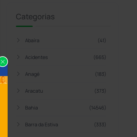
Categorias
Abaíra
(41)
Acidentes
(665)
Anagé
(183)
Aracatu
(373)
Bahia
(14546)
Barra da Estiva
(333)