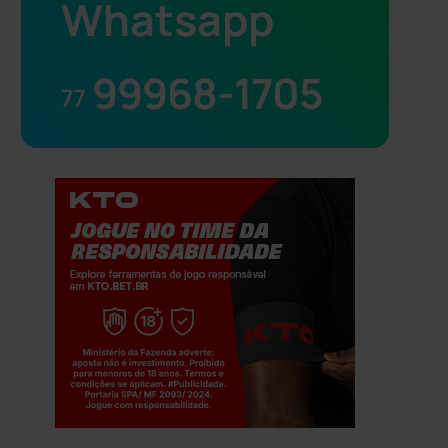
Whatsapp
99968-1705
77
Jogue com responsabilidade. 18+