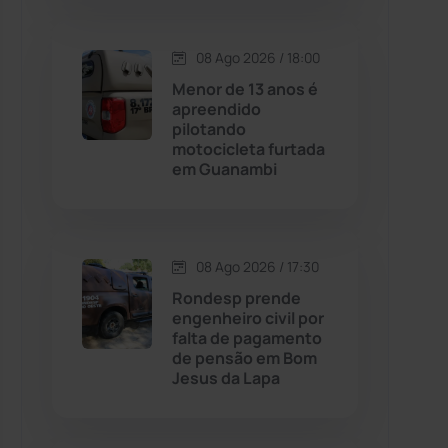
Contendas do Sincorá
(79)
08 Ago 2026 / 18:00
Menor de 13 anos é
Cordeiros
(49)
apreendido
pilotando
motocicleta furtada
Dom Basílio
(391)
em Guanambi
Economia
(1236)
08 Ago 2026 / 17:30
Educação
(232)
Rondesp prende
engenheiro civil por
Érico Cardoso
(82)
falta de pagamento
de pensão em Bom
Jesus da Lapa
Esportes
(522)
Eventos
(24)