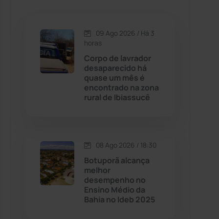
Caetanos
(47)
Caetité
(1504)
09 Ago 2026 / Há 3
horas
Candiba
(157)
Corpo de lavrador
desaparecido há
quase um mês é
Cândido Sales
(121)
encontrado na zona
rural de Ibiassucê
Caraíbas
(103)
Carinhanha
(300)
08 Ago 2026 / 18:30
Botuporã alcança
Caturama
(65)
melhor
desempenho no
Ensino Médio da
Chapada Diamantina
(430)
Bahia no Ideb 2025
Condeúba
(133)