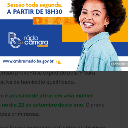
vulgação/PM-SP
 de 19 anos foi preso no dia 10 de outubro,
lo. Ele foi detido em frente a uma residência,
al, o suspeito confessou ser foragido da
Fecha em 9
risão preventiva expedido pela 1ª Vara
tiva de homicídio qualificado.
em é
acusado de atirar em uma mulher
 no dia 22 de setembro deste ano.
O crime
ções criminosas.
ense foi encaminhado ao Centro de Triagem