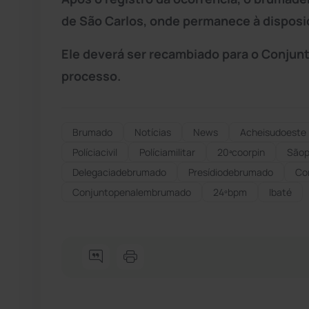
de São Carlos, onde permanece à dispos
Ele deverá ser recambiado para o Conjun
processo.
Brumado
Notícias
News
Acheisudoeste
Políciacivil
Políciamilitar
20ªcoorpin
Sãop
Delegaciadebrumado
Presídiodebrumado
Co
Conjuntopenalembrumado
24ºbpm
Ibaté