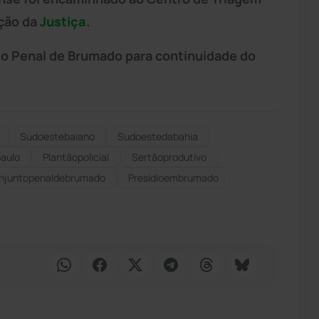
ição da
Justiça
.
to Penal de Brumado para continuidade do
Sudoestebaiano
Sudoestedabahia
aulo
Plantãopolicial
Sertãoprodutivo
njuntopenaldebrumado
Presídioembrumado