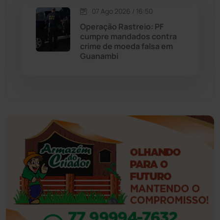
07 Ago 2026 / 16:50
Eventos
(24)
Operação Rastreio: PF
cumpre mandados contra
Feira da Mata
(23)
crime de moeda falsa em
Guanambi
Guajeru
(130)
Guanambi
(3498)
Ibiassucê
(167)
Ibicoara
(221)
Ibipitanga
(116)
Ibitiara
(32)