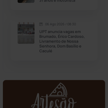
31 anos e motorista
Mundo
(437)
Oliveira dos Brejinhos
(67)
06 Ago 2026 / 08:30
Palmas de Monte Alto
(261)
UPT anuncia vagas em
Brumado, Érico Cardoso,
Paramirim
(342)
Livramento de Nossa
Senhora, Dom Basílio e
Caculé
Pindaí
(103)
Piripá
(90)
Planalto
(59)
Poções
(182)
Polícia Civil
(58)