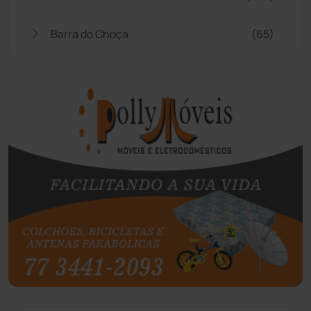
Barra do Choça
(65)
Belo Campo
(57)
Bom Jesus da Lapa
(507)
Boquira
(152)
Botuporã
(72)
Brasil
(7680)
Brumado
(31958)
Caculé
(697)