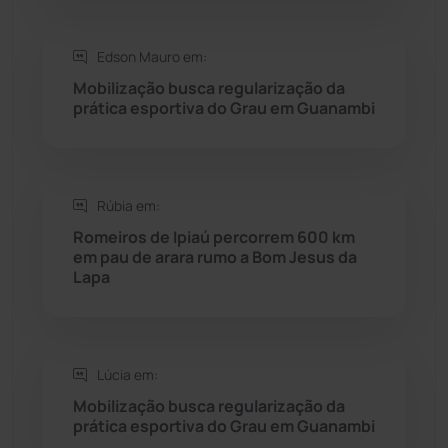
Seabra
(50)
Edson Mauro em:
Mobilização busca regularização da
Sebastião Laranjeiras
(96)
prática esportiva do Grau em Guanambi
Sítio do Mato
(42)
Sudoeste Baiano
(1530)
Rúbia em:
Romeiros de Ipiaú percorrem 600 km
em pau de arara rumo a Bom Jesus da
Tanhaçu
(426)
Lapa
Tanque Novo
(126)
Tecnologia
(12)
Lúcia em:
Mobilização busca regularização da
Urandi
(157)
prática esportiva do Grau em Guanambi