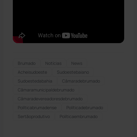
Brumado
Notícias
News
Acheisudoeste
Sudoestebaiano
Sudoestedabahia
Câmaradebrumado
Câmaramunicipaldebrumado
Câmaradevereadoresdebrumado
Políticabrumadense
Políticadebrumado
Sertãoprodutivo
Políticaembrumado