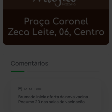
Polícia Militar
(27)
Política
(03)
Presidente Jânio Qu...
(125)
Riacho de Santana
(309)
Comentários
Rio de Contas
(410)
Rio do Antônio
(203)
M. M. L em:
Rio do Pires
(98)
Brumado inicia oferta da nova vacina
Pneumo 20 nas salas de vacinação
Saúde
(2427)