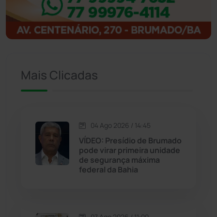
Igaporã
(218)
Ituaçu
(256)
Iuiu
(173)
Mais Clicadas
Jacaraci
(97)
Jequié
(314)
04 Ago 2026 / 14:45
VÍDEO: Presídio de Brumado
Jussiape
(97)
pode virar primeira unidade
de segurança máxima
Justiça
(1470)
federal da Bahia
Lagoa Real
(182)
07 Ago 2026 / 11:00