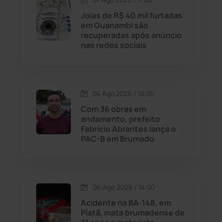
Licínio de Almeida
(118)
Joias de R$ 40 mil furtadas
em Guanambi são
Livramento de Nossa...
(1338)
recuperadas após anúncio
nas redes sociais
Macaúbas
(714)
Maetinga
(101)
04 Ago 2026 / 10:00
Com 36 obras em
Malhada
(82)
andamento, prefeito
Fabrício Abrantes lança o
PAC-B em Brumado
Malhada de Pedras
(508)
Matina
(71)
06 Ago 2026 / 14:00
Mortugaba
(31)
Acidente na BA-148, em
Piatã, mata brumadense de