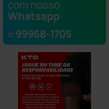
com nosso
Whatsapp
99968-1705
77