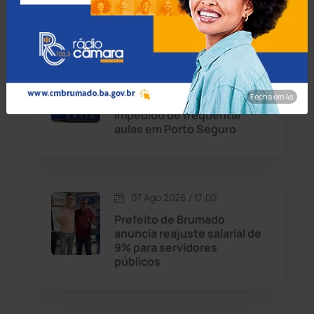
Condeúba
(133)
Contendas do Sincorá
(79)
07 Ago 2026 / 17:30
MP recomenda que escola
Fecha em 3s
Cordeiros
(49)
readmita aluno autista
impedido de frequentar
aulas em Porto Seguro
Dom Basílio
(391)
Economia
(1235)
07 Ago 2026 / 17:00
Educação
(232)
Prefeito de Brumado
anuncia reajuste salarial de
9% para servidores
Érico Cardoso
(82)
públicos
Esportes
(522)