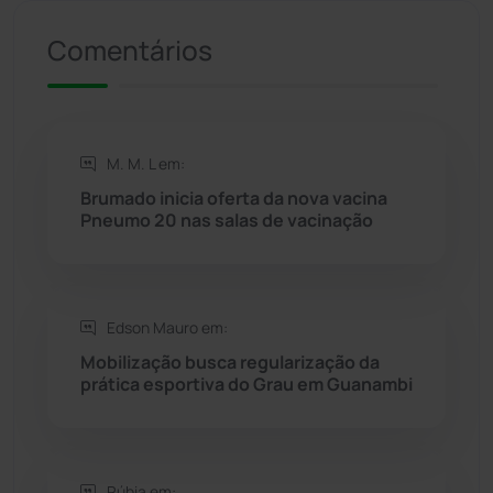
Presidente Jânio Qu...
(125)
Comentários
Riacho de Santana
(309)
Rio de Contas
(410)
M. M. L em:
Brumado inicia oferta da nova vacina
Rio do Antônio
(203)
Pneumo 20 nas salas de vacinação
Rio do Pires
(98)
Edson Mauro em:
Saúde
(2427)
Mobilização busca regularização da
prática esportiva do Grau em Guanambi
Seabra
(50)
Sebastião Laranjeiras
(96)
Rúbia em: