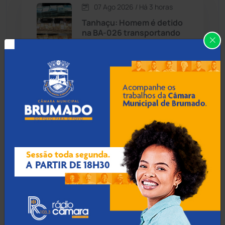
07 Ago 2026 / Há 3 horas
Candiba
(157)
Tanhaçu: Homem é detido
na BA-026 transportando
Cândido Sales
(121)
R$ 1,3 milhão em mala para
Alagoas
Caraíbas
(103)
Carinhanha
(299)
06 Ago 2026 / 18:30
Homem procurado por
Caturama
(65)
tráfico em São Paulo é
preso ao tentar fugir de
ônibus em Cândido Sales
Chapada Diamantina
(430)
Condeúba
(133)
06 Ago 2026 / 18:00
Contendas do Sincorá
(79)
Homem é esfaqueado no
pulso e agredido a