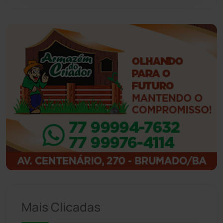
Guajeru
(130)
Guanambi
(3494)
Ibiassucê
(167)
Ibicoara
(220)
Ibipitanga
(116)
Ibitiara
(32)
Igaporã
(218)
Ituaçu
(256)
Mais Clicadas
Iuiu
(173)