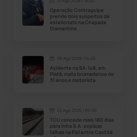
01 Ago 2026 / 18:30
Operação Contragolpe
Maetinga
(101)
prende dois suspeitos de
estelionato na Chapada
Diamantina
Malhada
(82)
Malhada de Pedras
(507)
06 Ago 2026 / 14:00
Matina
(71)
Acidente na BA-148, em
Piatã, mata brumadense de
31 anos e motorista
Mortugaba
(31)
Mundo
(436)
02 Ago 2026 / 09:00
Oliveira dos Brejinhos
(67)
TCU concede mais 180 dias
para Infra S.A. explicar
Palmas de Monte Alto
(260)
falhas na Fiol entre Caetité