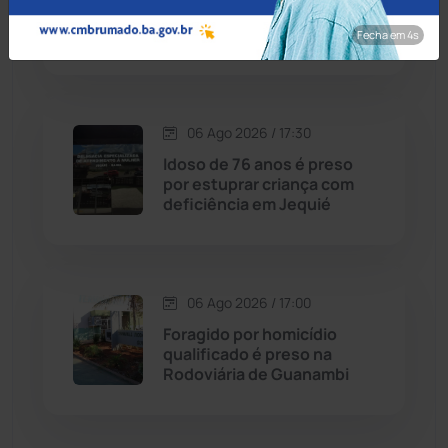
Cordeiros
(49)
capacetadas na zona rural
de Guanambi
Fecha em 3s
Dom Basílio
(391)
Economia
(1235)
06 Ago 2026 / 17:30
Idoso de 76 anos é preso
Educação
(232)
por estuprar criança com
deficiência em Jequié
Érico Cardoso
(82)
Esportes
(522)
06 Ago 2026 / 17:00
Foragido por homicídio
Eventos
(24)
qualificado é preso na
Rodoviária de Guanambi
Feira da Mata
(23)