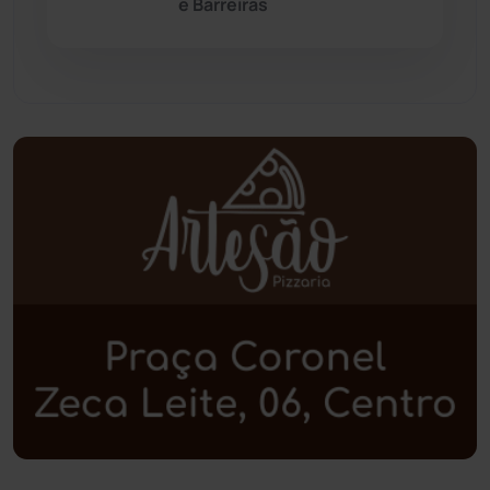
e Barreiras
Paramirim
(342)
Pindaí
(103)
Piripá
(90)
Planalto
(59)
Poções
(182)
Polícia Civil
(57)
Polícia Militar
(27)
Política
(03)