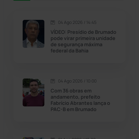
Jacaraci
(97)
04 Ago 2026 / 14:45
VÍDEO: Presídio de Brumado
Jequié
(313)
pode virar primeira unidade
de segurança máxima
federal da Bahia
Jussiape
(97)
Justiça
(1466)
04 Ago 2026 / 10:00
Lagoa Real
(182)
Com 36 obras em
andamento, prefeito
Licínio de Almeida
(118)
Fabrício Abrantes lança o
PAC-B em Brumado
Livramento de Nossa...
(1338)
Macaúbas
(713)