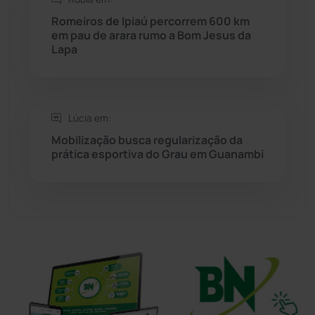
Sítio do Mato
(42)
Romeiros de Ipiaú percorrem 600 km
em pau de arara rumo a Bom Jesus da
Lapa
Sudoeste Baiano
(1530)
Tanhaçu
(426)
Lúcia em:
Tanque Novo
(126)
Mobilização busca regularização da
prática esportiva do Grau em Guanambi
Tecnologia
(12)
Urandi
(156)
Vitória da Conquista
(2513)