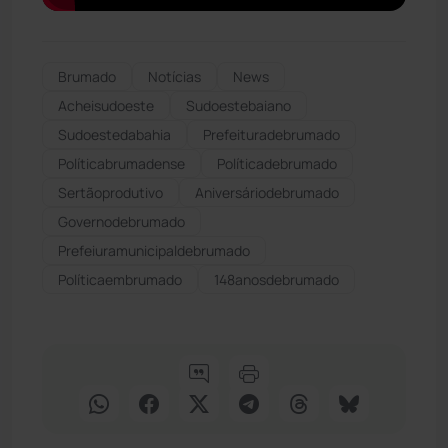
Brumado
Notícias
News
Acheisudoeste
Sudoestebaiano
Sudoestedabahia
Prefeituradebrumado
Políticabrumadense
Políticadebrumado
Sertãoprodutivo
Aniversáriodebrumado
Governodebrumado
Prefeiuramunicipaldebrumado
Políticaembrumado
148anosdebrumado