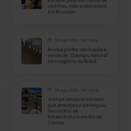
vizinhos, mas acaba preso
em Brumado
Chapada Diamantina
(430)
Condeúba
(133)
08 Ago 2026 / Há 1 hora
Contendas do Sincorá
(79)
Anvisa proíbe fabricação e
venda de 'Ozempic Natural'
Cordeiros
(49)
sem registro no Brasil
Dom Basílio
(391)
08 Ago 2026 / Há 1 hora
Economia
(1235)
Justiça condena morador
que ameaçou e perseguiu
Educação
(232)
Secretário de
Infraestrutura em Rio de
Contas
Érico Cardoso
(82)