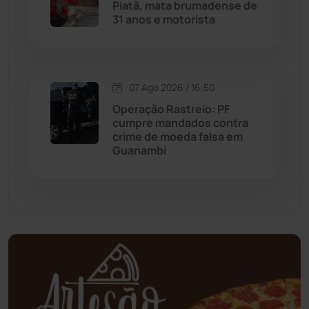
Piatã, mata brumadense de
Mortugaba
(31)
31 anos e motorista
Mundo
(437)
Oliveira dos Brejinhos
(67)
07 Ago 2026 / 16:50
Operação Rastreio: PF
Palmas de Monte Alto
(262)
cumpre mandados contra
crime de moeda falsa em
Guanambi
Paramirim
(342)
Pindaí
(103)
Piripá
(90)
Planalto
(59)