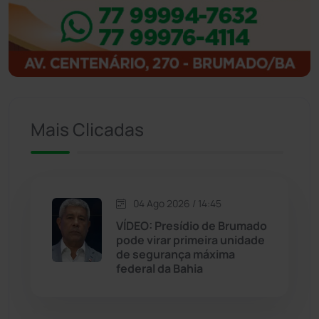
Ibitiara
(32)
Igaporã
(218)
Ituaçu
(256)
Mais Clicadas
Iuiu
(173)
Jacaraci
(97)
04 Ago 2026 / 14:45
Jequié
(314)
VÍDEO: Presídio de Brumado
pode virar primeira unidade
de segurança máxima
Jussiape
(98)
federal da Bahia
Justiça
(1470)