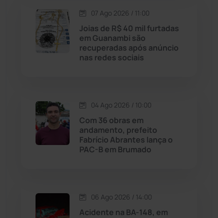
Lagoa Real
(182)
07 Ago 2026 / 11:00
Joias de R$ 40 mil furtadas
Licínio de Almeida
(118)
em Guanambi são
recuperadas após anúncio
nas redes sociais
Livramento de Nossa...
(1338)
Macaúbas
(714)
04 Ago 2026 / 10:00
Maetinga
(101)
Com 36 obras em
andamento, prefeito
Fabrício Abrantes lança o
Malhada
(82)
PAC-B em Brumado
Malhada de Pedras
(508)
Matina
(71)
06 Ago 2026 / 14:00
Acidente na BA-148, em