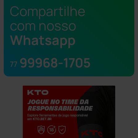
Compartilhe
com nosso
Whatsapp
99968-1705
77