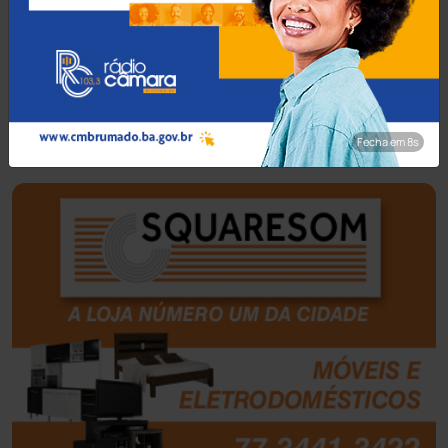
Bahia
(14546)
Barra da Estiva
(333)
Barra do Choça
(65)
Fecha em 7s
Belo Campo
(57)
Bom Jesus da Lapa
(509)
Boquira
(152)
Botuporã
(72)
Brasil
(7680)
Brumado
(31959)