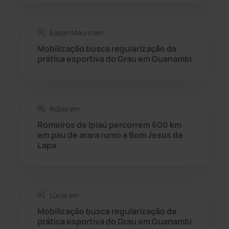
Saúde
(2429)
Edson Mauro em:
Mobilização busca regularização da
Seabra
(50)
prática esportiva do Grau em Guanambi
Sebastião Laranjeiras
(96)
Rúbia em:
Sítio do Mato
(42)
Romeiros de Ipiaú percorrem 600 km
em pau de arara rumo a Bom Jesus da
Sudoeste Baiano
(1530)
Lapa
Tanhaçu
(426)
Tanque Novo
(126)
Lúcia em:
Mobilização busca regularização da
prática esportiva do Grau em Guanambi
Tecnologia
(12)