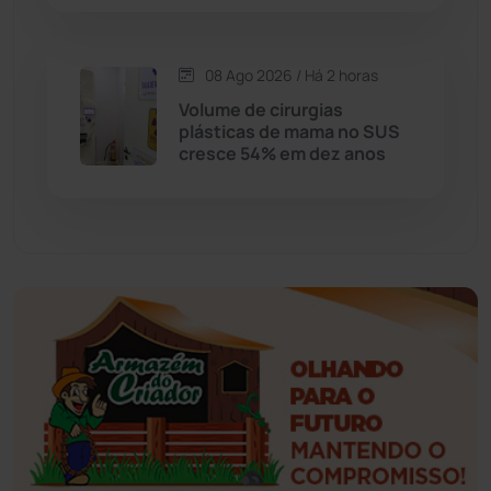
Esportes
(522)
08 Ago 2026 / Há 2 horas
Eventos
(24)
Volume de cirurgias
plásticas de mama no SUS
cresce 54% em dez anos
Feira da Mata
(23)
Guajeru
(130)
Guanambi
(3498)
Ibiassucê
(167)
Ibicoara
(221)
Ibipitanga
(116)