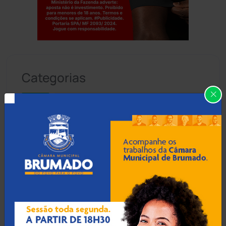
Jogue com responsabilidade. 18+
Categorias
Abaíra
(41)
Acidentes
(665)
Anagé
(183)
Aracatu
(373)