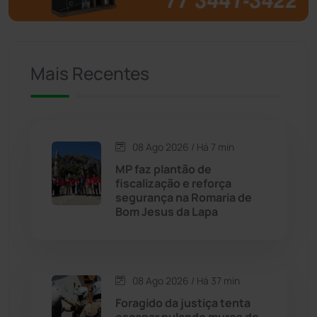
Caculé
(697)
Mais Recentes
Caetanos
(47)
Caetité
(1504)
08 Ago 2026 / Há 7 min
Candiba
(157)
MP faz plantão de
fiscalização e reforça
Cândido Sales
(121)
segurança na Romaria de
Bom Jesus da Lapa
Caraíbas
(103)
Carinhanha
(300)
08 Ago 2026 / Há 37 min
Foragido da justiça tenta
Caturama
(65)
escapar pulando muros de