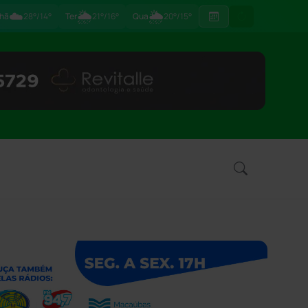
☁️
🌦
🌦
hã
28°/14°
Ter
21°/16°
Qua
20°/15°