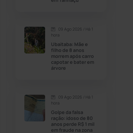
em Tanhaçu
Contendas do Sincorá
(79)
09 Ago 2026 / Há 1
Cordeiros
(49)
hora
Ubaitaba: Mãe e
Dom Basílio
(391)
filho de 8 anos
morrem após carro
capotar e bater em
Economia
(1236)
árvore
Educação
(232)
Érico Cardoso
(82)
09 Ago 2026 / Há 1
hora
Golpe da falsa
Esportes
(522)
ração: idoso de 80
anos perde R$ 1 mil
Eventos
(24)
em fraude na zona