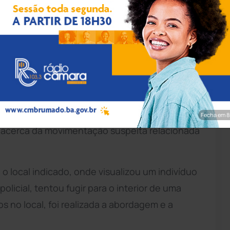
pp/Achei Sudoeste
 29ª Companhia Independente de
Polícia Militar
tes no Bairro Caixa D’água, no município de
bre possível prática de tráfico de drogas na
Fecha em 6
 acerca da movimentação suspeita relacionada
 local indicado, onde visualizou um indivíduo
olicial, tentou fugir para o interior de uma
s no local, foi realizada a abordagem e a