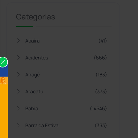
Categorias
Abaíra
(41)
Acidentes
(666)
Anagé
(183)
Aracatu
(373)
Bahia
(14546)
Barra da Estiva
(333)