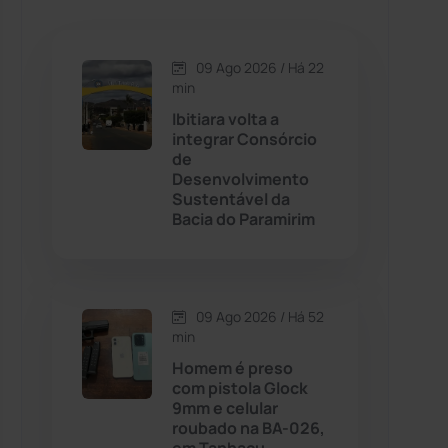
Caetanos
(47)
Caetité
(1504)
09 Ago 2026 / Há 22
min
Candiba
(157)
Ibitiara volta a
integrar Consórcio
de
Cândido Sales
(121)
Desenvolvimento
Sustentável da
Bacia do Paramirim
Caraíbas
(103)
Carinhanha
(300)
09 Ago 2026 / Há 52
Caturama
(65)
min
Homem é preso
com pistola Glock
Chapada Diamantina
(430)
9mm e celular
roubado na BA-026,
Condeúba
(133)