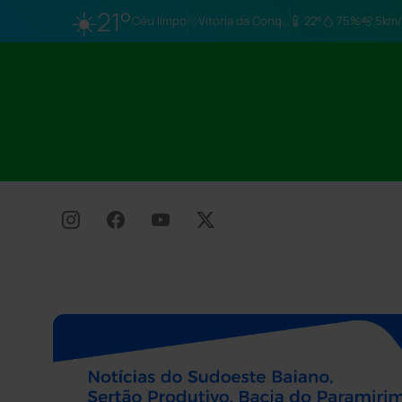
☀️
21°
Céu limpo
Vitória da Conq…
22°
75%
5km/