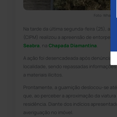
Foto: WhatsA
Na tarde da última segunda-feira (25), a
(CIPM) realizou a apreensão de entorpecen
Seabra
, na
Chapada Diamantina
.
A ação foi desencadeada após denúncias so
localidade, sendo repassadas informações
a materiais ilícitos.
Prontamente, a guarnição deslocou-se até o
que, ao perceber a aproximação da viatura p
residência. Diante dos indícios apresentado
averiguação no imóvel.