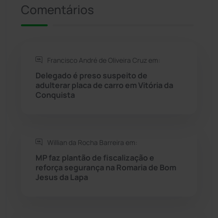
Comentários
Riacho de Santana
(309)
Rio de Contas
(411)
Francisco André de Oliveira Cruz em:
Rio do Antônio
(203)
Delegado é preso suspeito de
adulterar placa de carro em Vitória da
Rio do Pires
(98)
Conquista
Saúde
(2430)
Willian da Rocha Barreira em:
Seabra
(51)
MP faz plantão de fiscalização e
reforça segurança na Romaria de Bom
Sebastião Laranjeiras
(96)
Jesus da Lapa
Sítio do Mato
(42)