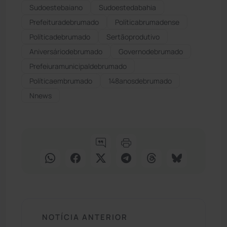
Sudoestebaiano
Sudoestedabahia
Prefeituradebrumado
Políticabrumadense
Políticadebrumado
Sertãoprodutivo
Aniversáriodebrumado
Governodebrumado
Prefeiuramunicipaldebrumado
Políticaembrumado
148anosdebrumado
Nnews
NOTÍCIA ANTERIOR