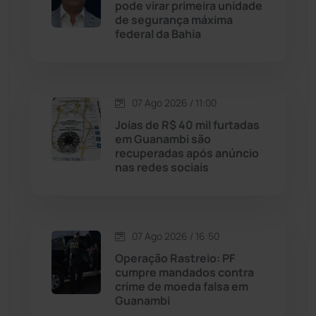
pode virar primeira unidade
de segurança máxima
Malhada
(82)
federal da Bahia
Malhada de Pedras
(508)
Matina
(71)
07 Ago 2026 / 11:00
Joias de R$ 40 mil furtadas
em Guanambi são
Mortugaba
(31)
recuperadas após anúncio
nas redes sociais
Mundo
(438)
Oliveira dos Brejinhos
(67)
07 Ago 2026 / 16:50
Operação Rastreio: PF
Palmas de Monte Alto
(266)
cumpre mandados contra
crime de moeda falsa em
Paramirim
(342)
Guanambi