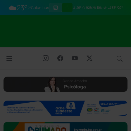
☁️
23°
Columbus
26°
92%
10km/h
33°/22°