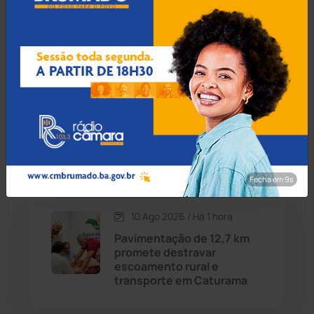
está na semifinal do Grupo
Cândido Sales
(121)
Vozes Brasil Rodeio rumo
às arenas de Barretos
Caraíbas
(103)
Carinhanha
(300)
10 Ago 2026 / Há 59 min
MPBA recomenda Itapebi
Caturama
(66)
melhorar atendimento a
hipertensos e diabéticos
Chapada Diamantina
(430)
Fecha em 8s
Condeúba
(133)
10 Ago 2026 / Há 1 hora
Pavimentação de 12,7 km
Contendas do Sincorá
(79)
promete destravar
escoamento rural e
Cordeiros
(49)
transporte em Caturama