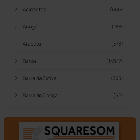
Acidentes
(666)
Anagé
(183)
Aracatu
(373)
Bahia
(14547)
Barra da Estiva
(333)
Barra do Choça
(65)
Belo Campo
(57)
Bom Jesus da Lapa
(510)