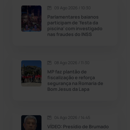
09 Ago 2026 / 10:30
Jequié
(314)
Parlamentares baianos
participam de 'festa da
piscina' com investigado
Jussiape
(98)
nas fraudes do INSS
Justiça
(1472)
Lagoa Real
(182)
08 Ago 2026 / 11:30
MP faz plantão de
Licínio de Almeida
(118)
fiscalização e reforça
segurança na Romaria de
Bom Jesus da Lapa
Livramento de Nossa...
(1339)
Macaúbas
(715)
04 Ago 2026 / 14:45
Maetinga
(101)
VÍDEO: Presídio de Brumado