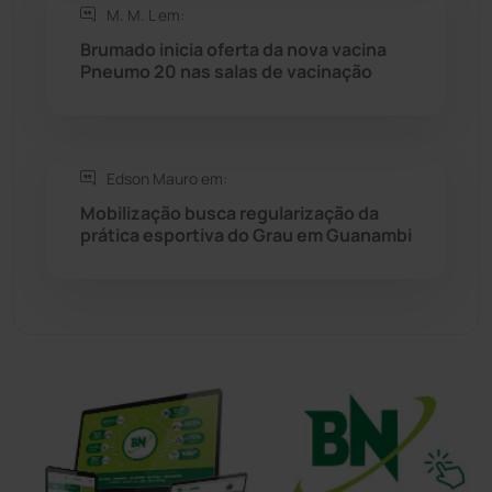
Sudoeste Baiano
(1531)
M. M. L em:
Brumado inicia oferta da nova vacina
Pneumo 20 nas salas de vacinação
Tanhaçu
(427)
Tanque Novo
(126)
Edson Mauro em:
Tecnologia
(12)
Mobilização busca regularização da
prática esportiva do Grau em Guanambi
Urandi
(158)
Vitória da Conquista
(2517)