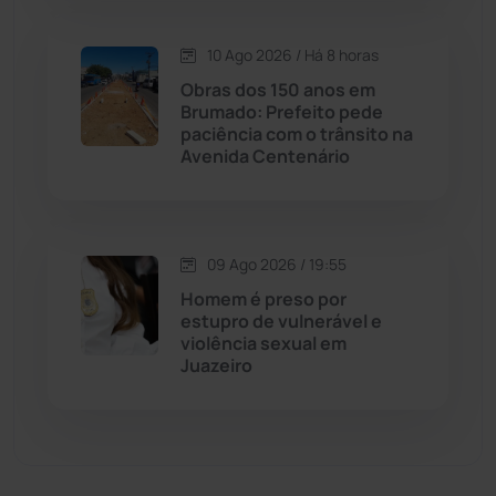
Dom Basílio
(391)
10 Ago 2026 / Há 8 horas
Economia
(1236)
Obras dos 150 anos em
Brumado: Prefeito pede
Educação
(232)
paciência com o trânsito na
Avenida Centenário
Érico Cardoso
(82)
Esportes
(522)
09 Ago 2026 / 19:55
Homem é preso por
Eventos
(24)
estupro de vulnerável e
violência sexual em
Juazeiro
Feira da Mata
(23)
Guajeru
(130)
Guanambi
(3503)