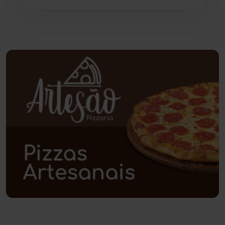
Pindaí
(103)
Piripá
(90)
Planalto
(59)
Poções
(182)
Polícia Civil
(61)
Polícia Militar
(28)
Política
(03)
Presidente Jânio Qu...
(125)