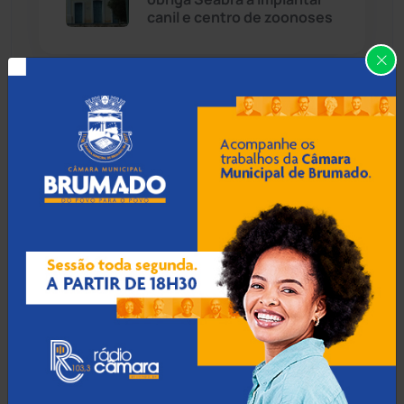
Cândido Sales
(121)
canil e centro de zoonoses
Caraíbas
(103)
08 Ago 2026 / Há 50 min
Carinhanha
(300)
Abordagem policial por som
alto termina em confusão e
Caturama
(65)
condução a delegacia em
Brumado
Chapada Diamantina
(430)
Condeúba
(133)
08 Ago 2026 / Há 1 hora
Saques superam depósitos
Contendas do Sincorá
(79)
e caderneta de poupança
perde R$ 7,15 bilhões em
Cordeiros
(49)
julho