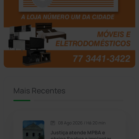
Boquira
(152)
Botuporã
(72)
Brasil
(7680)
Brumado
(31961)
Caculé
(697)
Mais Recentes
Caetanos
(47)
Caetité
(1504)
08 Ago 2026 / Há 20 min
Candiba
(157)
Justiça atende MPBA e
obriga Seabra a implantar