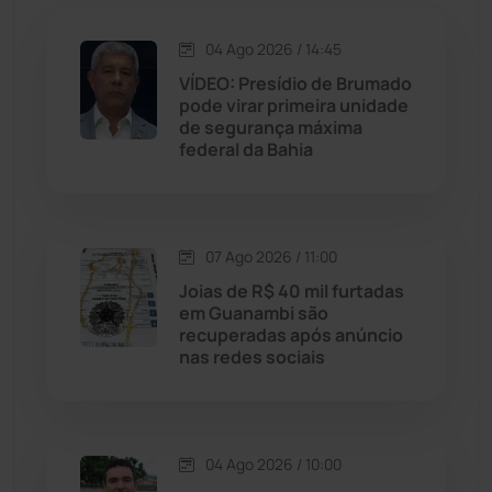
Jequié
(314)
04 Ago 2026 / 14:45
VÍDEO: Presídio de Brumado
pode virar primeira unidade
Jussiape
(98)
de segurança máxima
federal da Bahia
Justiça
(1470)
Lagoa Real
(182)
07 Ago 2026 / 11:00
Licínio de Almeida
(118)
Joias de R$ 40 mil furtadas
em Guanambi são
recuperadas após anúncio
Livramento de Nossa...
(1338)
nas redes sociais
Macaúbas
(715)
04 Ago 2026 / 10:00
Maetinga
(101)