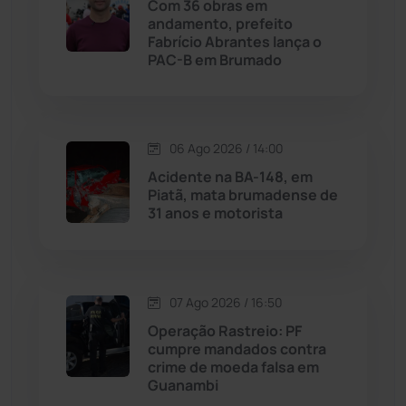
Com 36 obras em
andamento, prefeito
Malhada
(82)
Fabrício Abrantes lança o
PAC-B em Brumado
Malhada de Pedras
(508)
Matina
(71)
06 Ago 2026 / 14:00
Acidente na BA-148, em
Mortugaba
(31)
Piatã, mata brumadense de
31 anos e motorista
Mundo
(437)
Oliveira dos Brejinhos
(67)
07 Ago 2026 / 16:50
Palmas de Monte Alto
(262)
Operação Rastreio: PF
cumpre mandados contra
crime de moeda falsa em
Paramirim
(342)
Guanambi