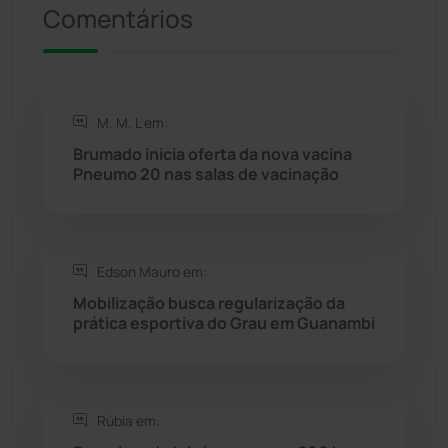
Comentários
Riacho de Santana
(309)
Rio de Contas
(411)
M. M. L em:
Rio do Antônio
(203)
Brumado inicia oferta da nova vacina
Pneumo 20 nas salas de vacinação
Rio do Pires
(98)
Saúde
(2429)
Edson Mauro em:
Seabra
(51)
Mobilização busca regularização da
prática esportiva do Grau em Guanambi
Sebastião Laranjeiras
(96)
Sítio do Mato
(42)
Rúbia em: