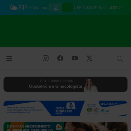
🌤️
31°
Columbus
35°
62%
17km/h
33°/21°