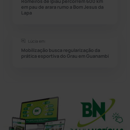
Romeiros de Ipiaú percorrem 600 km
Sudoeste Baiano
(1530)
em pau de arara rumo a Bom Jesus da
Lapa
Tanhaçu
(426)
Tanque Novo
(126)
Lúcia em:
Mobilização busca regularização da
Tecnologia
(12)
prática esportiva do Grau em Guanambi
Urandi
(157)
Vitória da Conquista
(2515)