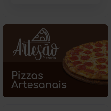
Pindaí
(103)
Piripá
(90)
Planalto
(59)
Poções
(182)
Polícia Civil
(59)
Polícia Militar
(27)
Política
(03)
Presidente Jânio Qu...
(125)