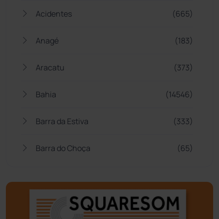
Acidentes
(665)
Anagé
(183)
Aracatu
(373)
Bahia
(14546)
Barra da Estiva
(333)
Barra do Choça
(65)
Belo Campo
(57)
Bom Jesus da Lapa
(509)