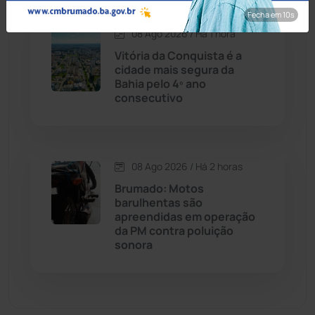
Dom Basílio
(391)
Fecha em 8s
08 Ago 2026 / Há 1 hora
Economia
(1236)
Vitória da Conquista é a
cidade mais segura da
Educação
(232)
Bahia pelo 4º ano
consecutivo
Érico Cardoso
(82)
Esportes
(522)
08 Ago 2026 / Há 2 horas
Brumado: Motos
Eventos
(24)
barulhentas são
apreendidas em operação
da PM contra poluição
Feira da Mata
(23)
sonora
Guajeru
(130)
Guanambi
(3498)