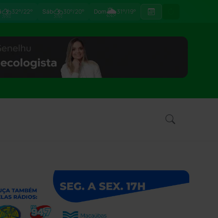
⛈
⛈
🌦
ã
32°/22°
Sáb
30°/20°
Dom
31°/19°