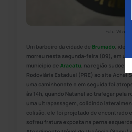
Foto: WhatsA
Um barbeiro da cidade de
Brumado
, iden
morreu nesta segunda-feira (09), em um 
município de
Aracatu
, na região sudoest
Rodoviária Estadual (PRE) ao site Achei 
uma caminhonete e em seguida foi atrope
às 14h, quando Natanel ao trafegar pela r
uma ultrapassagem, colidindo lateralme
colisão, ele foi projetado de encontrado 
sofreu fratura exposta na perna esquerda.
Atendimento Móvel de Urgência (Samu) e