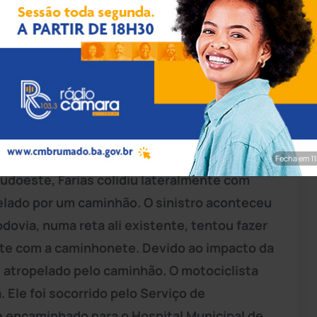
pp/Achei Sudoeste
tificado como Natanael Farias, 23 anos,
acidente no km 410, da BA-262, trecho do
e da Bahia. Segundo informou a Polícia
Fecha em 9
Sudoeste, Farias colidiu lateralmente com
lado por um caminhão. O sinistro aconteceu
odovia, numa reta ali existente, tentou fazer
nte com a caminhonete. Devido ao impacto da
e atropelado pelo caminhão. O motociclista
 Ele foi socorrido pelo Serviço de
 encaminhado para o Hospital Municipal de