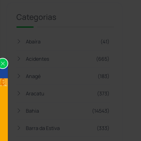
Categorias
Abaíra
(41)
Acidentes
(665)
Anagé
(183)
Aracatu
(373)
Bahia
(14543)
Barra da Estiva
(333)