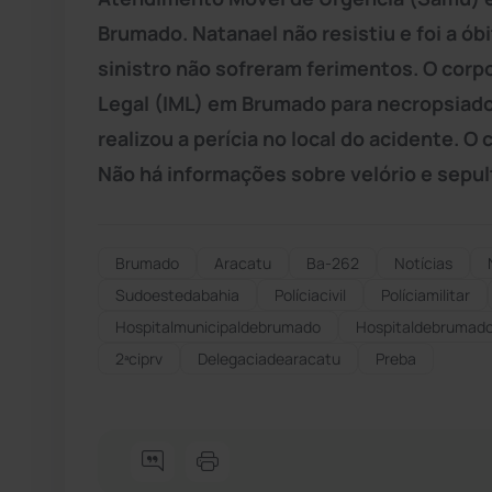
Brumado. Natanael não resistiu e foi a ó
sinistro não sofreram ferimentos. O corp
Legal (IML) em Brumado para necropsiado
realizou a perícia no local do acidente. O 
Não há informações sobre velório e sepu
Brumado
Aracatu
Ba-262
Notícias
Sudoestedabahia
Políciacivil
Políciamilitar
Hospitalmunicipaldebrumado
Hospitaldebrumad
2ªciprv
Delegaciadearacatu
Preba