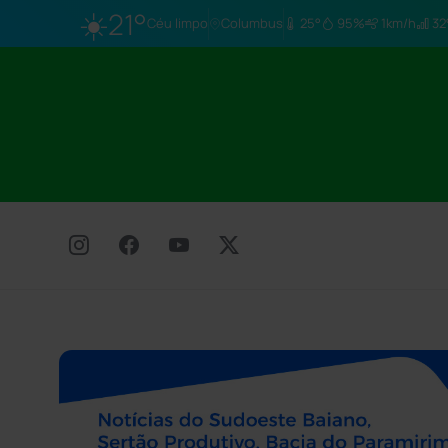
☀️
21°
Céu limpo
Columbus
25°
95%
1km/h
32