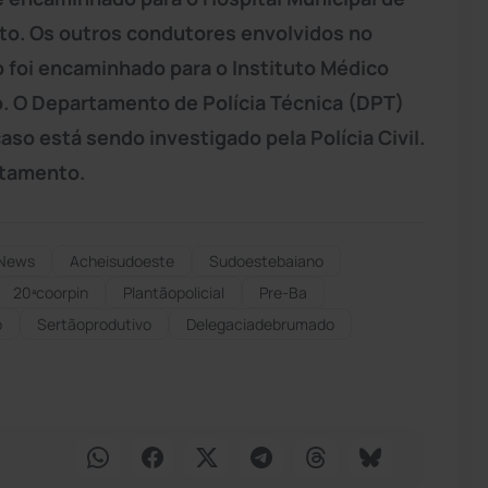
bito. Os outros condutores envolvidos no
o foi encaminhado para o Instituto Médico
. O Departamento de Polícia Técnica (DPT)
caso está sendo investigado pela Polícia Civil.
ltamento.
News
Acheisudoeste
Sudoestebaiano
20ªcoorpin
Plantãopolicial
Pre-Ba
o
Sertãoprodutivo
Delegaciadebrumado