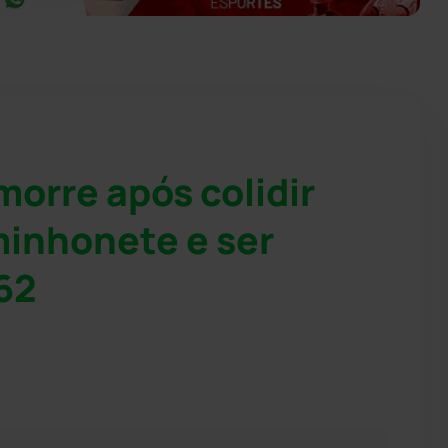
orre após colidir
inhonete e ser
62