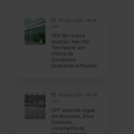
Caetanos
(47)
Caetité
(1504)
06 Ago 2026 / Há 18
min
Candiba
(157)
DPE-BA realiza
mutirão 'Meu Pai
Tem Nome' em
Cândido Sales
(120)
Vitória da
Conquista,
Guanambi e Poções
Caraíbas
(103)
Carinhanha
(299)
06 Ago 2026 / Há 48
Caturama
(65)
min
UPT anuncia vagas
em Brumado, Érico
Chapada Diamantina
(430)
Cardoso,
Livramento de
Condeúba
(133)