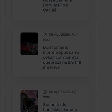
Nossa Senhora,
Dom Basílio e
Caculé
Contendas do Sincorá
(79)
Cordeiros
(49)
06 Ago 2026 / Há 1
hora
Dom Basílio
(391)
Dois homens
morrem após carro
Economia
(1235)
colidir com carreta
quebrada na BA-148
em Piatã
Educação
(232)
Érico Cardoso
(82)
06 Ago 2026 / Há 1
Esportes
(522)
hora
Suspeito de
Eventos
(24)
homicídio é preso