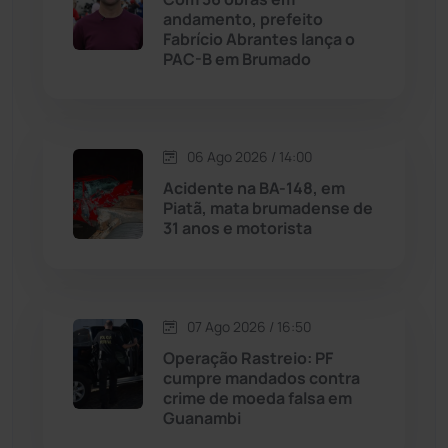
andamento, prefeito
Fabrício Abrantes lança o
Malhada
(82)
PAC-B em Brumado
Malhada de Pedras
(508)
Matina
(71)
06 Ago 2026 / 14:00
Acidente na BA-148, em
Piatã, mata brumadense de
Mortugaba
(31)
31 anos e motorista
Mundo
(437)
Oliveira dos Brejinhos
(67)
07 Ago 2026 / 16:50
Operação Rastreio: PF
Palmas de Monte Alto
(263)
cumpre mandados contra
crime de moeda falsa em
Guanambi
Paramirim
(342)