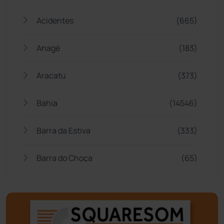
Acidentes
(665)
Anagé
(183)
Aracatu
(373)
Bahia
(14546)
Barra da Estiva
(333)
Barra do Choça
(65)
Belo Campo
(57)
Bom Jesus da Lapa
(509)