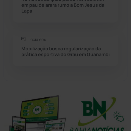
em pau de arara rumo a Bom Jesus da
Sudoeste Baiano
(1530)
Lapa
Tanhaçu
(426)
Tanque Novo
(126)
Lúcia em:
Mobilização busca regularização da
prática esportiva do Grau em Guanambi
Tecnologia
(12)
Urandi
(157)
Vitória da Conquista
(2516)