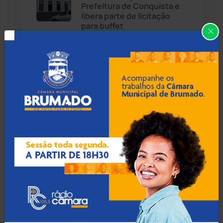
Prefeitura de Conquista e
Cândido Sales
(121)
libera parte de licitação
para buffet
Caraíbas
(103)
Carinhanha
(300)
08 Ago 2026 / Há 52 min
VÍDEO: Sem chuva ou
Caturama
(65)
vento, teto da Câmara de
Palmas de Monte Alto
desaba
Chapada Diamantina
(430)
Condeúba
(133)
08 Ago 2026 / Há 1 hora
Contendas do Sincorá
(79)
PM e Conselho Tutelar
resgatam crianças
Cordeiros
(49)
abandonadas e apuram
denúncias em Guanambi