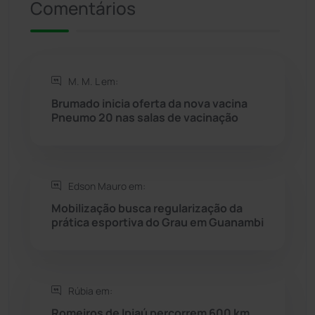
Comentários
Riacho de Santana
(309)
Rio de Contas
(411)
M. M. L em:
Rio do Antônio
(203)
Brumado inicia oferta da nova vacina
Pneumo 20 nas salas de vacinação
Rio do Pires
(98)
Saúde
(2429)
Edson Mauro em:
Mobilização busca regularização da
Seabra
(51)
prática esportiva do Grau em Guanambi
Sebastião Laranjeiras
(96)
Rúbia em:
Sítio do Mato
(42)
Romeiros de Ipiaú percorrem 600 km