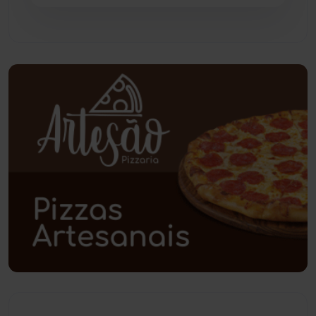
Pindaí
(103)
Piripá
(90)
Planalto
(59)
Poções
(182)
Polícia Civil
(59)
Polícia Militar
(27)
Política
(03)
Presidente Jânio Qu...
(125)