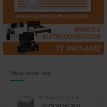
Boquira
(152)
Botuporã
(72)
Brasil
(7680)
Brumado
(31961)
Caculé
(697)
Mais Recentes
Caetanos
(47)
Caetité
(1504)
08 Ago 2026 / Há 7 min
Candiba
(157)
TCM atende pedido da