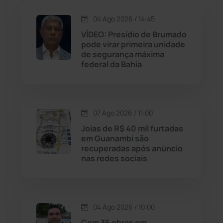
Jacaraci
(97)
04 Ago 2026 / 14:45
Jequié
(314)
VÍDEO: Presídio de Brumado
pode virar primeira unidade
de segurança máxima
Jussiape
(98)
federal da Bahia
Justiça
(1470)
Lagoa Real
(182)
07 Ago 2026 / 11:00
Joias de R$ 40 mil furtadas
Licínio de Almeida
(118)
em Guanambi são
recuperadas após anúncio
nas redes sociais
Livramento de Nossa...
(1338)
Macaúbas
(715)
04 Ago 2026 / 10:00
Maetinga
(101)
Com 36 obras em