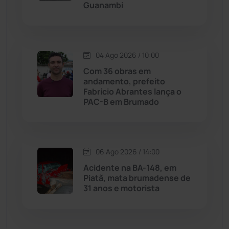
Guanambi
Malhada de Pedras
(508)
Matina
(71)
04 Ago 2026 / 10:00
Com 36 obras em
Mortugaba
(31)
andamento, prefeito
Fabrício Abrantes lança o
PAC-B em Brumado
Mundo
(437)
Oliveira dos Brejinhos
(67)
06 Ago 2026 / 14:00
Palmas de Monte Alto
(263)
Acidente na BA-148, em
Piatã, mata brumadense de
Paramirim
(342)
31 anos e motorista
Pindaí
(103)