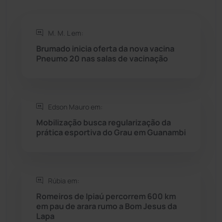
Rio de Contas
(411)
M. M. L em:
Rio do Antônio
(203)
Brumado inicia oferta da nova vacina
Pneumo 20 nas salas de vacinação
Rio do Pires
(98)
Saúde
(2429)
Edson Mauro em:
Seabra
(51)
Mobilização busca regularização da
prática esportiva do Grau em Guanambi
Sebastião Laranjeiras
(96)
Sítio do Mato
(42)
Rúbia em:
Romeiros de Ipiaú percorrem 600 km
Sudoeste Baiano
(1530)
em pau de arara rumo a Bom Jesus da
Lapa