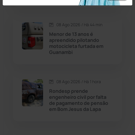
Caraíbas
(103)
Carinhanha
(300)
08 Ago 2026 / Há 44 min
Menor de 13 anos é
Caturama
(65)
apreendido pilotando
motocicleta furtada em
Guanambi
Chapada Diamantina
(430)
Condeúba
(133)
08 Ago 2026 / Há 1 hora
Contendas do Sincorá
(79)
Rondesp prende
engenheiro civil por falta
Cordeiros
(49)
de pagamento de pensão
em Bom Jesus da Lapa
Dom Basílio
(391)