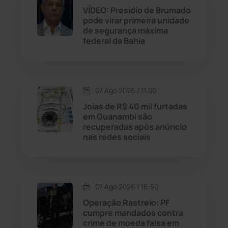
VÍDEO: Presídio de Brumado
pode virar primeira unidade
Jussiape
(98)
de segurança máxima
federal da Bahia
Justiça
(1470)
Lagoa Real
(182)
07 Ago 2026 / 11:00
Licínio de Almeida
(118)
Joias de R$ 40 mil furtadas
em Guanambi são
recuperadas após anúncio
Livramento de Nossa...
(1338)
nas redes sociais
Macaúbas
(715)
07 Ago 2026 / 16:50
Maetinga
(101)
Operação Rastreio: PF
cumpre mandados contra
Malhada
(82)
crime de moeda falsa em