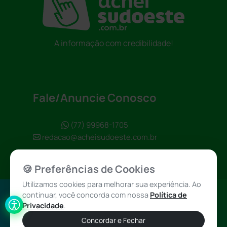
A informação com credibilidade!
Fale/Anuncie Conosco
(77) 99968-1705
redacao@acheisudoeste.com.br
🍪 Preferências de Cookies
Utilizamos cookies para melhorar sua experiência. Ao
continuar, você concorda com nossa
Política de
Política de
Achei Sudoeste
Privacidade
.
Privacidade
© 2026 - Todos
Concordar e Fechar
os direitos