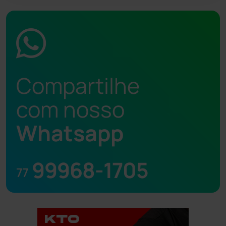
Compartilhe
com nosso
Whatsapp
99968-1705
77