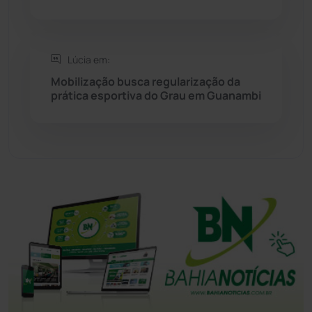
Tanhaçu
(426)
Tanque Novo
(126)
Lúcia em:
Mobilização busca regularização da
Tecnologia
(12)
prática esportiva do Grau em Guanambi
Urandi
(157)
Vitória da Conquista
(2516)