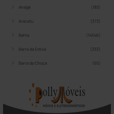
Anagé
(183)
Aracatu
(373)
Bahia
(14546)
Barra da Estiva
(333)
Barra do Choça
(65)
Belo Campo
(57)
Bom Jesus da Lapa
(510)
Boquira
(152)