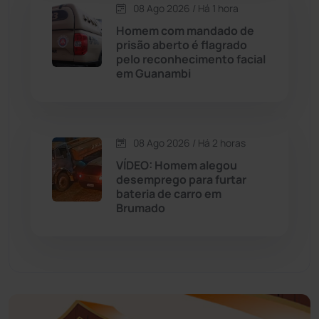
Economia
(1236)
08 Ago 2026 / Há 1 hora
Homem com mandado de
Educação
(232)
prisão aberto é flagrado
pelo reconhecimento facial
em Guanambi
Érico Cardoso
(82)
Esportes
(522)
08 Ago 2026 / Há 2 horas
Eventos
(24)
VÍDEO: Homem alegou
desemprego para furtar
bateria de carro em
Feira da Mata
(23)
Brumado
Guajeru
(130)
Guanambi
(3501)
Ibiassucê
(167)