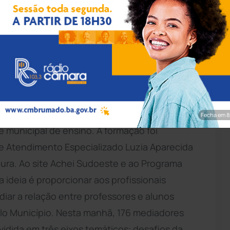
rim/Achei Sudoeste
umado
, por meio da Secretaria Municipal de
ade Aberta do
Brasil
(UAB) uma oficina
res que atuam no acompanhamento de
Fecha em 7
 municipal de ensino. A formação foi
 Atendimento Especializado Luzia Aparecida
ura. Ao site Achei Sudoeste e ao Programa
 ideia é proporcionar aos profissionais
iar a relação entre professores e alunos
elo Município. Nesta manhã, 176 mediadores
ividida em três eixos temáticos: desafios da