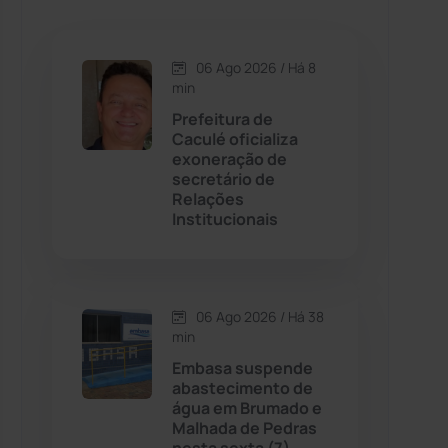
Caetanos
(47)
Caetité
(1504)
06 Ago 2026 / Há 8
min
Candiba
(157)
Prefeitura de
Caculé oficializa
exoneração de
Cândido Sales
(120)
secretário de
Relações
Institucionais
Caraíbas
(103)
Carinhanha
(299)
06 Ago 2026 / Há 38
Caturama
(65)
min
Embasa suspende
abastecimento de
Chapada Diamantina
(430)
água em Brumado e
Malhada de Pedras
Condeúba
(133)