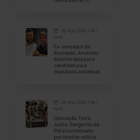
nesta sexta (7)
Contendas do Sincorá
(79)
06 Ago 2026 / Há 1
Cordeiros
(49)
hora
Ex-vereador de
Dom Basílio
(391)
Brumado, Amarildo
Bomfim lança pré-
candidatura a
Economia
(1235)
deputado estadual
Educação
(232)
Érico Cardoso
(82)
06 Ago 2026 / Há 1
hora
Operação Terra
Esportes
(522)
Justa: Sargento da
PM é condenado
Eventos
(24)
por chefiar milícia