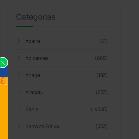
Categorias
Abaíra
(41)
Acidentes
(665)
Anagé
(183)
Aracatu
(373)
Bahia
(14545)
Barra da Estiva
(333)