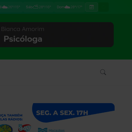
☁️
⛅
☁️
ã
26°/15°
Sáb
28°/16°
Dom
28°/17°