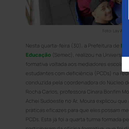
Foto: Lay Amo
Nesta quarta-feira (30), a Prefeitura de
Br
Educação
(Semec), realizou na Universid
formativa voltada aos mediadores escola
estudantes com deficiência (PCDs) na rede
conduzida pela coordenadora do Núcleo de
Rocha Carlos, professora Cinara Bonfim Mo
Achei Sudoeste no Ar, Moura explicou que a
práticas eficazes para que eles possam med
PCDs. Esta já foi a quarta turma formada p
participaram da oficina formativa, que foi d