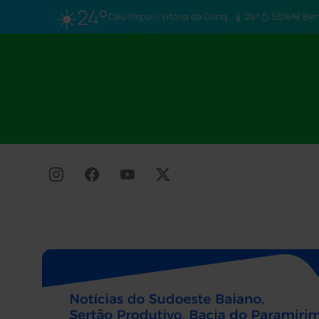
☀️
24°
Céu limpo
Vitória da Conq…
24°
50%
8km