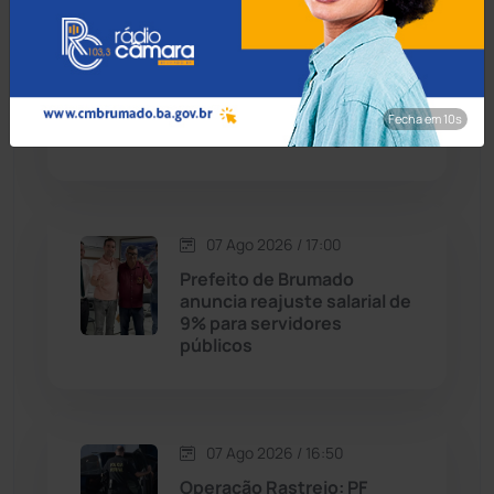
Contendas do Sincorá
(79)
07 Ago 2026 / 17:30
MP recomenda que escola
Cordeiros
(49)
readmita aluno autista
impedido de frequentar
Fecha em 8s
aulas em Porto Seguro
Dom Basílio
(391)
Economia
(1235)
07 Ago 2026 / 17:00
Educação
(232)
Prefeito de Brumado
anuncia reajuste salarial de
9% para servidores
Érico Cardoso
(82)
públicos
Esportes
(522)
07 Ago 2026 / 16:50
Eventos
(24)
Operação Rastreio: PF