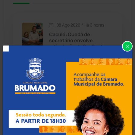
Caetité
(1504)
08 Ago 2026 / Há 6 horas
Candiba
(157)
Caculé: Queda de
secretário envolve
Cândido Sales
(121)
articulação de Rui Costa e
Ivana Bastos por apoio
eleitoral
Caraíbas
(103)
Carinhanha
(300)
07 Ago 2026 / 18:00
Caturama
(65)
Guanambi: 17º BPM
apreende quase R$ 3 mil
suspeito escondido em
Chapada Diamantina
(430)
short de motociclista
Condeúba
(133)