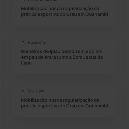
Mobilização busca regularização da
Sebastião Laranjeiras
(96)
prática esportiva do Grau em Guanambi
Sítio do Mato
(42)
Sudoeste Baiano
(1530)
Rúbia em:
Romeiros de Ipiaú percorrem 600 km
em pau de arara rumo a Bom Jesus da
Tanhaçu
(426)
Lapa
Tanque Novo
(126)
Tecnologia
(12)
Lúcia em:
Mobilização busca regularização da
Urandi
(157)
prática esportiva do Grau em Guanambi
Vitória da Conquista
(2514)