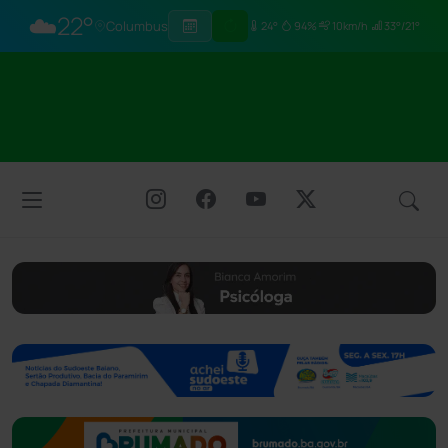
☁️
22°
Columbus
24°
94%
10km/h
33°/21°