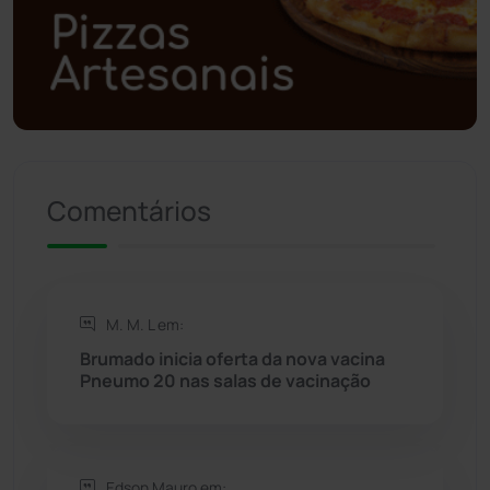
Política
(03)
Presidente Jânio Qu...
(125)
Riacho de Santana
(309)
Comentários
Rio de Contas
(410)
Rio do Antônio
(203)
M. M. L em:
Rio do Pires
(98)
Brumado inicia oferta da nova vacina
Pneumo 20 nas salas de vacinação
Saúde
(2427)
Seabra
(50)
Edson Mauro em: