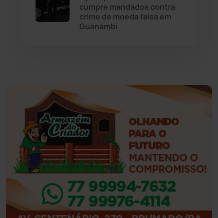
cumpre mandados contra
Feira da Mata
(23)
crime de moeda falsa em
Guanambi
Guajeru
(130)
Guanambi
(3498)
Ibiassucê
(167)
Ibicoara
(221)
Ibipitanga
(116)
Ibitiara
(32)
Igaporã
(218)