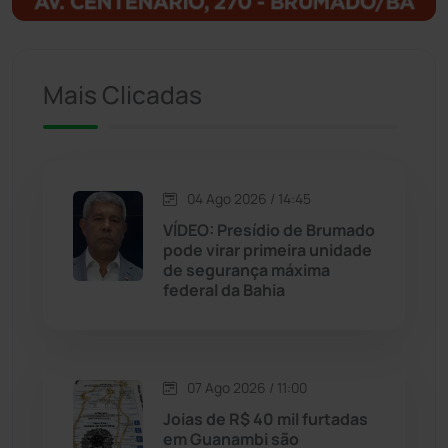
Ituaçu
(256)
Iuiu
(173)
Mais Clicadas
Jacaraci
(97)
Jequié
(314)
04 Ago 2026 / 14:45
VÍDEO: Presídio de Brumado
Jussiape
(97)
pode virar primeira unidade
de segurança máxima
Justiça
(1470)
federal da Bahia
Lagoa Real
(182)
07 Ago 2026 / 11:00
Licínio de Almeida
(118)
Joias de R$ 40 mil furtadas
em Guanambi são