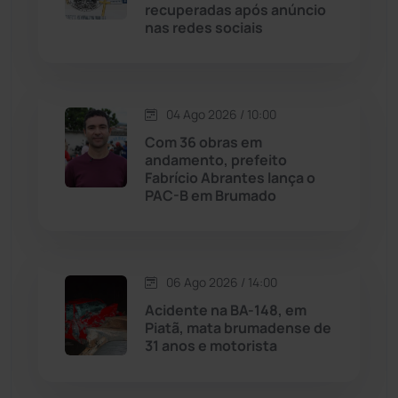
Livramento de Nossa...
(1338)
recuperadas após anúncio
nas redes sociais
Macaúbas
(714)
Maetinga
(101)
04 Ago 2026 / 10:00
Com 36 obras em
Malhada
(82)
andamento, prefeito
Fabrício Abrantes lança o
PAC-B em Brumado
Malhada de Pedras
(508)
Matina
(71)
06 Ago 2026 / 14:00
Mortugaba
(31)
Acidente na BA-148, em
Piatã, mata brumadense de
31 anos e motorista
Mundo
(437)
Oliveira dos Brejinhos
(67)