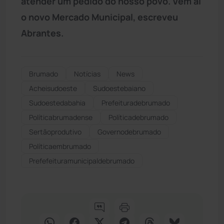
atender um pedido do nosso povo. Vem aí
o novo Mercado Municipal, escreveu
Abrantes.
Brumado
Notícias
News
Acheisudoeste
Sudoestebaiano
Sudoestedabahia
Prefeituradebrumado
Políticabrumadense
Políticadebrumado
Sertãoprodutivo
Governodebrumado
Políticaembrumado
Prefefeituramunicipaldebrumado