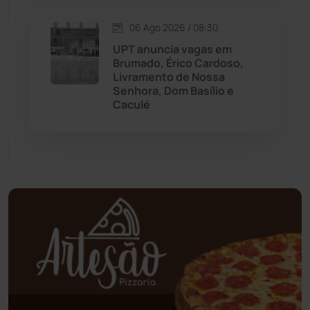
06 Ago 2026 / 08:30
Palmas de Monte Alto
(261)
UPT anuncia vagas em
Brumado, Érico Cardoso,
Paramirim
(342)
Livramento de Nossa
Senhora, Dom Basílio e
Caculé
Pindaí
(103)
Piripá
(90)
Planalto
(59)
Poções
(182)
Polícia Civil
(58)
Polícia Militar
(27)