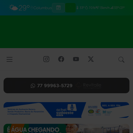
🌤️
29°
Columbus
33°
70%
13km/h
33°/21°