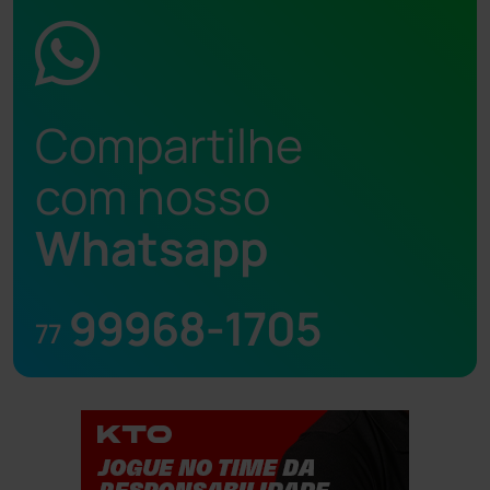
Compartilhe
com nosso
Whatsapp
99968-1705
77