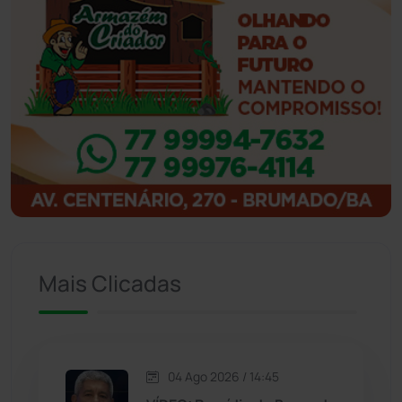
Ibicoara
(221)
Ibipitanga
(116)
Ibitiara
(32)
Igaporã
(218)
Ituaçu
(256)
Iuiu
(173)
Mais Clicadas
Jacaraci
(97)
Jequié
(314)
04 Ago 2026 / 14:45