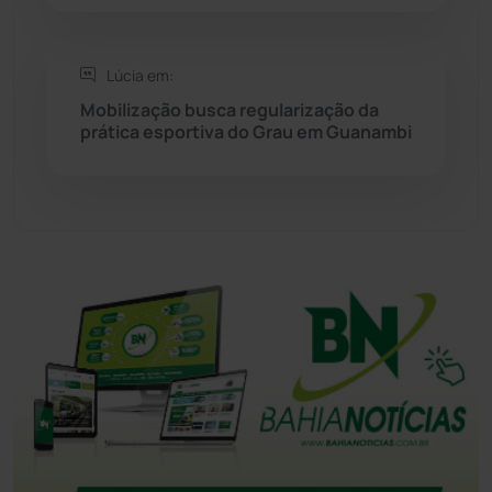
Tanque Novo
(126)
Lúcia em:
Tecnologia
(12)
Mobilização busca regularização da
prática esportiva do Grau em Guanambi
Urandi
(157)
Vitória da Conquista
(2515)