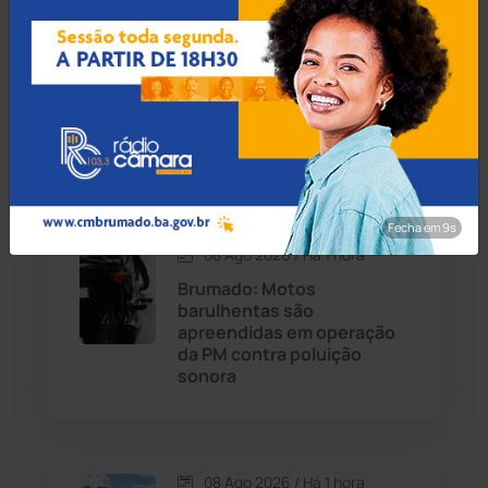
Carinhanha
(300)
08 Ago 2026 / Há 48 min
Vitória da Conquista é a
Caturama
(65)
cidade mais segura da
Bahia pelo 4º ano
consecutivo
Chapada Diamantina
(430)
Condeúba
(133)
Fecha em 8s
08 Ago 2026 / Há 1 hora
Contendas do Sincorá
(79)
Brumado: Motos
barulhentas são
Cordeiros
(49)
apreendidas em operação
da PM contra poluição
sonora
Dom Basílio
(391)
Economia
(1236)
08 Ago 2026 / Há 1 hora