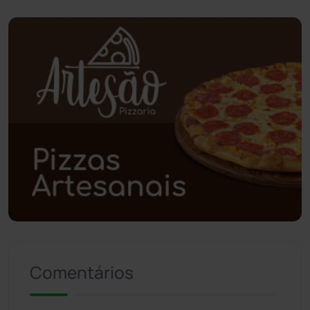
Planalto
(59)
Poções
(182)
Polícia Civil
(59)
Polícia Militar
(27)
Política
(03)
Presidente Jânio Qu...
(125)
Riacho de Santana
(309)
Comentários
Rio de Contas
(411)