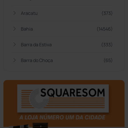
Aracatu
(373)
Bahia
(14546)
Barra da Estiva
(333)
Barra do Choça
(65)
Belo Campo
(57)
Bom Jesus da Lapa
(509)
Boquira
(152)
Botuporã
(72)