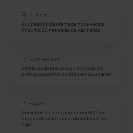
Rio do Antônio
(203)
M. M. L em:
Brumado inicia oferta da nova vacina
Rio do Pires
(98)
Pneumo 20 nas salas de vacinação
Saúde
(2429)
Edson Mauro em:
Seabra
(50)
Mobilização busca regularização da
prática esportiva do Grau em Guanambi
Sebastião Laranjeiras
(96)
Sítio do Mato
(42)
Rúbia em:
Sudoeste Baiano
(1530)
Romeiros de Ipiaú percorrem 600 km
em pau de arara rumo a Bom Jesus da
Lapa
Tanhaçu
(426)