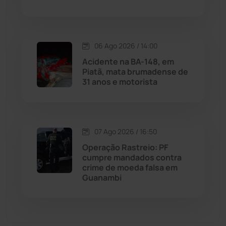
Matina
(71)
06 Ago 2026 / 14:00
Mortugaba
(31)
Acidente na BA-148, em
Piatã, mata brumadense de
31 anos e motorista
Mundo
(437)
Oliveira dos Brejinhos
(67)
07 Ago 2026 / 16:50
Palmas de Monte Alto
(262)
Operação Rastreio: PF
cumpre mandados contra
Paramirim
(342)
crime de moeda falsa em
Guanambi
Pindaí
(103)
Piripá
(90)