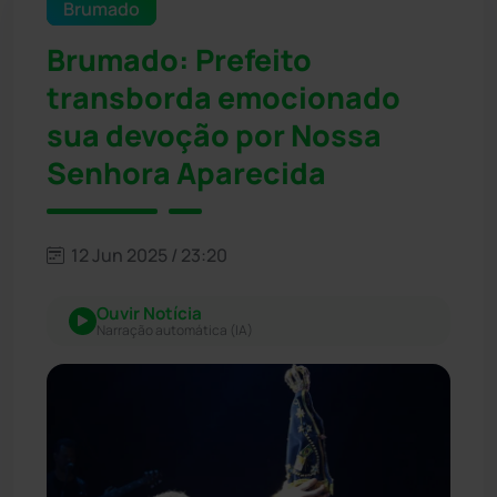
Brumado
Brumado: Prefeito
transborda emocionado
sua devoção por Nossa
Senhora Aparecida
12 Jun 2025 / 23:20
Ouvir Notícia
Narração automática (IA)