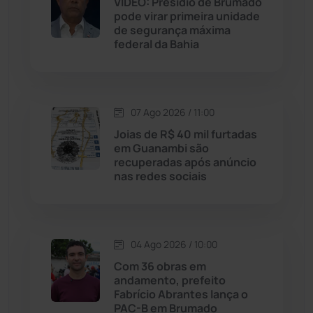
VÍDEO: Presídio de Brumado
Jussiape
(98)
pode virar primeira unidade
de segurança máxima
Justiça
(1470)
federal da Bahia
Lagoa Real
(182)
07 Ago 2026 / 11:00
Licínio de Almeida
(118)
Joias de R$ 40 mil furtadas
em Guanambi são
Livramento de Nossa...
(1338)
recuperadas após anúncio
nas redes sociais
Macaúbas
(715)
Maetinga
(101)
04 Ago 2026 / 10:00
Com 36 obras em
Malhada
(82)
andamento, prefeito
Fabrício Abrantes lança o
PAC-B em Brumado
Malhada de Pedras
(508)