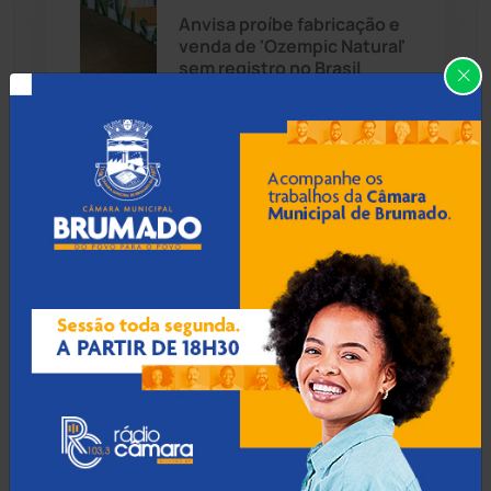
Anvisa proíbe fabricação e
venda de 'Ozempic Natural'
Cândido Sales
(121)
sem registro no Brasil
Caraíbas
(103)
08 Ago 2026 / Há 34 min
Carinhanha
(300)
Justiça condena morador
que ameaçou e perseguiu
Caturama
(65)
Secretário de
Infraestrutura em Rio de
Contas
Chapada Diamantina
(430)
Condeúba
(133)
08 Ago 2026 / Há 1 hora
Contendas do Sincorá
(79)
Volume de cirurgias
plásticas de mama no SUS
Cordeiros
(49)
cresce 54% em dez anos