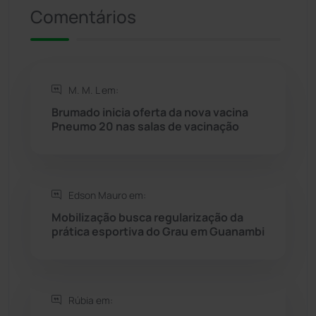
Presidente Jânio Qu...
(125)
Comentários
Riacho de Santana
(309)
Rio de Contas
(411)
M. M. L em:
Brumado inicia oferta da nova vacina
Rio do Antônio
(203)
Pneumo 20 nas salas de vacinação
Rio do Pires
(98)
Edson Mauro em:
Saúde
(2429)
Mobilização busca regularização da
prática esportiva do Grau em Guanambi
Seabra
(50)
Sebastião Laranjeiras
(96)
Rúbia em:
Sítio do Mato
(42)