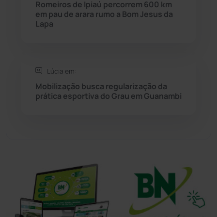
Romeiros de Ipiaú percorrem 600 km
em pau de arara rumo a Bom Jesus da
Lapa
Sudoeste Baiano
(1530)
Tanhaçu
(426)
Lúcia em:
Tanque Novo
(126)
Mobilização busca regularização da
prática esportiva do Grau em Guanambi
Tecnologia
(12)
Urandi
(157)
Vitória da Conquista
(2514)