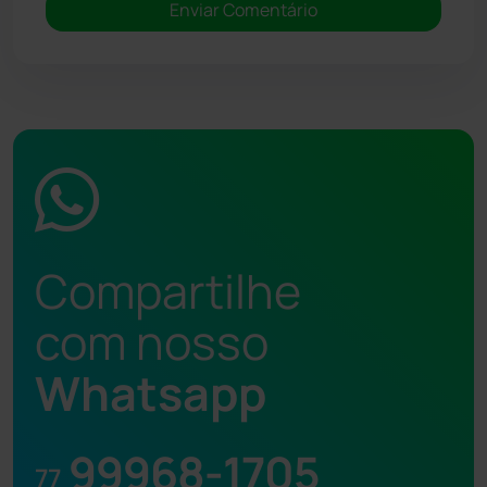
Compartilhe
com nosso
Whatsapp
99968-1705
77