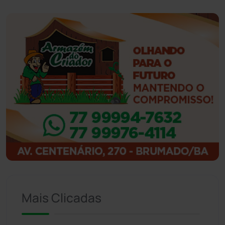
Guanambi
(3498)
Ibiassucê
(167)
Ibicoara
(221)
Ibipitanga
(116)
Ibitiara
(32)
Igaporã
(218)
Ituaçu
(256)
Mais Clicadas
Iuiu
(173)