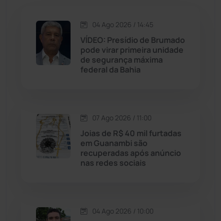
Jacaraci
(97)
04 Ago 2026 / 14:45
VÍDEO: Presídio de Brumado
Jequié
(314)
pode virar primeira unidade
de segurança máxima
Jussiape
(98)
federal da Bahia
Justiça
(1470)
07 Ago 2026 / 11:00
Lagoa Real
(182)
Joias de R$ 40 mil furtadas
em Guanambi são
Licínio de Almeida
(118)
recuperadas após anúncio
nas redes sociais
Livramento de Nossa...
(1338)
Macaúbas
(714)
04 Ago 2026 / 10:00