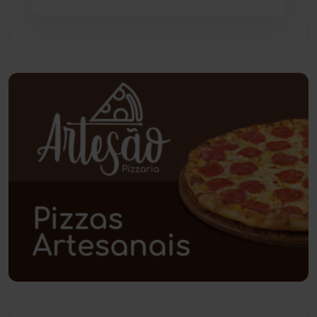
Paramirim
(342)
Pindaí
(103)
Piripá
(90)
Planalto
(59)
Poções
(182)
Polícia Civil
(59)
Polícia Militar
(27)
Política
(03)