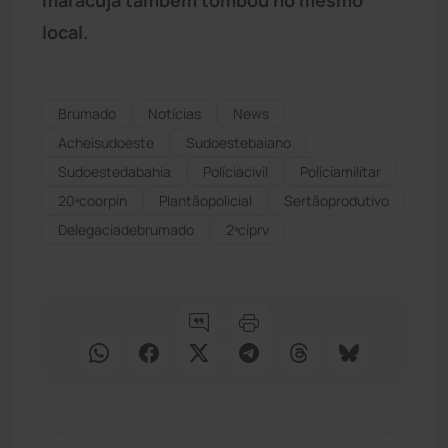
local.
Brumado
Notícias
News
Acheisudoeste
Sudoestebaiano
Sudoestedabahia
Políciacivil
Políciamilitar
20ªcoorpin
Plantãopolicial
Sertãoprodutivo
Delegaciadebrumado
2ªciprv