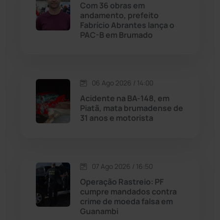
Com 36 obras em
Maetinga
(101)
andamento, prefeito
Fabrício Abrantes lança o
PAC-B em Brumado
Malhada
(82)
Malhada de Pedras
(508)
06 Ago 2026 / 14:00
Matina
(71)
Acidente na BA-148, em
Piatã, mata brumadense de
31 anos e motorista
Mortugaba
(31)
Mundo
(437)
07 Ago 2026 / 16:50
Oliveira dos Brejinhos
(67)
Operação Rastreio: PF
cumpre mandados contra
Palmas de Monte Alto
(262)
crime de moeda falsa em
Guanambi