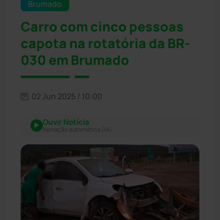
Brumado
Carro com cinco pessoas
capota na rotatória da BR-
030 em Brumado
02 Jun 2025 / 10:00
Ouvir Notícia
Narração automática (IA)