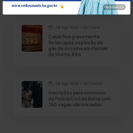
Fecha em 8s
Dom Basílio
(391)
08 Ago 2026 / Há 1 hora
Economia
(1235)
Casal fica gravemente
ferido após explosão de
Educação
(232)
gás de cozinha em Palmas
de Monte Alto
Érico Cardoso
(82)
Esportes
(522)
08 Ago 2026 / Há 2 horas
Inscrições para concurso
Eventos
(24)
da Polícia Civil da Bahia com
750 vagas são iniciadas
Feira da Mata
(23)
Guajeru
(130)