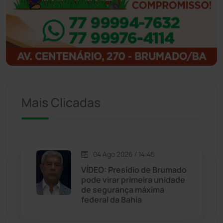
Ibitiara
(32)
Igaporã
(218)
Ituaçu
(256)
Iuiu
(173)
Mais Clicadas
Jacaraci
(97)
Jequié
(314)
04 Ago 2026 / 14:45
VÍDEO: Presídio de Brumado
pode virar primeira unidade
Jussiape
(98)
de segurança máxima
federal da Bahia
Justiça
(1470)