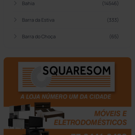
Bahia
(14546)
Barra da Estiva
(333)
Barra do Choça
(65)
Belo Campo
(57)
Bom Jesus da Lapa
(510)
Boquira
(152)
Botuporã
(73)
Brasil
(7680)