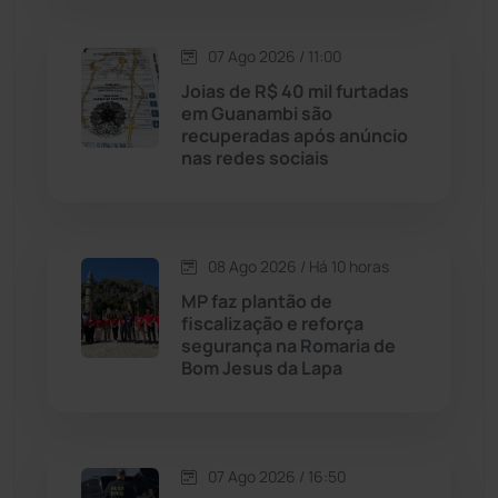
Lagoa Real
(182)
07 Ago 2026 / 11:00
Licínio de Almeida
(118)
Joias de R$ 40 mil furtadas
em Guanambi são
recuperadas após anúncio
Livramento de Nossa...
(1338)
nas redes sociais
Macaúbas
(715)
08 Ago 2026 / Há 10 horas
Maetinga
(101)
MP faz plantão de
fiscalização e reforça
Malhada
(82)
segurança na Romaria de
Bom Jesus da Lapa
Malhada de Pedras
(508)
Matina
(71)
07 Ago 2026 / 16:50