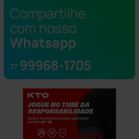
Compartilhe
com nosso
Whatsapp
99968-1705
77