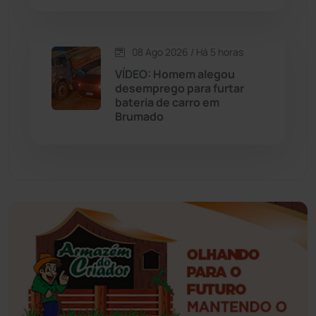
Esportes
(522)
08 Ago 2026 / Há 5 horas
Eventos
(24)
VÍDEO: Homem alegou
desemprego para furtar
bateria de carro em
Feira da Mata
(23)
Brumado
Guajeru
(130)
Guanambi
(3501)
Ibiassucê
(167)
Ibicoara
(221)
Ibipitanga
(116)