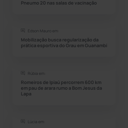
Rio do Pires
(98)
Pneumo 20 nas salas de vacinação
Saúde
(2429)
Edson Mauro em:
Seabra
(51)
Mobilização busca regularização da
prática esportiva do Grau em Guanambi
Sebastião Laranjeiras
(96)
Sítio do Mato
(42)
Rúbia em:
Sudoeste Baiano
(1530)
Romeiros de Ipiaú percorrem 600 km
em pau de arara rumo a Bom Jesus da
Lapa
Tanhaçu
(426)
Tanque Novo
(126)
Lúcia em:
Tecnologia
(12)