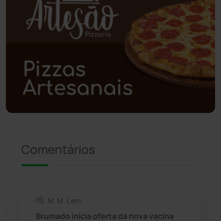
Poções
(182)
Polícia Civil
(59)
Polícia Militar
(27)
Política
(03)
Presidente Jânio Qu...
(125)
Riacho de Santana
(309)
Comentários
Rio de Contas
(411)
Rio do Antônio
(203)
M. M. L em:
Brumado inicia oferta da nova vacina