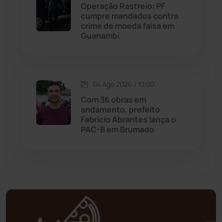
Operação Rastreio: PF
Mortugaba
(31)
cumpre mandados contra
crime de moeda falsa em
Guanambi
Mundo
(437)
Oliveira dos Brejinhos
(67)
04 Ago 2026 / 10:00
Palmas de Monte Alto
(263)
Com 36 obras em
andamento, prefeito
Paramirim
(342)
Fabrício Abrantes lança o
PAC-B em Brumado
Pindaí
(103)
Piripá
(90)
Planalto
(59)