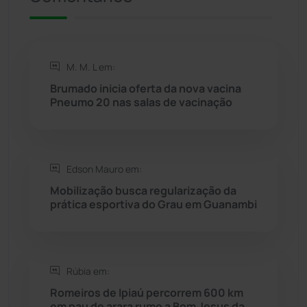
Riacho de Santana
(309)
Rio de Contas
(410)
M. M. L em:
Brumado inicia oferta da nova vacina
Rio do Antônio
(203)
Pneumo 20 nas salas de vacinação
Rio do Pires
(98)
Edson Mauro em:
Saúde
(2427)
Mobilização busca regularização da
prática esportiva do Grau em Guanambi
Seabra
(50)
Sebastião Laranjeiras
(96)
Rúbia em:
Sítio do Mato
(42)
Romeiros de Ipiaú percorrem 600 km
em pau de arara rumo a Bom Jesus da