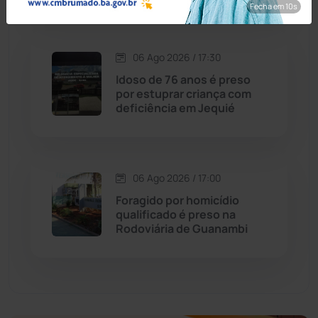
Fecha em 8s
Dom Basílio
(391)
Economia
(1235)
06 Ago 2026 / 17:30
Idoso de 76 anos é preso
Educação
(232)
por estuprar criança com
deficiência em Jequié
Érico Cardoso
(82)
Esportes
(522)
06 Ago 2026 / 17:00
Foragido por homicídio
Eventos
(24)
qualificado é preso na
Rodoviária de Guanambi
Feira da Mata
(23)
Guajeru
(130)