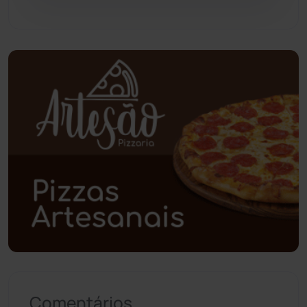
Pindaí
(103)
Piripá
(90)
Planalto
(59)
Poções
(182)
Polícia Civil
(57)
Polícia Militar
(27)
Política
(03)
Presidente Jânio Qu...
(125)
Comentários