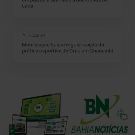
Lapa
Sudoeste Baiano
(1530)
Tanhaçu
(426)
Lúcia em:
Tanque Novo
(126)
Mobilização busca regularização da
prática esportiva do Grau em Guanambi
Tecnologia
(12)
Urandi
(156)
Vitória da Conquista
(2513)