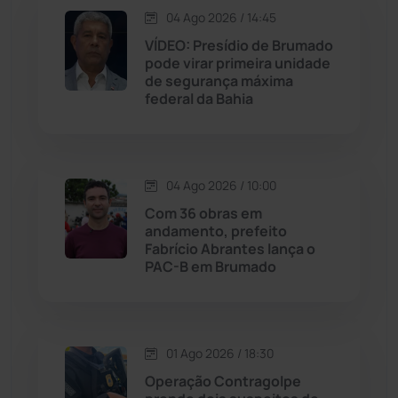
Jacaraci
(97)
04 Ago 2026 / 14:45
VÍDEO: Presídio de Brumado
Jequié
(313)
pode virar primeira unidade
de segurança máxima
federal da Bahia
Jussiape
(97)
Justiça
(1466)
04 Ago 2026 / 10:00
Lagoa Real
(182)
Com 36 obras em
andamento, prefeito
Licínio de Almeida
(118)
Fabrício Abrantes lança o
PAC-B em Brumado
Livramento de Nossa...
(1338)
Macaúbas
(713)
01 Ago 2026 / 18:30
Operação Contragolpe
Maetinga
(101)