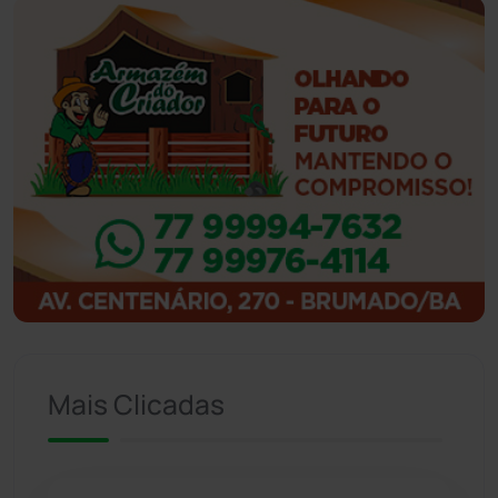
Guanambi
(3494)
Ibiassucê
(167)
Ibicoara
(220)
Ibipitanga
(116)
Ibitiara
(32)
Igaporã
(218)
Ituaçu
(256)
Mais Clicadas
Iuiu
(173)