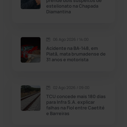
prende dois suspeitos de
estelionato na Chapada
Diamantina
Malhada
(82)
Malhada de Pedras
(507)
06 Ago 2026 / 14:00
Matina
(71)
Acidente na BA-148, em
Piatã, mata brumadense de
31 anos e motorista
Mortugaba
(31)
Mundo
(436)
02 Ago 2026 / 09:00
Oliveira dos Brejinhos
(67)
TCU concede mais 180 dias
para Infra S.A. explicar
Palmas de Monte Alto
(260)
falhas na Fiol entre Caetité
e Barreiras
Paramirim
(342)