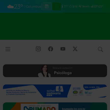
☁️
23°
Columbus
27°
91%
3km/h
32°/22°