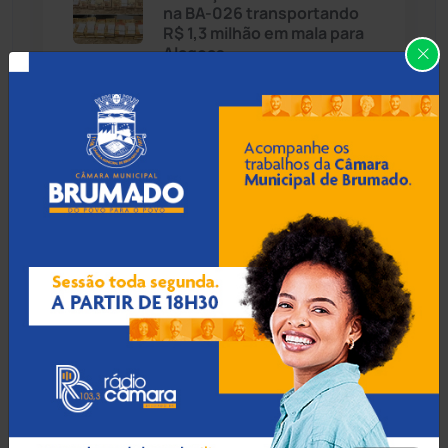
na BA-026 transportando
Cândido Sales
(121)
R$ 1,3 milhão em mala para
Alagoas
Caraíbas
(103)
Carinhanha
(299)
06 Ago 2026 / 18:30
Homem procurado por
Caturama
(65)
tráfico em São Paulo é
preso ao tentar fugir de
ônibus em Cândido Sales
Chapada Diamantina
(430)
Condeúba
(133)
06 Ago 2026 / 18:00
Contendas do Sincorá
(79)
Homem é esfaqueado no
pulso e agredido a
Cordeiros
(49)
capacetadas na zona rural
de Guanambi