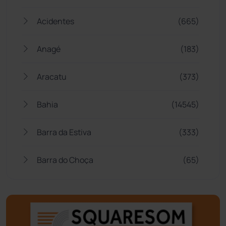
Acidentes
(665)
Anagé
(183)
Aracatu
(373)
Bahia
(14545)
Barra da Estiva
(333)
Barra do Choça
(65)
Belo Campo
(57)
Bom Jesus da Lapa
(505)