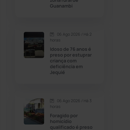
zona rural de
Guanambi
Contendas do Sincorá
(79)
Cordeiros
(49)
06 Ago 2026 / Há 2
horas
Dom Basílio
(391)
Idoso de 76 anos é
preso por estuprar
criança com
Economia
(1235)
deficiência em
Jequié
Educação
(232)
Érico Cardoso
(82)
06 Ago 2026 / Há 3
horas
Esportes
(522)
Foragido por
homicídio
Eventos
(24)
qualificado é preso