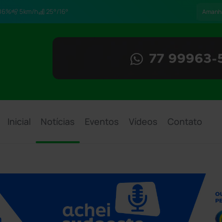
86%
5km/h
25°/16°
Amanh
Inicial
Notícias
Eventos
Vídeos
Contato