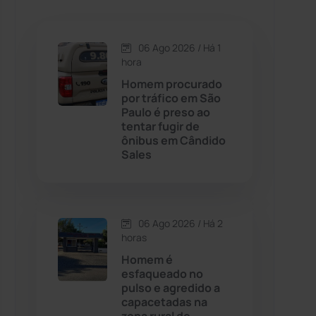
Caetanos
(47)
Caetité
(1504)
06 Ago 2026 / Há 1
hora
Candiba
(157)
Homem procurado
por tráfico em São
Paulo é preso ao
Cândido Sales
(121)
tentar fugir de
ônibus em Cândido
Sales
Caraíbas
(103)
Carinhanha
(299)
06 Ago 2026 / Há 2
Caturama
(65)
horas
Homem é
esfaqueado no
Chapada Diamantina
(430)
pulso e agredido a
capacetadas na
Condeúba
(133)