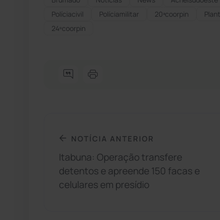
Políciacivil
Políciamilitar
20ªcoorpin
Plant
24ºcoorpin
NOTÍCIA ANTERIOR
Itabuna: Operação transfere
detentos e apreende 150 facas e
celulares em presídio