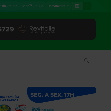
☁️
⛅
☁️
ã
26°/15°
Sáb
28°/16°
Dom
28°/17°