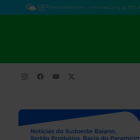
🌤️
18°
Principalmente limpo
Vitória da Conq…
19°