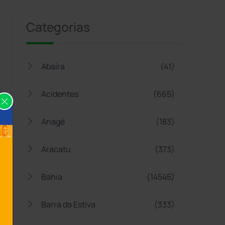
Categorias
Abaíra
(41)
Acidentes
(665)
Anagé
(183)
Aracatu
(373)
Bahia
(14545)
Barra da Estiva
(333)