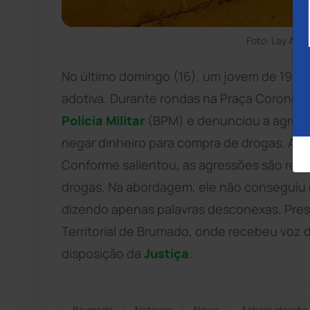
Foto: Lay Amo
No último domingo (16), um jovem de 19 an
adotiva. Durante rondas na Praça Coronel Z
Polícia Militar
(BPM) e denunciou a agressã
negar dinheiro para compra de drogas. A id
Conforme salientou, as agressões são reco
drogas. Na abordagem, ele não conseguiu 
dizendo apenas palavras desconexas. Preso 
Territorial de Brumado, onde recebeu voz d
disposição da
Justiça
.
Brumado
Notícias
News
Acheisudoeste