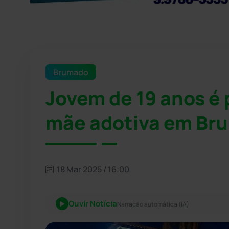
Brumado
Jovem de 19 anos é 
mãe adotiva em Br
18 Mar 2025 / 16:00
Ouvir Notícia
Narração automática (IA)