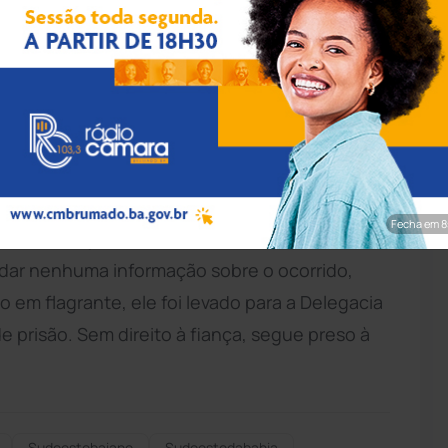
rim/Achei Sudoeste
os foi preso em
Brumado
após agredir a mãe
eca Leite, a idosa acionou o 24º Batalhão de
o. O filho ficou agressivo depois de a mãe
osa apresentava lesões no braço direito.
Fecha em 6
rrentes. O jovem assumiu ser usuário de
dar nenhuma informação sobre o ocorrido,
em flagrante, ele foi levado para a Delegacia
e prisão. Sem direito à fiança, segue preso à
Sudoestebaiano
Sudoestedabahia