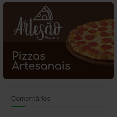
Planalto
(59)
Poções
(182)
Polícia Civil
(58)
Polícia Militar
(27)
Política
(03)
Presidente Jânio Qu...
(125)
Riacho de Santana
(309)
Comentários
Rio de Contas
(410)