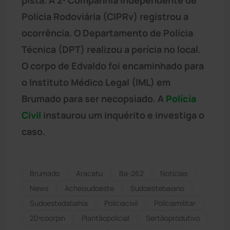
Polícia Rodoviária (CIPRv) registrou a
ocorrência. O Departamento de Polícia
Técnica (DPT) realizou a perícia no local.
O corpo de Edvaldo foi encaminhado para
o Instituto Médico Legal (IML) em
Brumado para ser necopsiado. A
Polícia
Civil
instaurou um inquérito e investiga o
caso.
Brumado
Aracatu
Ba-262
Notícias
News
Acheisudoeste
Sudoestebaiano
Sudoestedabahia
Políciacivil
Políciamilitar
20ªcoorpin
Plantãopolicial
Sertãoprodutivo