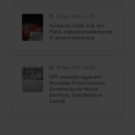
Matina
(71)
06 Ago 2026 / 14:00
Acidente na BA-148, em
Mortugaba
(31)
Piatã, mata brumadense de
31 anos e motorista
Mundo
(437)
Oliveira dos Brejinhos
(67)
06 Ago 2026 / 08:30
UPT anuncia vagas em
Palmas de Monte Alto
(261)
Brumado, Érico Cardoso,
Livramento de Nossa
Paramirim
(342)
Senhora, Dom Basílio e
Caculé
Pindaí
(103)
Piripá
(90)