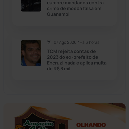
Educação
(232)
cumpre mandados contra
crime de moeda falsa em
Guanambi
Érico Cardoso
(82)
Esportes
(522)
07 Ago 2026 / Há 6 horas
Eventos
(24)
TCM rejeita contas de
2023 do ex-prefeito de
Encruzilhada e aplica multa
Feira da Mata
(23)
de R$ 3 mil
Guajeru
(130)
Guanambi
(3498)
Ibiassucê
(167)
Ibicoara
(221)