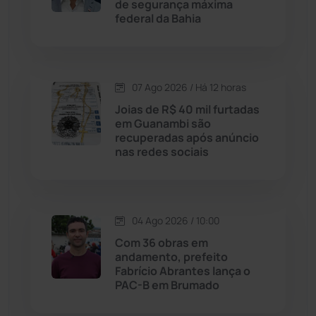
de segurança máxima
federal da Bahia
Justiça
(1470)
Lagoa Real
(182)
07 Ago 2026 / Há 12 horas
Licínio de Almeida
(118)
Joias de R$ 40 mil furtadas
em Guanambi são
recuperadas após anúncio
Livramento de Nossa...
(1338)
nas redes sociais
Macaúbas
(714)
04 Ago 2026 / 10:00
Maetinga
(101)
Com 36 obras em
andamento, prefeito
Malhada
(82)
Fabrício Abrantes lança o
PAC-B em Brumado
Malhada de Pedras
(508)