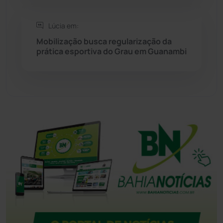
Tanque Novo
(126)
Lúcia em:
Tecnologia
(12)
Mobilização busca regularização da
prática esportiva do Grau em Guanambi
Urandi
(157)
Vitória da Conquista
(2514)