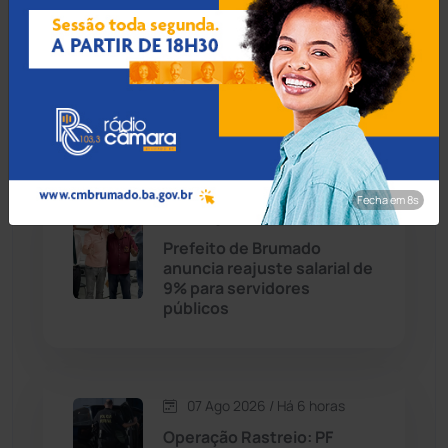
Carinhanha
(300)
07 Ago 2026 / Há 5 horas
MP recomenda que escola
Caturama
(65)
readmita aluno autista
impedido de frequentar
aulas em Porto Seguro
Chapada Diamantina
(430)
Condeúba
(133)
Fecha em 7s
07 Ago 2026 / Há 6 horas
Contendas do Sincorá
(79)
Prefeito de Brumado
anuncia reajuste salarial de
Cordeiros
(49)
9% para servidores
públicos
Dom Basílio
(391)
Economia
(1235)
07 Ago 2026 / Há 6 horas
Operação Rastreio: PF