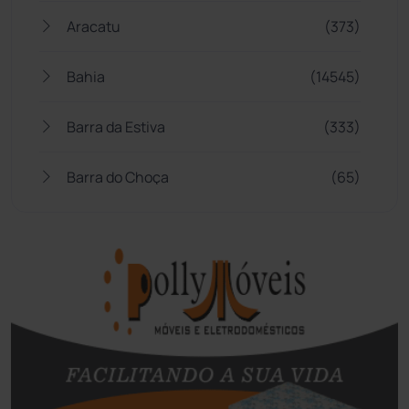
Aracatu
(373)
Bahia
(14545)
Barra da Estiva
(333)
Barra do Choça
(65)
Belo Campo
(57)
Bom Jesus da Lapa
(507)
Boquira
(152)
Botuporã
(72)