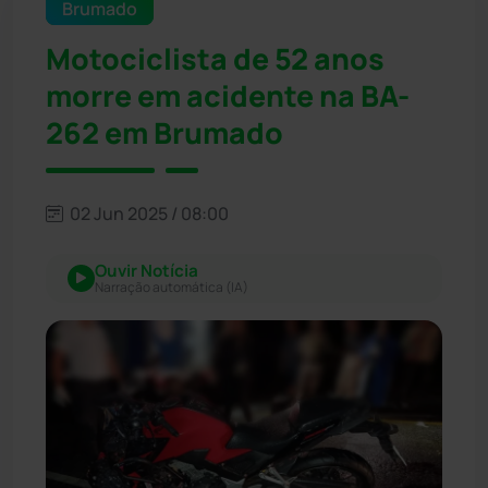
Brumado
Motociclista de 52 anos
morre em acidente na BA-
262 em Brumado
02 Jun 2025 / 08:00
Ouvir Notícia
Narração automática (IA)