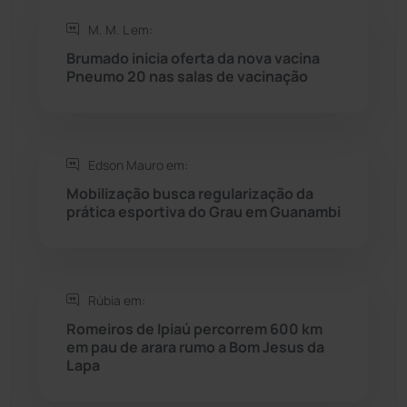
Rio do Antônio
(203)
M. M. L em:
Brumado inicia oferta da nova vacina
Rio do Pires
(98)
Pneumo 20 nas salas de vacinação
Saúde
(2427)
Edson Mauro em:
Seabra
(50)
Mobilização busca regularização da
prática esportiva do Grau em Guanambi
Sebastião Laranjeiras
(96)
Sítio do Mato
(42)
Rúbia em:
Sudoeste Baiano
(1530)
Romeiros de Ipiaú percorrem 600 km
em pau de arara rumo a Bom Jesus da
Lapa
Tanhaçu
(426)