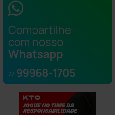
Compartilhe
com nosso
Whatsapp
99968-1705
77