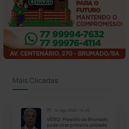
Ibipitanga
(116)
Ibitiara
(32)
Igaporã
(218)
Ituaçu
(256)
Iuiu
(173)
Mais Clicadas
Jacaraci
(97)
Jequié
(314)
04 Ago 2026 / 14:45
VÍDEO: Presídio de Brumado
pode virar primeira unidade
Jussiape
(97)