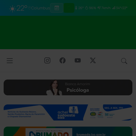
☀️
22°
Columbus
26°
96%
7km/h
34°/22°