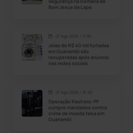
segurança na Romaria de
Malhada
(82)
Bom Jesus da Lapa
Malhada de Pedras
(508)
Matina
(71)
07 Ago 2026 / 11:00
Joias de R$ 40 mil furtadas
em Guanambi são
Mortugaba
(31)
recuperadas após anúncio
nas redes sociais
Mundo
(438)
Oliveira dos Brejinhos
(67)
07 Ago 2026 / 16:50
Operação Rastreio: PF
Palmas de Monte Alto
(266)
cumpre mandados contra
crime de moeda falsa em
Paramirim
(342)
Guanambi