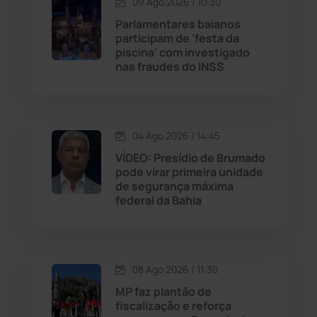
09 Ago 2026 / 10:30
Jequié
(314)
Parlamentares baianos
participam de 'festa da
piscina' com investigado
Jussiape
(98)
nas fraudes do INSS
Justiça
(1471)
Lagoa Real
(182)
04 Ago 2026 / 14:45
VÍDEO: Presídio de Brumado
Licínio de Almeida
(118)
pode virar primeira unidade
de segurança máxima
federal da Bahia
Livramento de Nossa...
(1339)
Macaúbas
(715)
08 Ago 2026 / 11:30
Maetinga
(101)
MP faz plantão de
fiscalização e reforça