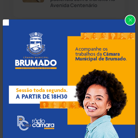
Avenida Centenário
Caraíbas
(103)
Carinhanha
(300)
09 Ago 2026 / 19:55
Homem é preso por
Caturama
(65)
estupro de vulnerável e
violência sexual em
Juazeiro
Chapada Diamantina
(430)
Condeúba
(133)
09 Ago 2026 / 19:50
Contendas do Sincorá
(79)
Homem esfaqueia rival, é
cercado por multidão e
Cordeiros
(49)
acaba preso em Ribeirão do
Largo
Dom Basílio
(391)