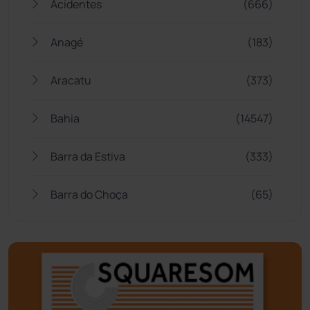
Acidentes
(666)
Anagé
(183)
Aracatu
(373)
Bahia
(14547)
Barra da Estiva
(333)
Barra do Choça
(65)
Belo Campo
(57)
Bom Jesus da Lapa
(510)
Boquira
(152)