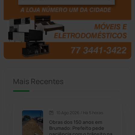
Botuporã
(73)
Brasil
(7681)
Brumado
(31966)
Caculé
(697)
Mais Recentes
Caetanos
(47)
Caetité
(1504)
10 Ago 2026 / Há 5 horas
Candiba
(157)
Obras dos 150 anos em
Brumado: Prefeito pede
Cândido Sales
(121)
paciência com o trânsito na