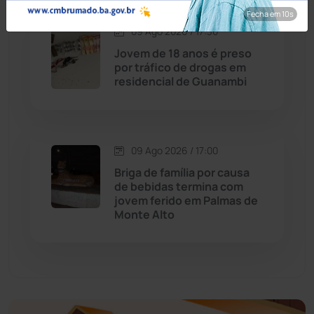
Fecha em 8s
Economia
(1236)
09 Ago 2026 / 17:30
Jovem de 18 anos é preso
Educação
(232)
por tráfico de drogas em
residencial de Guanambi
Érico Cardoso
(82)
Esportes
(522)
09 Ago 2026 / 17:00
Briga de família por causa
Eventos
(24)
de bebidas termina com
jovem ferido em Palmas de
Monte Alto
Feira da Mata
(23)
Guajeru
(130)
Guanambi
(3503)