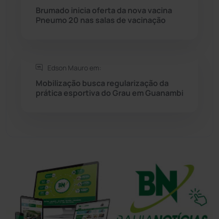
Brumado inicia oferta da nova vacina
Pneumo 20 nas salas de vacinação
Tanhaçu
(427)
Tanque Novo
(126)
Edson Mauro em:
Tecnologia
(12)
Mobilização busca regularização da
prática esportiva do Grau em Guanambi
Urandi
(158)
Vitória da Conquista
(2517)