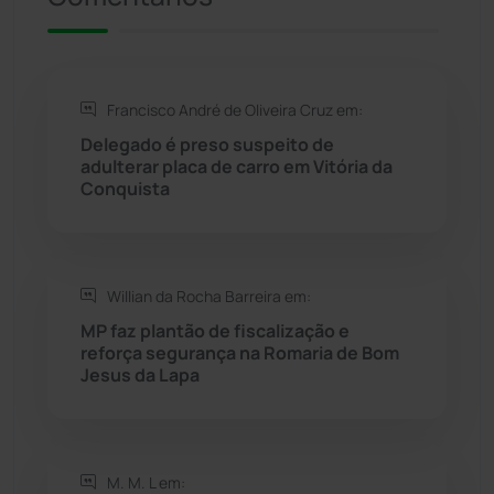
Rio de Contas
(411)
Francisco André de Oliveira Cruz em:
Rio do Antônio
(203)
Delegado é preso suspeito de
adulterar placa de carro em Vitória da
Rio do Pires
(98)
Conquista
Saúde
(2430)
Willian da Rocha Barreira em:
Seabra
(51)
MP faz plantão de fiscalização e
reforça segurança na Romaria de Bom
Sebastião Laranjeiras
(96)
Jesus da Lapa
Sítio do Mato
(42)
Sudoeste Baiano
(1531)
M. M. L em: