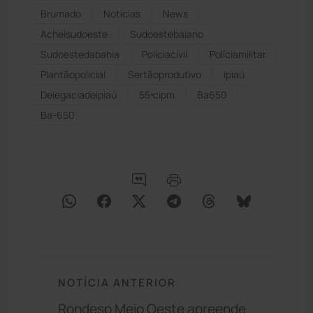
Brumado
Notícias
News
Acheisudoeste
Sudoestebaiano
Sudoestedabahia
Políciacivil
Políciamilitar
Plantãopolicial
Sertãoprodutivo
Ipiaú
Delegaciadeipiaú
55ªcipm
Ba650
Ba-650
NOTÍCIA ANTERIOR
Rondesp Meio Oeste apreende