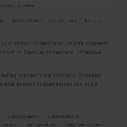
pp/Achei Sudoeste
ulher apresentou nervosismo, o que levou à
vólucro escondido dentro de um sofá, contendo
e cocaína, 3 pedras da mesma substância e
a Regional de Polícia do Interior (Coorpin),
terial apreendido para as medidas legais
Sudoestebaiano
Sudoestedabahia
ãopolicial
Sertãoprodutivo
Delegaciadebrumado