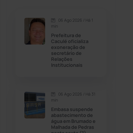
Caetanos
(47)
Caetité
(1504)
06 Ago 2026 / Há 1
min
Candiba
(157)
Prefeitura de
Caculé oficializa
exoneração de
Cândido Sales
(120)
secretário de
Relações
Institucionais
Caraíbas
(103)
Carinhanha
(299)
06 Ago 2026 / Há 31
Caturama
(65)
min
Embasa suspende
abastecimento de
Chapada Diamantina
(430)
água em Brumado e
Malhada de Pedras
Condeúba
(133)