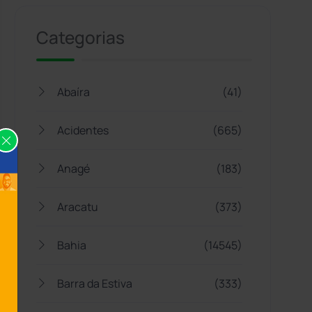
Categorias
Abaíra
(41)
Acidentes
(665)
Anagé
(183)
Aracatu
(373)
Bahia
(14545)
Barra da Estiva
(333)