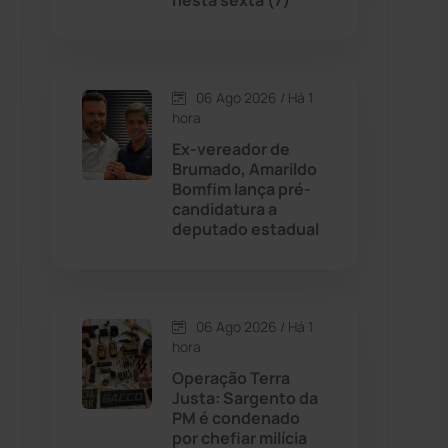
nesta sexta (7)
Contendas do Sincorá
(79)
06 Ago 2026 / Há 1
Cordeiros
(49)
hora
Ex-vereador de
Dom Basílio
(391)
Brumado, Amarildo
Bomfim lança pré-
candidatura a
Economia
(1235)
deputado estadual
Educação
(232)
Érico Cardoso
(82)
06 Ago 2026 / Há 1
hora
Operação Terra
Esportes
(522)
Justa: Sargento da
PM é condenado
Eventos
(24)
por chefiar milícia