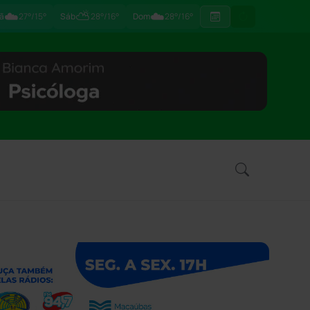
☁️
⛅
☁️
ã
27°/15°
Sáb
28°/16°
Dom
28°/16°