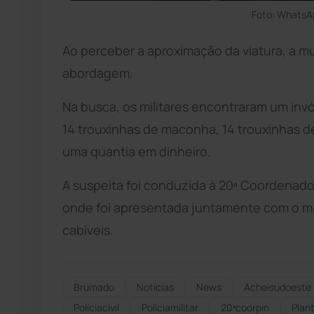
Foto: WhatsA
Ao perceber a aproximação da viatura, a m
abordagem.
Na busca, os militares encontraram um in
14 trouxinhas de maconha, 14 trouxinhas d
uma quantia em dinheiro.
A suspeita foi conduzida à 20ª Coordenadori
onde foi apresentada juntamente com o ma
cabíveis.
Brumado
Notícias
News
Acheisudoeste
Políciacivil
Políciamilitar
20ªcoorpin
Plant