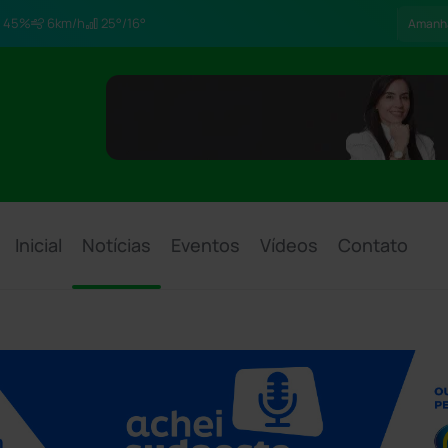
45%
6km/h
25°/16°
Amanh
Inicial
Notícias
Eventos
Vídeos
Contato