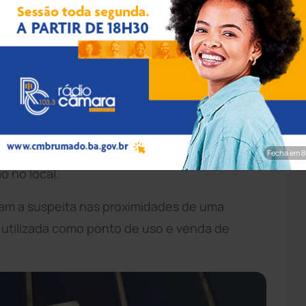
pp/Achei Sudoeste
olícia Militar
(BPM) prendeu uma mulher de
áfico de drogas na Praça João Romão, no
hei Sudoeste, a ação ocorreu após denúncias
Fecha em 7
 no local.
aram a suspeita nas proximidades de uma
 utilizada como ponto de uso e venda de