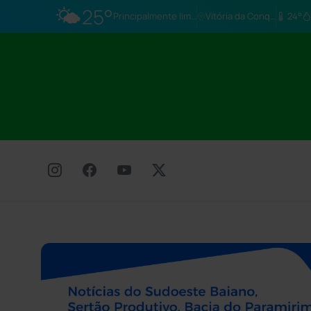
🌤️
25°
Principalmente limpo
Vitória da Conq…
24°