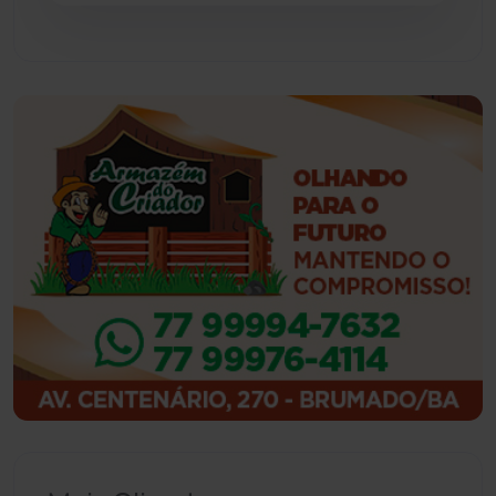
Guajeru
(130)
Guanambi
(3494)
Ibiassucê
(167)
Ibicoara
(220)
Ibipitanga
(116)
Ibitiara
(32)
Igaporã
(218)
Ituaçu
(256)