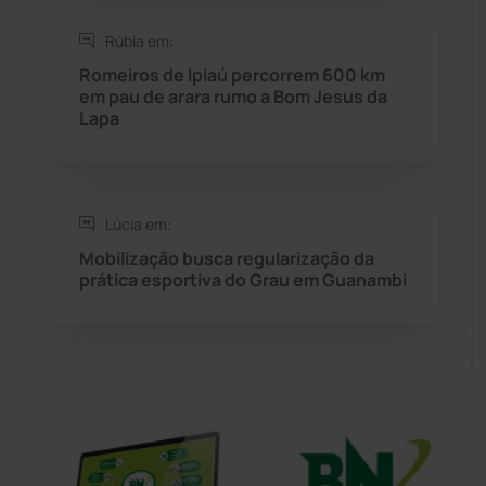
Sebastião Laranjeiras
(96)
Rúbia em:
Sítio do Mato
(42)
Romeiros de Ipiaú percorrem 600 km
em pau de arara rumo a Bom Jesus da
Lapa
Sudoeste Baiano
(1530)
Tanhaçu
(426)
Lúcia em:
Tanque Novo
(126)
Mobilização busca regularização da
prática esportiva do Grau em Guanambi
Tecnologia
(12)
Urandi
(156)
Vitória da Conquista
(2513)