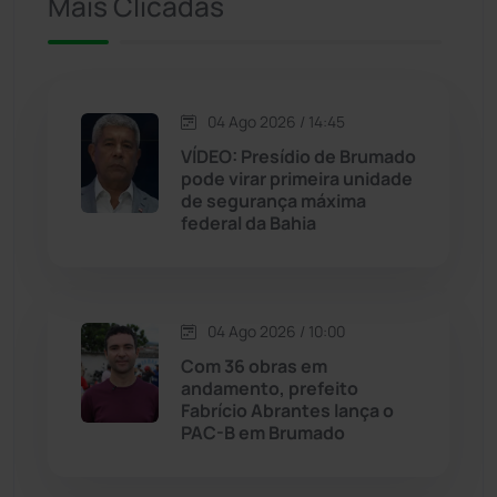
Mais Clicadas
Iuiu
(173)
Jacaraci
(97)
04 Ago 2026 / 14:45
VÍDEO: Presídio de Brumado
Jequié
(313)
pode virar primeira unidade
de segurança máxima
federal da Bahia
Jussiape
(97)
Justiça
(1466)
04 Ago 2026 / 10:00
Lagoa Real
(182)
Com 36 obras em
andamento, prefeito
Licínio de Almeida
(118)
Fabrício Abrantes lança o
PAC-B em Brumado
Livramento de Nossa...
(1338)