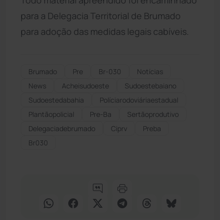
para a Delegacia Territorial de Brumado
para adoção das medidas legais cabíveis.
Brumado
Pre
Br-030
Notícias
News
Acheisudoeste
Sudoestebaiano
Sudoestedabahia
Políciarodoviáriaestadual
Plantãopolicial
Pre-Ba
Sertãoprodutivo
Delegaciadebrumado
Ciprv
Preba
Br030