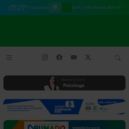
⛅
23°
Columbus
27°
94%
4km/h
31°/23°