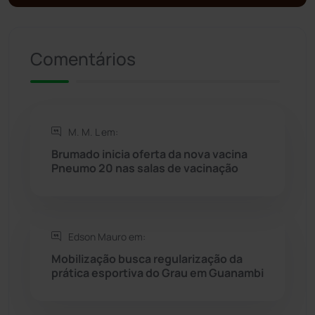
Política
(03)
Presidente Jânio Qu...
(125)
Comentários
Riacho de Santana
(309)
Rio de Contas
(410)
M. M. L em:
Brumado inicia oferta da nova vacina
Rio do Antônio
(203)
Pneumo 20 nas salas de vacinação
Rio do Pires
(98)
Edson Mauro em:
Saúde
(2427)
Mobilização busca regularização da
prática esportiva do Grau em Guanambi
Seabra
(50)