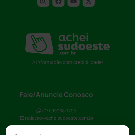
A informação com credibilidade!
Fale/Anuncie Conosco
(77) 99968-1705
redacao@acheisudoeste.com.br