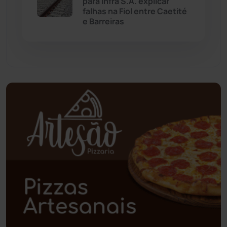
para Infra S.A. explicar
Palmas de Monte Alto
(260)
falhas na Fiol entre Caetité
e Barreiras
Paramirim
(342)
Pindaí
(103)
Piripá
(90)
Planalto
(59)
Poções
(182)
Polícia Civil
(57)
Polícia Militar
(27)