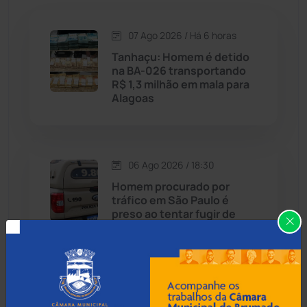
Caetité
(1504)
07 Ago 2026 / Há 6 horas
Candiba
(157)
Tanhaçu: Homem é detido
na BA-026 transportando
Cândido Sales
(121)
R$ 1,3 milhão em mala para
Alagoas
Caraíbas
(103)
Carinhanha
(299)
06 Ago 2026 / 18:30
Homem procurado por
Caturama
(65)
tráfico em São Paulo é
preso ao tentar fugir de
ônibus em Cândido Sales
Chapada Diamantina
(430)
Condeúba
(133)
06 Ago 2026 / 18:00
Contendas do Sincorá
(79)