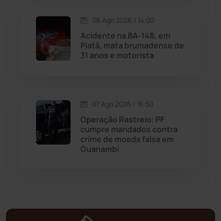
Matina
(71)
06 Ago 2026 / 14:00
Acidente na BA-148, em
Mortugaba
(31)
Piatã, mata brumadense de
31 anos e motorista
Mundo
(437)
Oliveira dos Brejinhos
(67)
07 Ago 2026 / 16:50
Palmas de Monte Alto
(262)
Operação Rastreio: PF
cumpre mandados contra
crime de moeda falsa em
Paramirim
(342)
Guanambi
Pindaí
(103)
Piripá
(90)