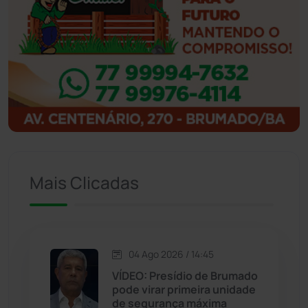
Ibipitanga
(116)
Ibitiara
(32)
Igaporã
(218)
Ituaçu
(256)
Iuiu
(173)
Mais Clicadas
Jacaraci
(97)
Jequié
(314)
04 Ago 2026 / 14:45
VÍDEO: Presídio de Brumado
pode virar primeira unidade
Jussiape
(98)
de segurança máxima