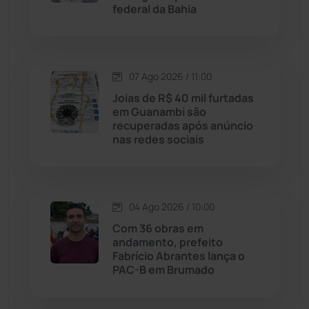
federal da Bahia
Justiça
(1470)
Lagoa Real
(182)
07 Ago 2026 / 11:00
Licínio de Almeida
(118)
Joias de R$ 40 mil furtadas
em Guanambi são
recuperadas após anúncio
Livramento de Nossa...
(1338)
nas redes sociais
Macaúbas
(715)
04 Ago 2026 / 10:00
Maetinga
(101)
Com 36 obras em
andamento, prefeito
Malhada
(82)
Fabrício Abrantes lança o
PAC-B em Brumado
Malhada de Pedras
(508)