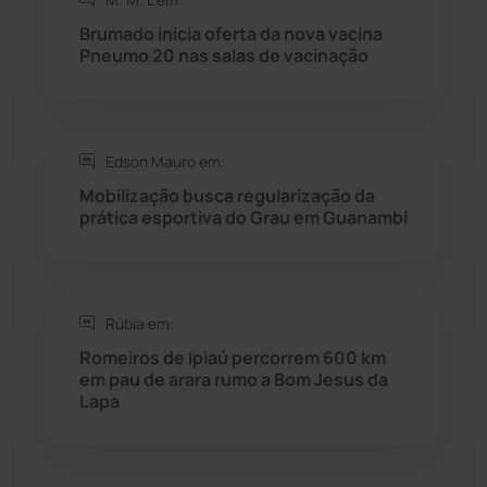
Rio do Antônio
(203)
Brumado inicia oferta da nova vacina
Pneumo 20 nas salas de vacinação
Rio do Pires
(98)
Saúde
(2429)
Edson Mauro em:
Seabra
(50)
Mobilização busca regularização da
prática esportiva do Grau em Guanambi
Sebastião Laranjeiras
(96)
Sítio do Mato
(42)
Rúbia em:
Romeiros de Ipiaú percorrem 600 km
Sudoeste Baiano
(1530)
em pau de arara rumo a Bom Jesus da
Lapa
Tanhaçu
(426)
Tanque Novo
(126)