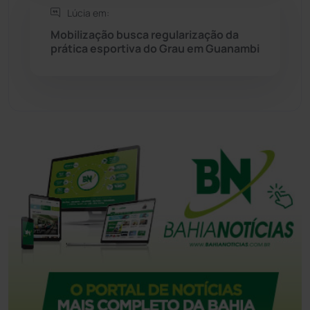
Lúcia em:
Mobilização busca regularização da
Tecnologia
(12)
prática esportiva do Grau em Guanambi
Urandi
(157)
Vitória da Conquista
(2514)