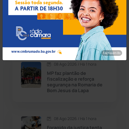
08 Ago 2026 / Há 59 min
Caturama
(65)
Educação de Macaúbas
comemora feito histórico
com melhor resultado de
Chapada Diamantina
(430)
sua série no Ideb
Condeúba
(133)
Fecha em 7s
Contendas do Sincorá
(79)
08 Ago 2026 / Há 1 hora
MP faz plantão de
Cordeiros
(49)
fiscalização e reforça
segurança na Romaria de
Bom Jesus da Lapa
Dom Basílio
(391)
Economia
(1235)
08 Ago 2026 / Há 1 hora
Educação
(232)
Foragido da justiça tenta