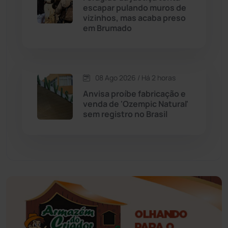
escapar pulando muros de
vizinhos, mas acaba preso
Érico Cardoso
(82)
em Brumado
Esportes
(522)
08 Ago 2026 / Há 2 horas
Eventos
(24)
Anvisa proíbe fabricação e
venda de 'Ozempic Natural'
Feira da Mata
(23)
sem registro no Brasil
Guajeru
(130)
Guanambi
(3498)
Ibiassucê
(167)
Ibicoara
(221)