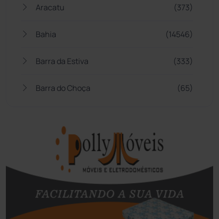
Aracatu
(373)
Bahia
(14546)
Barra da Estiva
(333)
Barra do Choça
(65)
Belo Campo
(57)
Bom Jesus da Lapa
(509)
Boquira
(152)
Botuporã
(72)