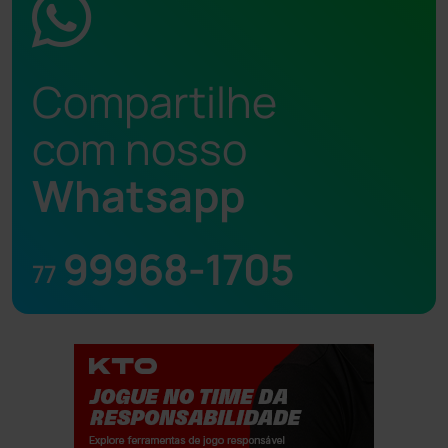
Compartilhe
com nosso
Whatsapp
99968-1705
77