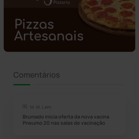
Polícia Civil
(59)
Polícia Militar
(27)
Política
(03)
Presidente Jânio Qu...
(125)
Comentários
Riacho de Santana
(309)
Rio de Contas
(411)
M. M. L em:
Rio do Antônio
(203)
Brumado inicia oferta da nova vacina
Pneumo 20 nas salas de vacinação
Rio do Pires
(98)