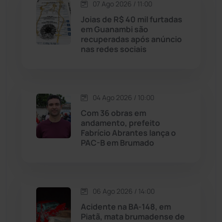
Lagoa Real
(182)
07 Ago 2026 / 11:00
Joias de R$ 40 mil furtadas
Licínio de Almeida
(118)
em Guanambi são
recuperadas após anúncio
nas redes sociais
Livramento de Nossa...
(1338)
Macaúbas
(715)
04 Ago 2026 / 10:00
Maetinga
(101)
Com 36 obras em
andamento, prefeito
Fabrício Abrantes lança o
Malhada
(82)
PAC-B em Brumado
Malhada de Pedras
(508)
Matina
(71)
06 Ago 2026 / 14:00
Acidente na BA-148, em
Piatã, mata brumadense de
Mortugaba
(31)