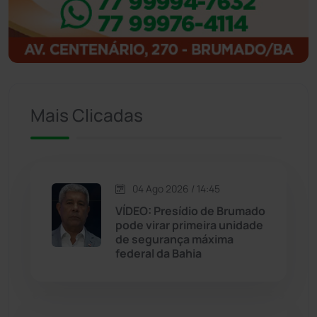
Ibitiara
(32)
Igaporã
(218)
Ituaçu
(256)
Mais Clicadas
Iuiu
(173)
Jacaraci
(97)
04 Ago 2026 / 14:45
Jequié
(314)
VÍDEO: Presídio de Brumado
pode virar primeira unidade
de segurança máxima
Jussiape
(98)
federal da Bahia
Justiça
(1470)