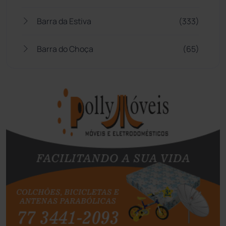
Barra da Estiva
(333)
Barra do Choça
(65)
Belo Campo
(57)
Bom Jesus da Lapa
(509)
Boquira
(152)
Botuporã
(72)
Brasil
(7680)
Brumado
(31962)