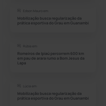
Saúde
(2429)
Edson Mauro em:
Mobilização busca regularização da
Seabra
(51)
prática esportiva do Grau em Guanambi
Sebastião Laranjeiras
(96)
Rúbia em:
Sítio do Mato
(42)
Romeiros de Ipiaú percorrem 600 km
em pau de arara rumo a Bom Jesus da
Sudoeste Baiano
(1530)
Lapa
Tanhaçu
(426)
Tanque Novo
(126)
Lúcia em:
Mobilização busca regularização da
prática esportiva do Grau em Guanambi
Tecnologia
(12)