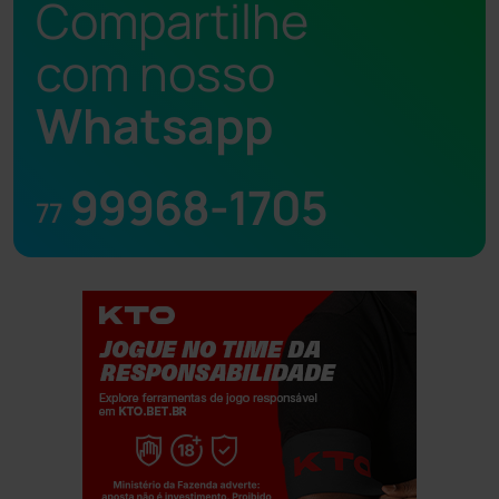
Compartilhe
com nosso
Whatsapp
99968-1705
77