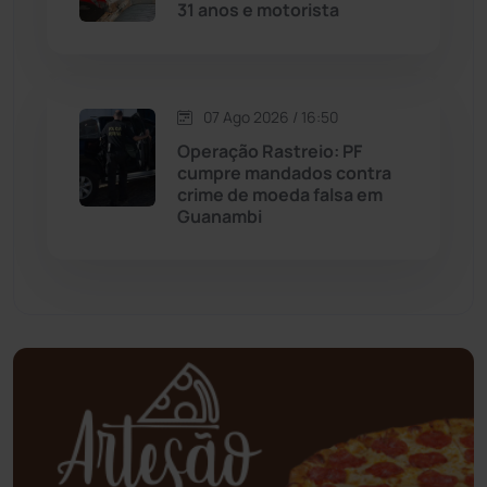
31 anos e motorista
Mundo
(437)
Oliveira dos Brejinhos
(67)
07 Ago 2026 / 16:50
Operação Rastreio: PF
Palmas de Monte Alto
(263)
cumpre mandados contra
crime de moeda falsa em
Guanambi
Paramirim
(342)
Pindaí
(103)
Piripá
(90)
Planalto
(59)
Poções
(182)