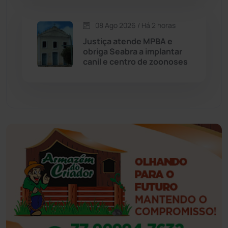
Esportes
(522)
08 Ago 2026 / Há 2 horas
Eventos
(24)
Justiça atende MPBA e
obriga Seabra a implantar
canil e centro de zoonoses
Feira da Mata
(23)
Guajeru
(130)
Guanambi
(3499)
Ibiassucê
(167)
Ibicoara
(221)
Ibipitanga
(116)