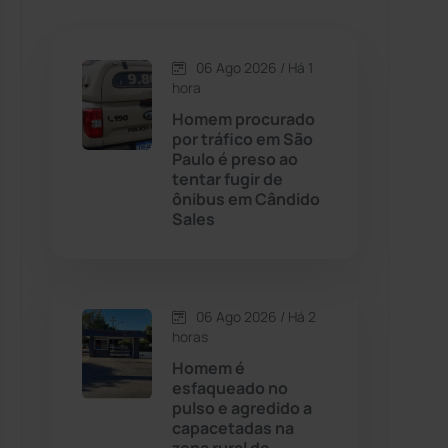
Caetanos
(47)
Caetité
(1504)
06 Ago 2026 / Há 1
hora
Candiba
(157)
Homem procurado
por tráfico em São
Paulo é preso ao
Cândido Sales
(121)
tentar fugir de
ônibus em Cândido
Sales
Caraíbas
(103)
Carinhanha
(299)
06 Ago 2026 / Há 2
Caturama
(65)
horas
Homem é
esfaqueado no
Chapada Diamantina
(430)
pulso e agredido a
capacetadas na
Condeúba
(133)