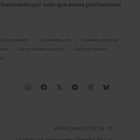
hecimento por tudo que esses profissionais
Acheisudoeste
Sudoestebaiano
Sudoestedabahia
mado
Secretariadeeducação
Sertãoprodutivo
io
PRÓXIMA NOTÍCIA