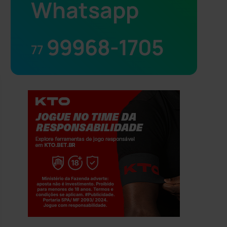
Whatsapp
99968-1705
77
Jogue com responsabilidade. 18+