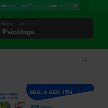
☁️
⛅
☁️
ã
26°/15°
Sáb
28°/16°
Dom
28°/17°