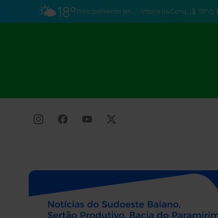
🌤️
18°
Principalmente limpo
Vitória da Conq…
19°