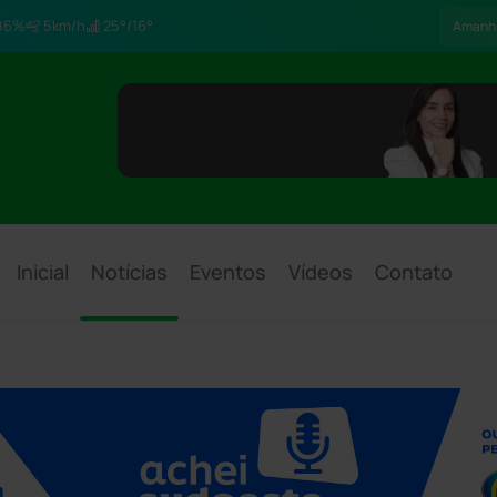
86%
5km/h
25°/16°
Amanh
Inicial
Notícias
Eventos
Vídeos
Contato