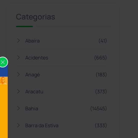
Categorias
Abaíra
(41)
Acidentes
(665)
Anagé
(183)
Aracatu
(373)
Bahia
(14545)
Barra da Estiva
(333)