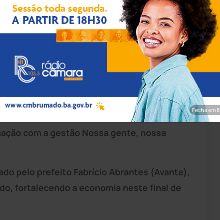
rim/Achei Sudoeste
vés da Secretaria de
Educação
(Semed),
) a folha de pagamento e o rateio no valor de
ducação básica.
Fecha em 7
mação com a gestão Nossa gente, nossa
ado pelo prefeito Fabrício Abrantes (Avante),
do, fortalecendo a economia neste final de