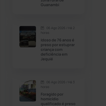
zona rural de
Guanambi
Contendas do Sincorá
(79)
Cordeiros
(49)
06 Ago 2026 / Há 2
horas
Dom Basílio
(391)
Idoso de 76 anos é
preso por estuprar
criança com
Economia
(1235)
deficiência em
Jequié
Educação
(232)
Érico Cardoso
(82)
06 Ago 2026 / Há 3
horas
Esportes
(522)
Foragido por
homicídio
Eventos
(24)
qualificado é preso