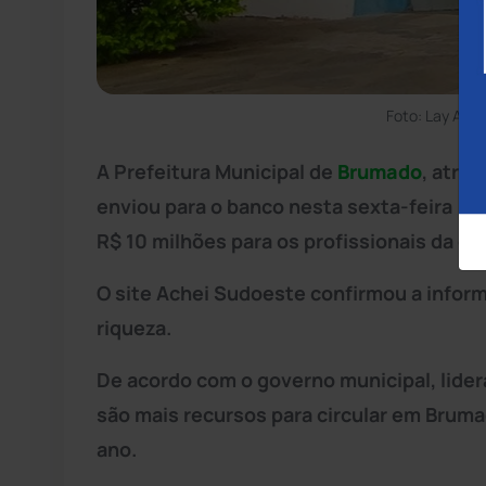
Foto: Lay Amo
A Prefeitura Municipal de
Brumado
, atra
enviou para o banco nesta sexta-feira (14
R$ 10 milhões para os profissionais da e
O site Achei Sudoeste confirmou a infor
riqueza.
De acordo com o governo municipal, lider
são mais recursos para circular em Bruma
ano.