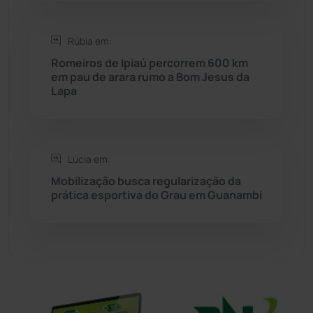
Sítio do Mato
(42)
Rúbia em:
Sudoeste Baiano
(1530)
Romeiros de Ipiaú percorrem 600 km
em pau de arara rumo a Bom Jesus da
Lapa
Tanhaçu
(426)
Tanque Novo
(126)
Lúcia em:
Tecnologia
(12)
Mobilização busca regularização da
prática esportiva do Grau em Guanambi
Urandi
(157)
Vitória da Conquista
(2514)