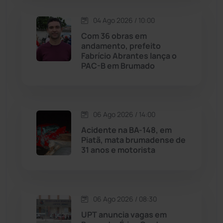
04 Ago 2026 / 10:00
Maetinga
(101)
Com 36 obras em
andamento, prefeito
Malhada
(82)
Fabrício Abrantes lança o
PAC-B em Brumado
Malhada de Pedras
(508)
Matina
(71)
06 Ago 2026 / 14:00
Acidente na BA-148, em
Mortugaba
(31)
Piatã, mata brumadense de
31 anos e motorista
Mundo
(437)
Oliveira dos Brejinhos
(67)
06 Ago 2026 / 08:30
Palmas de Monte Alto
(261)
UPT anuncia vagas em