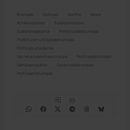
Brumado
Notícias
Seinfra
News
Acheisudoeste
Sudoestebaiano
Sudoestedabahia
Prefeituradebrumado
Prefeituramunicipaldebrumado
Políticabrumadense
Secretariadeinfraestrutura
Políticadebrumado
Sertãoprodutivo
Governodebrumado
Políticaembrumado