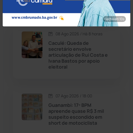
Cordeiros
(49)
magistério
Fecha em 8s
Dom Basílio
(391)
08 Ago 2026 / Há 8 horas
Economia
(1235)
Caculé: Queda de
secretário envolve
Educação
(232)
articulação de Rui Costa e
Ivana Bastos por apoio
eleitoral
Érico Cardoso
(82)
Esportes
(522)
07 Ago 2026 / 18:00
Eventos
(24)
Guanambi: 17º BPM
apreende quase R$ 3 mil
suspeito escondido em
Feira da Mata
(23)
short de motociclista