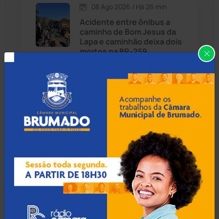
08 Ago 2026 / Há 26 min
Candiba
(157)
Acidente entre ônibus a
caminho de Bom Jesus da
Cândido Sales
(121)
Lapa e caminhão deixa dois
mortos na BR-259
Caraíbas
(103)
Carinhanha
(300)
08 Ago 2026 / Há 56 min
Policial militar reage a
Caturama
(65)
assalto e mata suspeito
com tiro em Salvador
Chapada Diamantina
(430)
Condeúba
(133)
08 Ago 2026 / Há 1 hora
TJBA nega recurso e obriga
Contendas do Sincorá
(79)
prefeitura de Jussiape a
pagar retroativo do piso do