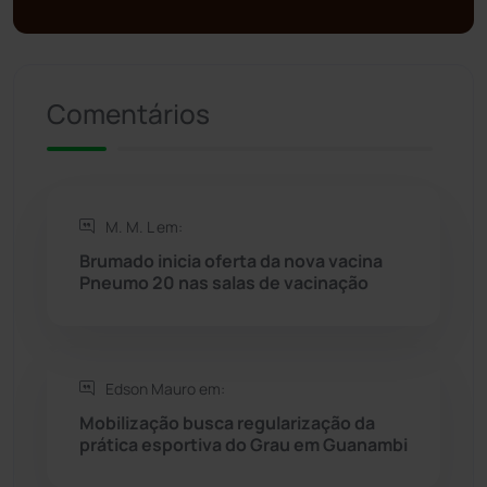
Presidente Jânio Qu...
(125)
Riacho de Santana
(309)
Comentários
Rio de Contas
(410)
Rio do Antônio
(203)
M. M. L em:
Brumado inicia oferta da nova vacina
Rio do Pires
(98)
Pneumo 20 nas salas de vacinação
Saúde
(2427)
Edson Mauro em:
Seabra
(50)
Mobilização busca regularização da
prática esportiva do Grau em Guanambi
Sebastião Laranjeiras
(96)