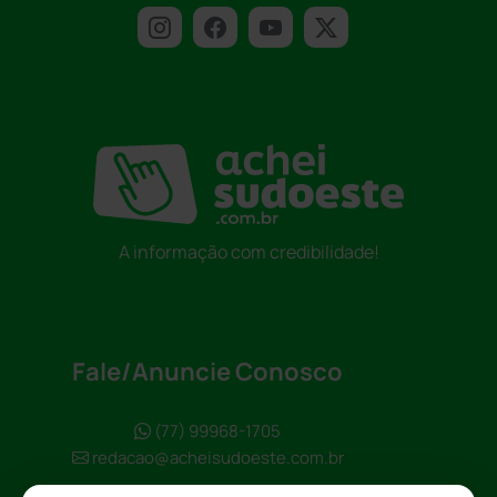
A informação com credibilidade!
Fale/Anuncie Conosco
(77) 99968-1705
redacao@acheisudoeste.com.br