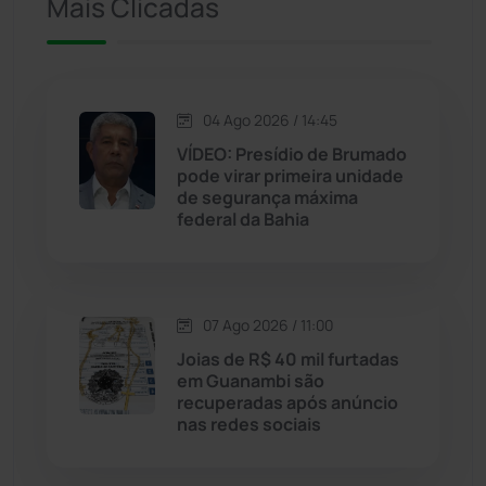
Mais Clicadas
Jacaraci
(97)
Jequié
(314)
04 Ago 2026 / 14:45
VÍDEO: Presídio de Brumado
pode virar primeira unidade
Jussiape
(98)
de segurança máxima
federal da Bahia
Justiça
(1470)
Lagoa Real
(182)
07 Ago 2026 / 11:00
Licínio de Almeida
(118)
Joias de R$ 40 mil furtadas
em Guanambi são
recuperadas após anúncio
Livramento de Nossa...
(1338)
nas redes sociais
Macaúbas
(714)