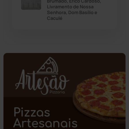
Brumado, Érico Cardoso,
Livramento de Nossa
Paramirim
(342)
Senhora, Dom Basílio e
Caculé
Pindaí
(103)
Piripá
(90)
Planalto
(59)
Poções
(182)
Polícia Civil
(58)
Polícia Militar
(27)
Política
(03)