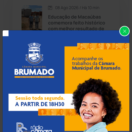
08 Ago 2026 / Há 10 min
Candiba
(157)
Educação de Macaúbas
comemora feito histórico
Cândido Sales
(121)
com melhor resultado de
sua série no Ideb
Caraíbas
(103)
Carinhanha
(300)
08 Ago 2026 / Há 40 min
MP faz plantão de
Caturama
(65)
fiscalização e reforça
segurança na Romaria de
Bom Jesus da Lapa
Chapada Diamantina
(430)
Condeúba
(133)
08 Ago 2026 / Há 1 hora
Contendas do Sincorá
(79)
Foragido da justiça tenta