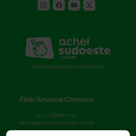
A informação com credibilidade!
Fale/Anuncie Conosco
(77) 99968-1705
redacao@acheisudoeste.com.br