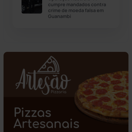
cumpre mandados contra
crime de moeda falsa em
Paramirim
(342)
Guanambi
Pindaí
(103)
Piripá
(90)
Planalto
(59)
Poções
(182)
Polícia Civil
(59)
Polícia Militar
(27)
Política
(03)