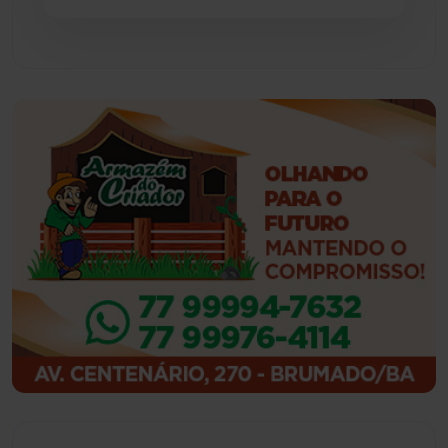
Guajeru
(130)
Guanambi
(3498)
Ibiassucê
(167)
Ibicoara
(221)
Ibipitanga
(116)
Ibitiara
(32)
Igaporã
(218)
Ituaçu
(256)