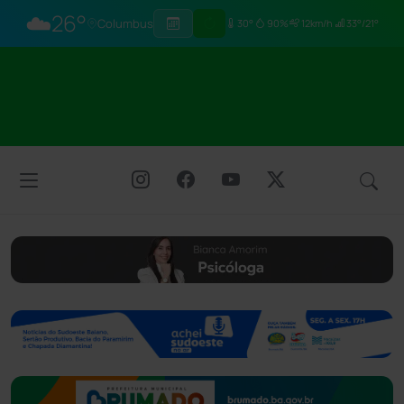
☁️
26°
Columbus
30°
90%
12km/h
33°/21°