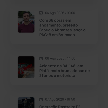
Macaúbas
(715)
04 Ago 2026 / 10:00
Maetinga
(101)
Com 36 obras em
andamento, prefeito
Malhada
(82)
Fabrício Abrantes lança o
PAC-B em Brumado
Malhada de Pedras
(508)
Matina
(71)
06 Ago 2026 / 14:00
Acidente na BA-148, em
Mortugaba
(31)
Piatã, mata brumadense de
31 anos e motorista
Mundo
(437)
Oliveira dos Brejinhos
(67)
07 Ago 2026 / 16:50
Palmas de Monte Alto
(262)
Operação Rastreio: PF