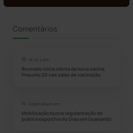
Presidente Jânio Qu...
(125)
Comentários
Riacho de Santana
(309)
Rio de Contas
(411)
M. M. L em:
Rio do Antônio
(203)
Brumado inicia oferta da nova vacina
Pneumo 20 nas salas de vacinação
Rio do Pires
(98)
Saúde
(2429)
Edson Mauro em:
Seabra
(50)
Mobilização busca regularização da
prática esportiva do Grau em Guanambi
Sebastião Laranjeiras
(96)