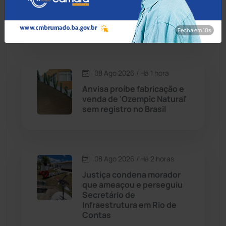
escapar pulando muros de
Cordeiros
(49)
vizinhos, mas acaba preso
em Brumado
Fecha em 8s
Dom Basílio
(391)
Economia
(1235)
08 Ago 2026 / Há 1 hora
Anvisa proíbe fabricação e
Educação
(232)
venda de 'Ozempic Natural'
sem registro no Brasil
Érico Cardoso
(82)
Esportes
(522)
08 Ago 2026 / Há 2 horas
Justiça condena morador
Eventos
(24)
que ameaçou e perseguiu
Secretário de
Infraestrutura em Rio de
Feira da Mata
(23)
Contas