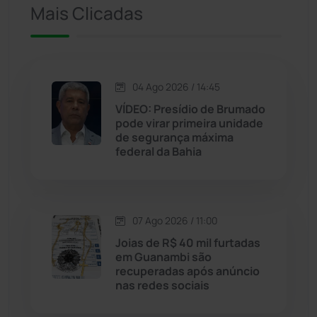
Iuiu
(173)
Mais Clicadas
Jacaraci
(97)
Jequié
(314)
04 Ago 2026 / 14:45
VÍDEO: Presídio de Brumado
pode virar primeira unidade
Jussiape
(98)
de segurança máxima
federal da Bahia
Justiça
(1470)
Lagoa Real
(182)
07 Ago 2026 / 11:00
Licínio de Almeida
(118)
Joias de R$ 40 mil furtadas
em Guanambi são
recuperadas após anúncio
Livramento de Nossa...
(1338)
nas redes sociais