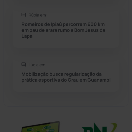
Sítio do Mato
(42)
Rúbia em:
Romeiros de Ipiaú percorrem 600 km
Sudoeste Baiano
(1530)
em pau de arara rumo a Bom Jesus da
Lapa
Tanhaçu
(426)
Tanque Novo
(126)
Lúcia em:
Mobilização busca regularização da
Tecnologia
(12)
prática esportiva do Grau em Guanambi
Urandi
(157)
Vitória da Conquista
(2514)