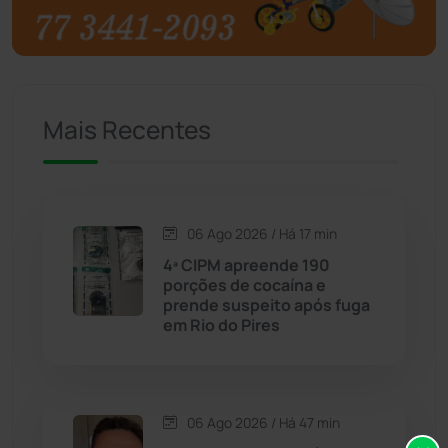
Brumado
(31955)
Caculé
(696)
Mais Recentes
Caetanos
(47)
Caetité
(1504)
06 Ago 2026 / Há 17 min
Candiba
(157)
4ª CIPM apreende 190
porções de cocaína e
Cândido Sales
(120)
prende suspeito após fuga
em Rio do Pires
Caraíbas
(103)
Carinhanha
(299)
06 Ago 2026 / Há 47 min