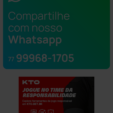
Compartilhe
com nosso
Whatsapp
99968-1705
77