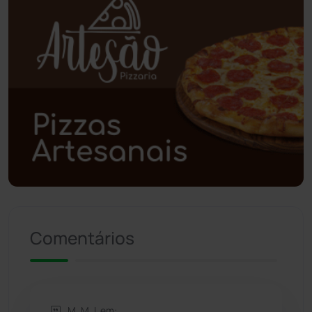
Poções
(182)
Polícia Civil
(57)
Polícia Militar
(27)
Política
(03)
Presidente Jânio Qu...
(125)
Riacho de Santana
(309)
Comentários
Rio de Contas
(410)
Rio do Antônio
(203)
M. M. L em: