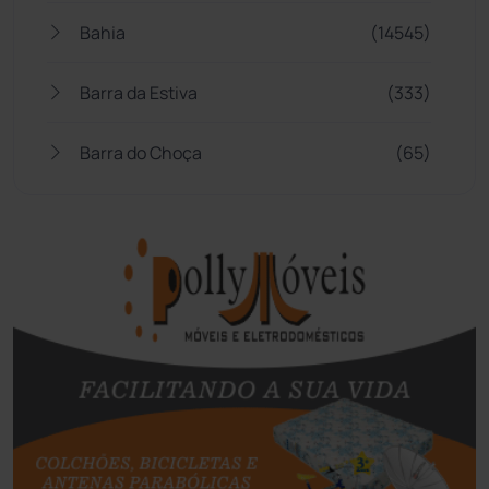
Bahia
(14545)
Barra da Estiva
(333)
Barra do Choça
(65)
Belo Campo
(57)
Bom Jesus da Lapa
(505)
Boquira
(152)
Botuporã
(72)
Brasil
(7679)