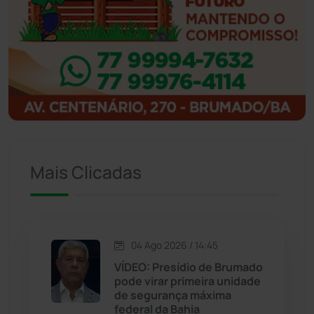
Ibitiara
(32)
Igaporã
(218)
Ituaçu
(256)
Iuiu
(173)
Mais Clicadas
Jacaraci
(97)
Jequié
(312)
04 Ago 2026 / 14:45
VÍDEO: Presídio de Brumado
Jussiape
(97)
pode virar primeira unidade
de segurança máxima
Justiça
(1466)
federal da Bahia