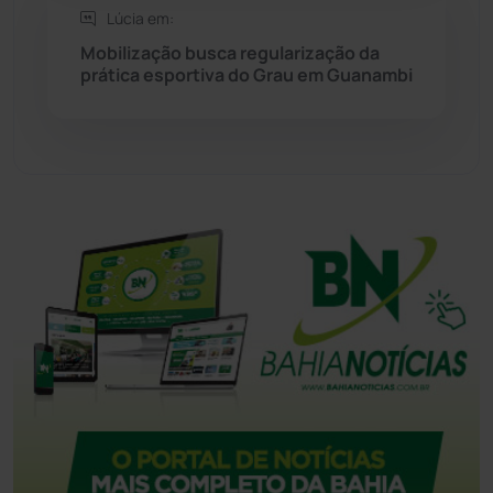
Tecnologia
(12)
Lúcia em:
Mobilização busca regularização da
prática esportiva do Grau em Guanambi
Urandi
(156)
Vitória da Conquista
(2513)