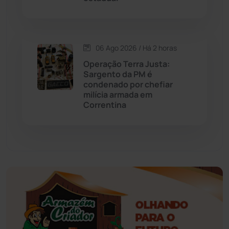
Érico Cardoso
(82)
Esportes
(522)
06 Ago 2026 / Há 2 horas
Eventos
(24)
Operação Terra Justa:
Sargento da PM é
condenado por chefiar
Feira da Mata
(23)
milícia armada em
Correntina
Guajeru
(130)
Guanambi
(3492)
Ibiassucê
(167)
Ibicoara
(220)
Ibipitanga
(116)