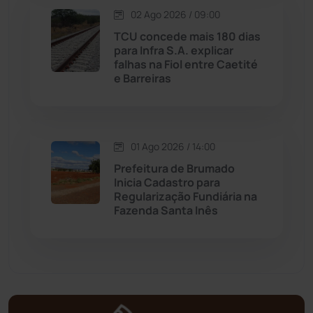
02 Ago 2026 / 09:00
Mortugaba
(31)
TCU concede mais 180 dias
para Infra S.A. explicar
falhas na Fiol entre Caetité
Mundo
(436)
e Barreiras
Oliveira dos Brejinhos
(67)
Palmas de Monte Alto
(260)
01 Ago 2026 / 14:00
Prefeitura de Brumado
Paramirim
(342)
Inicia Cadastro para
Regularização Fundiária na
Fazenda Santa Inês
Pindaí
(103)
Piripá
(90)
Planalto
(59)