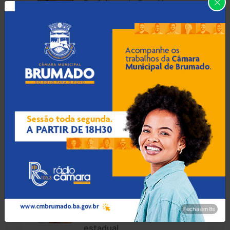
Prefeitura de Caculé
Caturama
(65)
oficializa exoneração de
secretário de Relações
Institucionais
Chapada Diamantina
(430)
Condeúba
(133)
06 Ago 2026 / Há 1 hora
Contendas do Sincorá
(79)
Embasa suspende
abastecimento de água em
Cordeiros
(49)
Brumado e Malhada de
Pedras nesta sexta (7)
Dom Basílio
(391)
Economia
(1235)
06 Ago 2026 / Há 1 hora
Ex-vereador de Brumado,
Educação
(232)
Amarildo Bomfim lança pré-
Fecha em 7s
candidatura a deputado
estadual