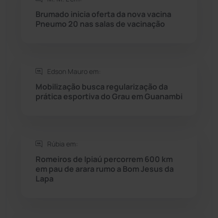
Rio do Pires
(98)
Brumado inicia oferta da nova vacina
Pneumo 20 nas salas de vacinação
Saúde
(2427)
Seabra
(50)
Edson Mauro em:
Mobilização busca regularização da
Sebastião Laranjeiras
(96)
prática esportiva do Grau em Guanambi
Sítio do Mato
(42)
Sudoeste Baiano
(1530)
Rúbia em:
Romeiros de Ipiaú percorrem 600 km
em pau de arara rumo a Bom Jesus da
Tanhaçu
(425)
Lapa
Tanque Novo
(126)