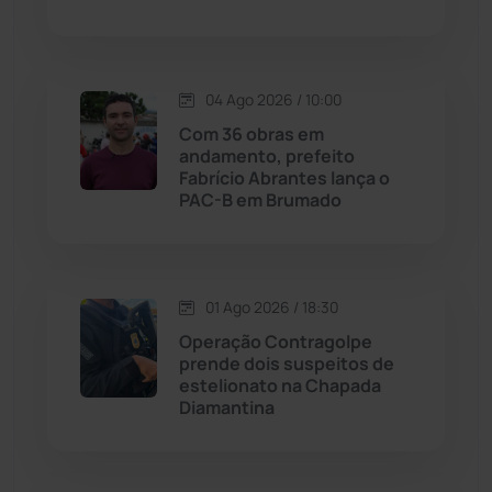
Lagoa Real
(182)
04 Ago 2026 / 10:00
Licínio de Almeida
(118)
Com 36 obras em
andamento, prefeito
Livramento de Nossa...
(1338)
Fabrício Abrantes lança o
PAC-B em Brumado
Macaúbas
(713)
Maetinga
(101)
01 Ago 2026 / 18:30
Operação Contragolpe
Malhada
(82)
prende dois suspeitos de
estelionato na Chapada
Diamantina
Malhada de Pedras
(507)
Matina
(71)