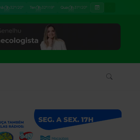
⛈
⛈
⛈
hã
32°/20°
Ter
32°/19°
Qua
31°/20°