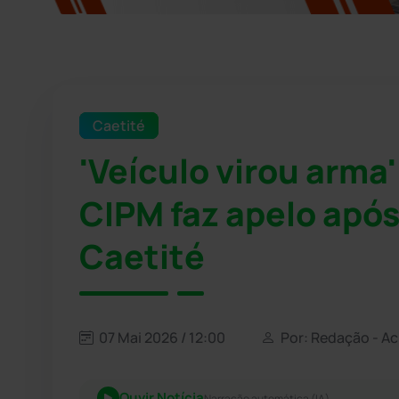
Caetité
'Veículo virou arma
CIPM faz apelo apó
Caetité
07 Mai 2026 / 12:00
Por: Redação - A
Ouvir Notícia
Narração automática (IA)