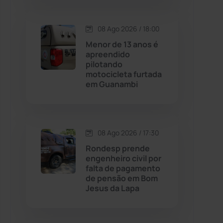
Contendas do Sincorá
(79)
08 Ago 2026 / 18:00
Menor de 13 anos é
Cordeiros
(49)
apreendido
pilotando
motocicleta furtada
Dom Basílio
(391)
em Guanambi
Economia
(1236)
08 Ago 2026 / 17:30
Educação
(232)
Rondesp prende
engenheiro civil por
Érico Cardoso
(82)
falta de pagamento
de pensão em Bom
Jesus da Lapa
Esportes
(522)
Eventos
(24)