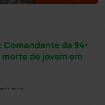
': Comandante da 94ª
s morte de jovem em
chei Sudoeste