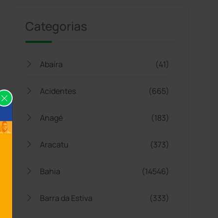
Categorias
Abaíra
(41)
Acidentes
(665)
Anagé
(183)
Aracatu
(373)
Bahia
(14546)
Barra da Estiva
(333)