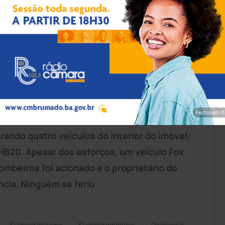
pp/Achei Sudoeste
as 15h30, a guarnição da 94ª Companhia
i acionada pela Central de Operações para
alizada na Avenida Waldick Soriano, em
ao site Achei Sudoeste, nNo local,
Fecha em 9
ulares já haviam iniciado os esforços para
irando quatro veículos do interior do imóvel:
B20. Apesar dos esforços, um veículo Fox
ombeiros foi acionado e o proprietário do
cia. Ninguém se feriu.
Sudoestebaiano
Sudoestedabahia
Políciacivil