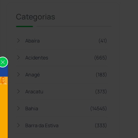
Categorias
Abaíra
(41)
Acidentes
(665)
Anagé
(183)
Aracatu
(373)
Bahia
(14545)
Barra da Estiva
(333)