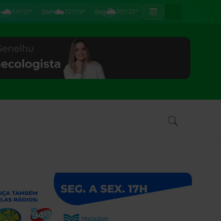
🌧
☁️
🌦
ã
34°/21°
Dom
32°/19°
Seg
33°/22°