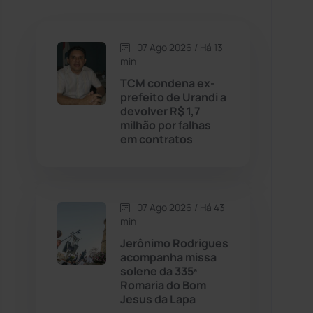
Caetanos
(47)
Caetité
(1504)
07 Ago 2026 / Há 13
min
Candiba
(157)
TCM condena ex-
prefeito de Urandi a
devolver R$ 1,7
Cândido Sales
(121)
milhão por falhas
em contratos
Caraíbas
(103)
Carinhanha
(299)
07 Ago 2026 / Há 43
min
Caturama
(65)
Jerônimo Rodrigues
acompanha missa
solene da 335ª
Chapada Diamantina
(430)
Romaria do Bom
Jesus da Lapa
Condeúba
(133)