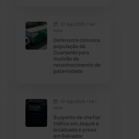
Contendas do Sincorá
(79)
07 Ago 2026 / Há 1
hora
Cordeiros
(49)
Defensora convoca
população de
Dom Basílio
(391)
Guanambi para
mutirão de
reconhecimento de
Economia
(1235)
paternidade
Educação
(232)
Érico Cardoso
(82)
07 Ago 2026 / Há 1
hora
Suspeito de chefiar
Esportes
(522)
tráfico em Jequié é
localizado e preso
Eventos
(24)
em Salvador