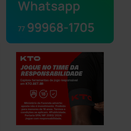
Whatsapp
99968-1705
77
Jogue com responsabilidade. 18+