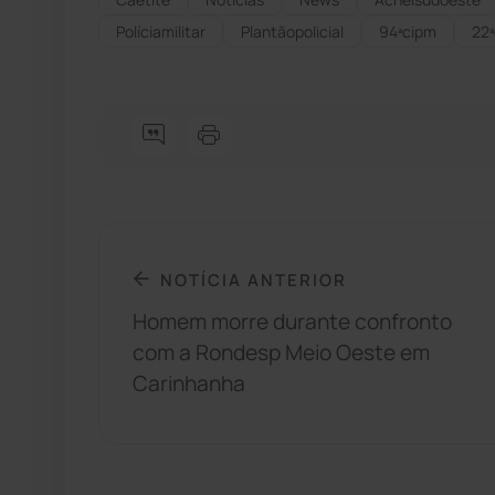
Políciamilitar
Plantãopolicial
94ªcipm
22ª
NOTÍCIA ANTERIOR
Homem morre durante confronto
com a Rondesp Meio Oeste em
Carinhanha