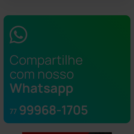
Compartilhe
com nosso
Whatsapp
99968-1705
77