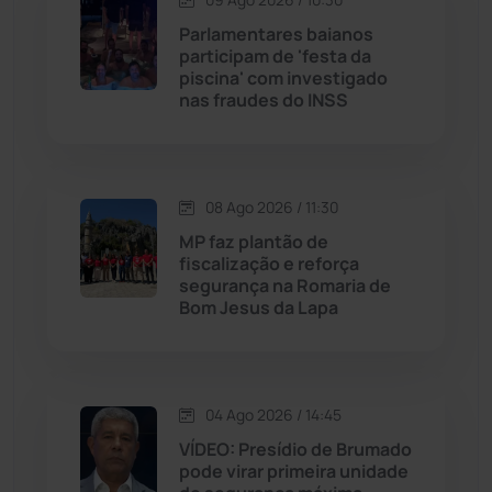
Jequié
(314)
Parlamentares baianos
participam de 'festa da
piscina' com investigado
Jussiape
(98)
nas fraudes do INSS
Justiça
(1471)
Lagoa Real
(182)
08 Ago 2026 / 11:30
MP faz plantão de
Licínio de Almeida
(118)
fiscalização e reforça
segurança na Romaria de
Bom Jesus da Lapa
Livramento de Nossa...
(1339)
Macaúbas
(715)
04 Ago 2026 / 14:45
Maetinga
(101)
VÍDEO: Presídio de Brumado
pode virar primeira unidade