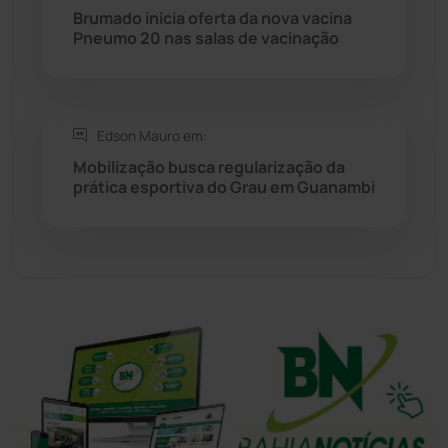
Brumado inicia oferta da nova vacina
Pneumo 20 nas salas de vacinação
Tanhaçu
(427)
Tanque Novo
(126)
Edson Mauro em:
Tecnologia
(12)
Mobilização busca regularização da
prática esportiva do Grau em Guanambi
Urandi
(158)
Vitória da Conquista
(2517)