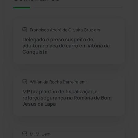
Rio de Contas
(411)
Francisco André de Oliveira Cruz em:
Rio do Antônio
(203)
Delegado é preso suspeito de
adulterar placa de carro em Vitória da
Rio do Pires
(98)
Conquista
Saúde
(2430)
Willian da Rocha Barreira em:
Seabra
(51)
MP faz plantão de fiscalização e
reforça segurança na Romaria de Bom
Sebastião Laranjeiras
(96)
Jesus da Lapa
Sítio do Mato
(42)
Sudoeste Baiano
(1531)
M. M. L em: