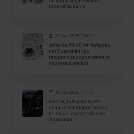
de segurança máxima
Malhada
(82)
federal da Bahia
Malhada de Pedras
(508)
Matina
(71)
07 Ago 2026 / 11:00
Joias de R$ 40 mil furtadas
em Guanambi são
Mortugaba
(31)
recuperadas após anúncio
nas redes sociais
Mundo
(438)
Oliveira dos Brejinhos
(67)
07 Ago 2026 / 16:50
Operação Rastreio: PF
Palmas de Monte Alto
(266)
cumpre mandados contra
crime de moeda falsa em
Paramirim
(342)
Guanambi