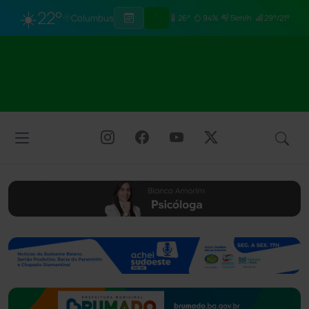
☀️
22°
Columbus
26°
94%
5km/h
29°/21°