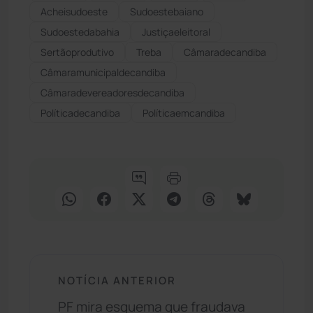
Acheisudoeste
Sudoestebaiano
Sudoestedabahia
Justiçaeleitoral
Sertãoprodutivo
Treba
Câmaradecandiba
Câmaramunicipaldecandiba
Câmaradevereadoresdecandiba
Políticadecandiba
Políticaemcandiba
NOTÍCIA ANTERIOR
PF mira esquema que fraudava