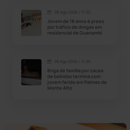
Economia
(1236)
09 Ago 2026 / 17:30
Jovem de 18 anos é preso
Educação
(232)
por tráfico de drogas em
residencial de Guanambi
Érico Cardoso
(82)
Esportes
(522)
09 Ago 2026 / 17:00
Briga de família por causa
Eventos
(24)
de bebidas termina com
jovem ferido em Palmas de
Monte Alto
Feira da Mata
(23)
Guajeru
(130)
Guanambi
(3503)