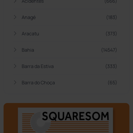
Acidentes
(666)
Anagé
(183)
Aracatu
(373)
Bahia
(14547)
Barra da Estiva
(333)
Barra do Choça
(65)
Belo Campo
(57)
Bom Jesus da Lapa
(510)
Boquira
(152)