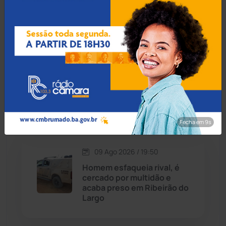
Avenida Centenário
Caraíbas
(103)
Carinhanha
(300)
09 Ago 2026 / 19:55
Homem é preso por
Caturama
(65)
estupro de vulnerável e
violência sexual em
Juazeiro
Chapada Diamantina
(430)
Fecha em 8s
Condeúba
(133)
09 Ago 2026 / 19:50
Contendas do Sincorá
(79)
Homem esfaqueia rival, é
cercado por multidão e
Cordeiros
(49)
acaba preso em Ribeirão do
Largo
Dom Basílio
(391)