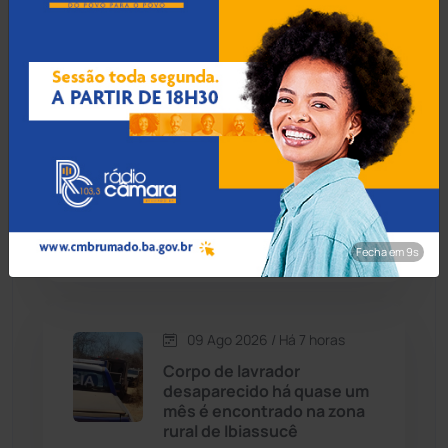
Ubaitaba: Mãe e filho de 8
anos morrem após carro
Cândido Sales
(121)
capotar e bater em árvore
Caraíbas
(103)
09 Ago 2026 / Há 42 min
Carinhanha
(300)
Golpe da falsa ração: idoso
de 80 anos perde R$ 1 mil
Caturama
(65)
em fraude na zona rural de
Brumado
Fecha em 8s
Chapada Diamantina
(430)
Condeúba
(133)
09 Ago 2026 / Há 7 horas
Corpo de lavrador
Contendas do Sincorá
(79)
desaparecido há quase um
mês é encontrado na zona
Cordeiros
(49)
rural de Ibiassucê