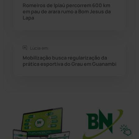
Romeiros de Ipiaú percorrem 600 km
em pau de arara rumo a Bom Jesus da
Sudoeste Baiano
(1530)
Lapa
Tanhaçu
(426)
Tanque Novo
(126)
Lúcia em:
Mobilização busca regularização da
prática esportiva do Grau em Guanambi
Tecnologia
(12)
Urandi
(157)
Vitória da Conquista
(2516)