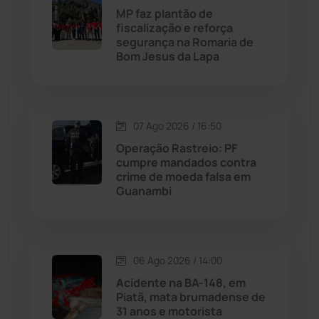
Maetinga
(101)
MP faz plantão de
fiscalização e reforça
segurança na Romaria de
Malhada
(82)
Bom Jesus da Lapa
Malhada de Pedras
(508)
Matina
(71)
07 Ago 2026 / 16:50
Operação Rastreio: PF
cumpre mandados contra
Mortugaba
(31)
crime de moeda falsa em
Guanambi
Mundo
(437)
Oliveira dos Brejinhos
(67)
06 Ago 2026 / 14:00
Acidente na BA-148, em
Palmas de Monte Alto
(263)
Piatã, mata brumadense de
31 anos e motorista