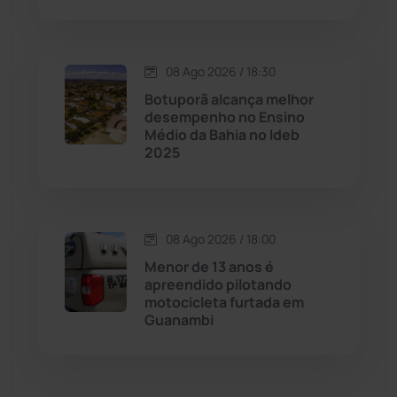
Dom Basílio
(391)
08 Ago 2026 / 18:30
Economia
(1236)
Botuporã alcança melhor
desempenho no Ensino
Educação
(232)
Médio da Bahia no Ideb
2025
Érico Cardoso
(82)
Esportes
(522)
08 Ago 2026 / 18:00
Menor de 13 anos é
Eventos
(24)
apreendido pilotando
motocicleta furtada em
Guanambi
Feira da Mata
(23)
Guajeru
(130)