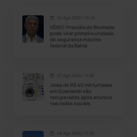
Jacaraci
(97)
04 Ago 2026 / 14:45
Jequié
(314)
VÍDEO: Presídio de Brumado
pode virar primeira unidade
de segurança máxima
Jussiape
(98)
federal da Bahia
Justiça
(1470)
Lagoa Real
(182)
07 Ago 2026 / 11:00
Joias de R$ 40 mil furtadas
Licínio de Almeida
(118)
em Guanambi são
recuperadas após anúncio
nas redes sociais
Livramento de Nossa...
(1338)
Macaúbas
(715)
08 Ago 2026 / 11:30