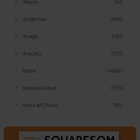
Abaíra
(41)
Acidentes
(666)
Anagé
(183)
Aracatu
(373)
Bahia
(14546)
Barra da Estiva
(333)
Barra do Choça
(65)
Belo Campo
(57)
Bom Jesus da Lapa
(510)