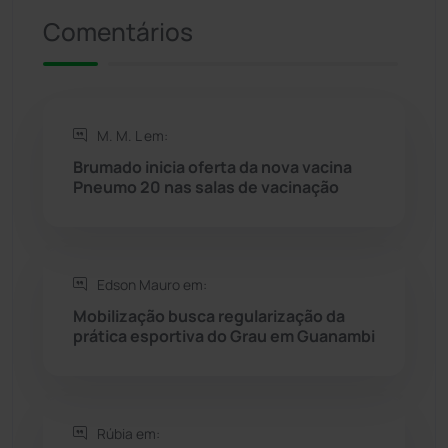
Comentários
Riacho de Santana
(309)
Rio de Contas
(411)
M. M. L em:
Rio do Antônio
(203)
Brumado inicia oferta da nova vacina
Pneumo 20 nas salas de vacinação
Rio do Pires
(98)
Saúde
(2429)
Edson Mauro em:
Mobilização busca regularização da
Seabra
(51)
prática esportiva do Grau em Guanambi
Sebastião Laranjeiras
(96)
Rúbia em:
Sítio do Mato
(42)