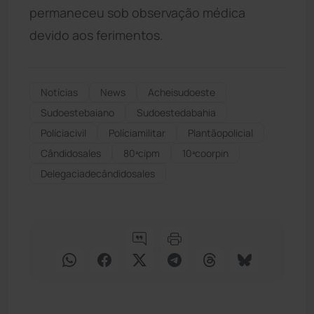
permaneceu sob observação médica
devido aos ferimentos.
Notícias
News
Acheisudoeste
Sudoestebaiano
Sudoestedabahia
Políciacivil
Políciamilitar
Plantãopolicial
Cândidosales
80ªcipm
10ªcoorpin
Delegaciadecândidosales