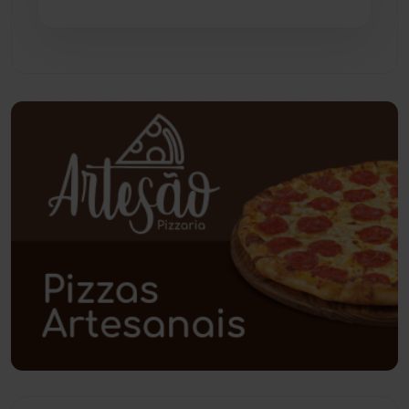
Paramirim
(342)
Pindaí
(103)
Piripá
(90)
Planalto
(59)
Poções
(182)
Polícia Civil
(59)
Polícia Militar
(27)
Política
(03)
Presidente Jânio Qu...
(125)